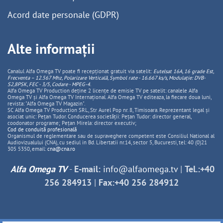
Acord date personale (GDPR)
Alte informații
Canalul Alfa Omega TV poate fi recepționat gratuit via satelit:
Eutelsat 16A, 16 grade Est,
Frecventa – 12.567 Mhz, Polarizare
Vertica
lă, Symbol rate - 16.667 ks/s, Modulație: DVB-
S2,8PSK, FEC - 3/5, Codare - MPEG-4
.
Alfa Omega TV Production deține 2 licențe de emisie TV pe satelit: canalele Alfa
Omega TV și Alfa Omega TV Internațional. Alfa Omega TV editeaza, la fiecare doua luni,
revista: "Alfa Omega TV Magazin".
SC Alfa Omega TV Production SRL, Str Aurel Pop nr. 8, Timisoara. Reprezentant legal și
asociat unic: Pețan Tudor. Conducerea societății: Pețan Tudor: director general,
coodonator programe; Pețan Mirela: director executiv;
Cod de conduită profesională
Organismul de reglementare sau de supraveghere competent este Consiliul National al
Audiovizualului (CNA), cu sediul in Bd. Libertatii nr.14, sector 5, Bucuresti, tel: 40 (0)21
305 5350, email:
cna@cna.ro
Alfa Omega TV
-
E-mail:
info@alfaomega.tv
|
Tel.:+40
256 284913
|
Fax:+40 256 284912