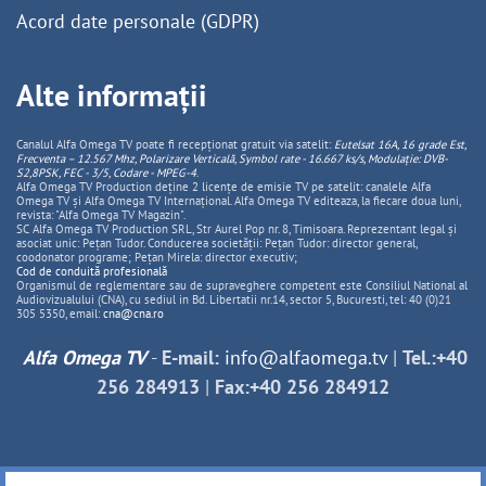
Acord date personale (GDPR)
Alte informații
Canalul Alfa Omega TV poate fi recepționat gratuit via satelit:
Eutelsat 16A, 16 grade Est,
Frecventa – 12.567 Mhz, Polarizare
Vertica
lă, Symbol rate - 16.667 ks/s, Modulație: DVB-
S2,8PSK, FEC - 3/5, Codare - MPEG-4
.
Alfa Omega TV Production deține 2 licențe de emisie TV pe satelit: canalele Alfa
Omega TV și Alfa Omega TV Internațional. Alfa Omega TV editeaza, la fiecare doua luni,
revista: "Alfa Omega TV Magazin".
SC Alfa Omega TV Production SRL, Str Aurel Pop nr. 8, Timisoara. Reprezentant legal și
asociat unic: Pețan Tudor. Conducerea societății: Pețan Tudor: director general,
coodonator programe; Pețan Mirela: director executiv;
Cod de conduită profesională
Organismul de reglementare sau de supraveghere competent este Consiliul National al
Audiovizualului (CNA), cu sediul in Bd. Libertatii nr.14, sector 5, Bucuresti, tel: 40 (0)21
305 5350, email:
cna@cna.ro
Alfa Omega TV
-
E-mail:
info@alfaomega.tv
|
Tel.:+40
256 284913
|
Fax:+40 256 284912