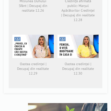
Misiunea Duhului
Credință afirmată
Sfânt | Decupaj din
public: Marșul
realitate 12.26
Apărătorilor Credinței
| Decupaj din realitate
12.28
Oastea credinței |
Oastea credinței |
Decupaj din realitate
Decupaj din realitate
12.29
12.30