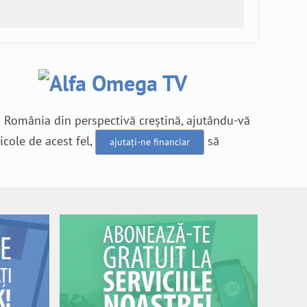
n România din perspectivă creștină, ajutându-vă
icole de acest fel,
să
ajutați-ne financiar