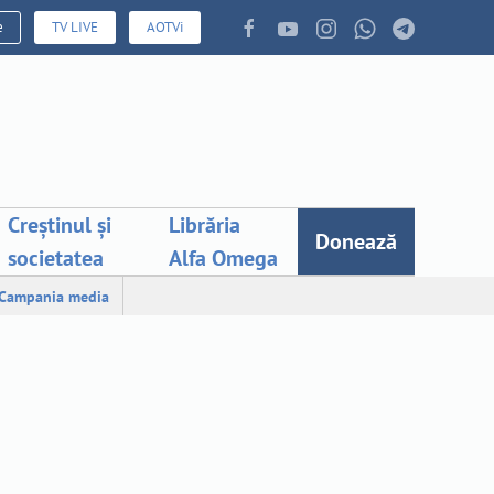
e
TV LIVE
AOTVi
Creștinul și
Librăria
Donează
societatea
Alfa Omega
Campania media