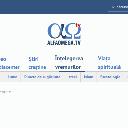
Rugăciun
Înțelegerea
Viața
deo
Știri
vremurilor
spirituală
iacenter
creștine
a
Lume
Puncte de rugăciune
Israel
Islam
Escatologie
mentate