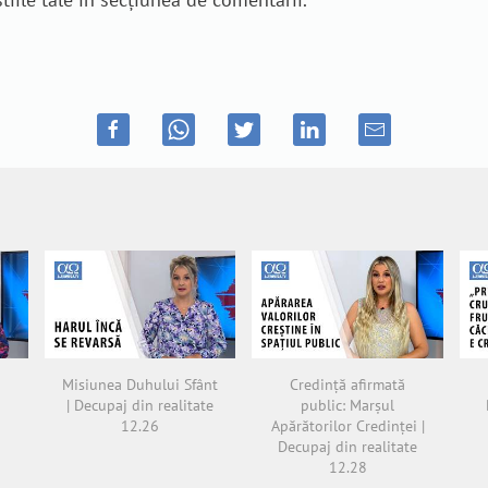
Misiunea Duhului Sfânt
Credință afirmată
| Decupaj din realitate
public: Marșul
12.26
Apărătorilor Credinței |
Decupaj din realitate
12.28