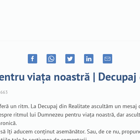
tru viața noastră | Decupaj d
663
eră un ritm. La Decupaj din Realitate ascultăm un mesaj d
spre ritmul lui Dumnezeu pentru viața noastră, dar ascult
ronică.
ei să îți aducem conținut asemănător. Sau, de ce nu, propun
stiile tale în secțiunea de comentarii.