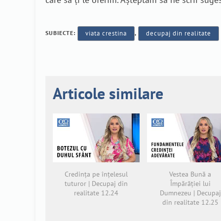
SUBIECTE:
viata crestina
,
decupaj din realitate
Articole similare
Credința pe înțelesul
Vestea Bună a
tuturor | Decupaj din
Împărăției lui
realitate 12.24
Dumnezeu | Decupaj
din realitate 12.25