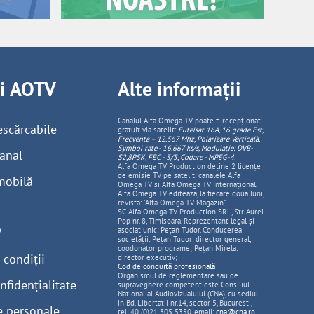
ii AOTV
Alte informații
Canalul Alfa Omega TV poate fi recepționat
escărcabile
gratuit via satelit:
Eutelsat 16A, 16 grade Est,
Frecventa – 12.567 Mhz, Polarizare
Vertica
lă,
Symbol rate - 16.667 ks/s, Modulație: DVB-
anal
S2,8PSK, FEC - 3/5, Codare - MPEG-4
.
Alfa Omega TV Production deține 2 licențe
de emisie TV pe satelit: canalele Alfa
mobilă
Omega TV și Alfa Omega TV Internațional.
Alfa Omega TV editeaza, la fiecare doua luni,
revista: "Alfa Omega TV Magazin".
SC Alfa Omega TV Production SRL, Str Aurel
Pop nr. 8, Timisoara. Reprezentant legal și
V
asociat unic: Pețan Tudor. Conducerea
societății: Pețan Tudor: director general,
coodonator programe; Pețan Mirela:
 condiții
director executiv;
Cod de conduită profesională
Organismul de reglementare sau de
nfidențialitate
supraveghere competent este Consiliul
National al Audiovizualului (CNA), cu sediul
in Bd. Libertatii nr.14, sector 5, Bucuresti,
e personale
tel: 40 (0)21 305 5350, email:
cna@cna.ro