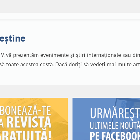
reștine
V, vă prezentăm evenimente și știri internaționale sau di
nsă toate acestea costă. Dacă doriți să vedeți mai multe art