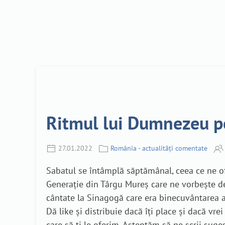
Ritmul lui Dumnezeu pen
27.01.2022
România - actualități comentate
Sabatul se întâmplă săptămânal, ceea ce ne of
Generație din Târgu Mureș care ne vorbește de
cântate la Sinagogă care era binecuvântarea a
Dă like și distribuie dacă îți place și dacă vr
care să ți le oferim. Așteptăm să ne scrii suge