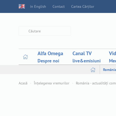
in English
Contact
Cartea Cărților
Type 2 or more characters for
results.
Alfa Omega
Canal TV
Vi
Despre noi
live&emisiuni
Med
Români
Acasă
Înțelegerea vremurilor
România - actualități co