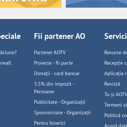
peciale
Fii partener AO
Servic
găciune?
Partener AOTV
Resurse d
rwall
Proiecte - fii parte
Recepție c
Donații - card bancar
Aplicația 
3,5% din impozit -
Revistă
Persoane
Tu și AOT
Publicitate - Organizații
Termeni și
Sponsorizare - Organizații
Politică co
Pentru biserici
Acord dat