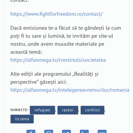
https://www.fightforfreedom.ro/contact/
Dacă emisiunea te-a făcut să te gândești la cum
poți fi tu sare și lumină, te invităm pe site-ul
nostru, unde avem muuulte materiale pe
această temă:
https://alfaomega.tv/crestinulsisocietatea
Alte ediții ale programului „Realități și
perspective” găsești aici:
https://alfaomega.tv/intelegereavremurilor/romania
SUBIECTE:
refugiati
,
razboi
,
conflict
,
Ucraina