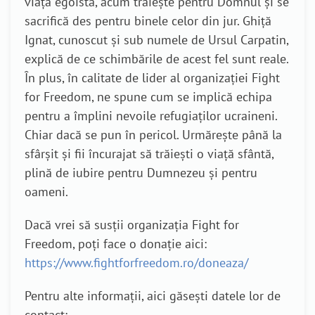
viață egoistă, acum trăiește pentru Domnul și se
sacrifică des pentru binele celor din jur. Ghiță
Ignat, cunoscut și sub numele de Ursul Carpatin,
explică de ce schimbările de acest fel sunt reale.
În plus, în calitate de lider al organizației Fight
for Freedom, ne spune cum se implică echipa
pentru a împlini nevoile refugiaților ucraineni.
Chiar dacă se pun în pericol. Urmărește până la
sfârșit și fii încurajat să trăiești o viață sfântă,
plină de iubire pentru Dumnezeu și pentru
oameni.
Dacă vrei să susții organizația Fight for
Freedom, poți face o donație aici:
https://www.fightforfreedom.ro/doneaza/
Pentru alte informații, aici găsești datele lor de
contact: