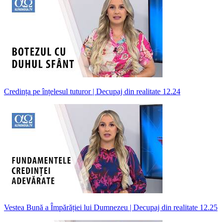
Credința pe înțelesul tuturor | Decupaj din realitate 12.24
Vestea Bună a Împărăției lui Dumnezeu | Decupaj din realitate 12.25