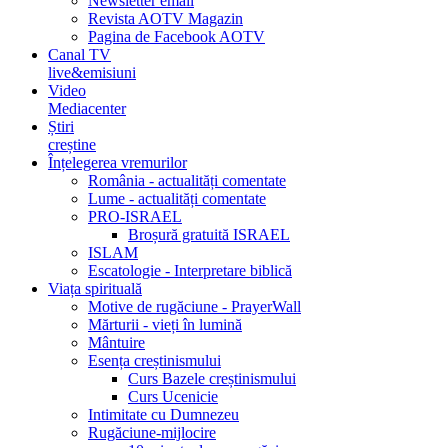
Newsletter email
Revista AOTV Magazin
Pagina de Facebook AOTV
Canal TV
live&emisiuni
Video
Mediacenter
Știri
creștine
Înțelegerea vremurilor
România - actualități comentate
Lume - actualități comentate
PRO-ISRAEL
Broșură gratuită ISRAEL
ISLAM
Escatologie - Interpretare biblică
Viața spirituală
Motive de rugăciune - PrayerWall
Mărturii - vieți în lumină
Mântuire
Esența creștinismului
Curs Bazele creștinismului
Curs Ucenicie
Intimitate cu Dumnezeu
Rugăciune-mijlocire