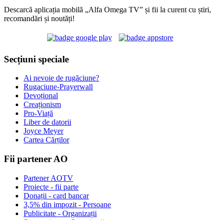
Descarcă aplicația mobilă „Alfa Omega TV” și fii la curent cu știri,
recomandări și noutăți!
Secțiuni speciale
Ai nevoie de rugăciune?
Rugaciune-Prayerwall
Devoțional
Creaționism
Pro-Viață
Liber de datorii
Joyce Meyer
Cartea Cărților
Fii partener AO
Partener AOTV
Proiecte - fii parte
Donații - card bancar
3,5% din impozit - Persoane
Publicitate - Organizații