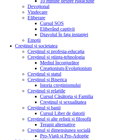
10 minute despre rugăciune
Devoțional
Vindecare
Eliberare
Cursul SOS
Eliberând captivii
Diavolul în fața instanței
Emoții
Creștinul și societatea
Creștinul și profesia-educația
Creștinul și știința-tehnologia
Mediul înconjurător
Creaționism-Evoluționism
Creștinul și statul
Creștinul și Biserica
Istoria creștinismului
Creștinul și relațiile
Cursul Căsătoria și Familia
Creștinul și sexualitatea
Creștinul și banii
Cursul Liber de datorii
Creștinul și alte religii și filosofii
Terapii alternative
Creștinul și dimensiunea socială
Pro-Viață și Pro-Adopție