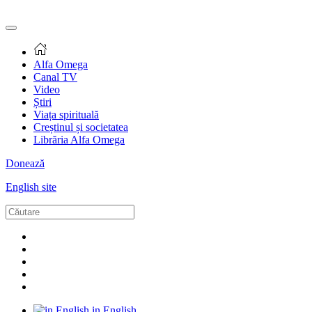
Alfa Omega
Canal TV
Video
Știri
Viața spirituală
Creștinul și societatea
Librăria Alfa Omega
Donează
English site
in English