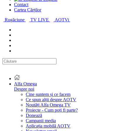
Contact
Cartea Cărților
Rugăciune
TV LIVE
AOTVi
Alfa Omega
Despre noi
Cine suntem și ce facem
Ce spun alții despre AOTV
Noutăți Alfa Omega TV
Proiecte - Cum poți fi parte?
Donează
Campanii media
Aplicația mobilă AOTV