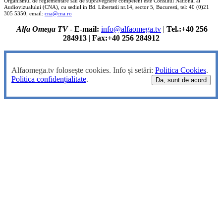
Organismul de reglementare sau de supraveghere competent este Consiliul National al
Audiovizualului (CNA), cu sediul in Bd. Libertatii nr.14, sector 5, Bucuresti, tel: 40 (0)21
305 5350, email:
cna@cna.ro
Alfa Omega TV
-
E-mail:
info@alfaomega.tv
|
Tel.:+40 256
284913
|
Fax:+40 256 284912
Alfaomega.tv folosește cookies. Info și setări:
Politica Cookies
.
Politica confidențialitate
.
Da, sunt de acord