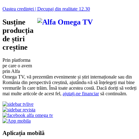
Oastea credinței | Decupaj din realitate 12.30
Susține
producția
de știri
creștine
Prin platforma
pe care o avem
prin Alfa
Omega TV, vă prezentăm evenimente și știri internaționale sau din
România din perspectivă creștină, ajutându-vă să înțelegeți mai bine
vremurile în care trăim. Însă toate acestea costă. Dacă doriți să vedeți
mai multe articole de acest fel,
ajutați-ne financiar
să continuăm.
Aplicația mobilă