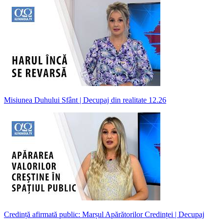
Misiunea Duhului Sfânt | Decupaj din realitate 12.26
Credință afirmată public: Marșul Apărătorilor Credinței | Decupaj