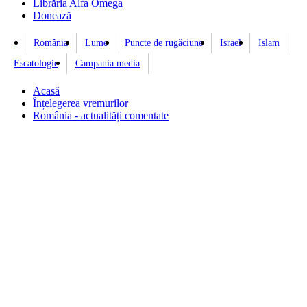
Librăria Alfa Omega
Donează
România
Lume
Puncte de rugăciune
Israel
Islam
Escatologie
Campania media
Acasă
Înțelegerea vremurilor
România - actualități comentate