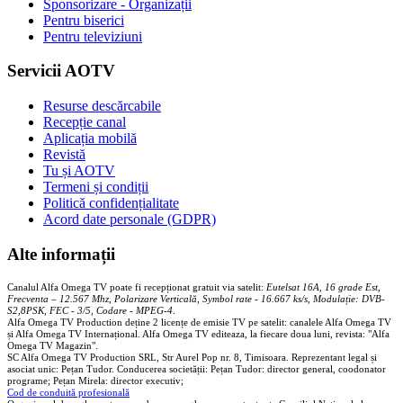
Sponsorizare - Organizații
Pentru biserici
Pentru televiziuni
Servicii AOTV
Resurse descărcabile
Recepție canal
Aplicația mobilă
Revistă
Tu și AOTV
Termeni și condiții
Politică confidențialitate
Acord date personale (GDPR)
Alte informații
Canalul Alfa Omega TV poate fi recepționat gratuit via satelit:
Eutelsat 16A, 16 grade Est,
Frecventa – 12.567 Mhz, Polarizare
Vertica
lă, Symbol rate - 16.667 ks/s, Modulație: DVB-
S2,8PSK, FEC - 3/5, Codare - MPEG-4
.
Alfa Omega TV Production deține 2 licențe de emisie TV pe satelit: canalele Alfa Omega TV
și Alfa Omega TV Internațional. Alfa Omega TV editeaza, la fiecare doua luni, revista: "Alfa
Omega TV Magazin".
SC Alfa Omega TV Production SRL, Str Aurel Pop nr. 8, Timisoara. Reprezentant legal și
asociat unic: Pețan Tudor. Conducerea societății: Pețan Tudor: director general, coodonator
programe; Pețan Mirela: director executiv;
Cod de conduită profesională