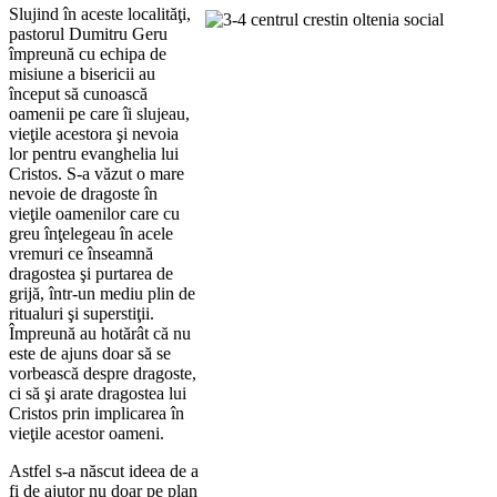
Slujind în aceste localităţi,
pastorul Dumitru Geru
împreună cu echipa de
misiune a bisericii au
început să cunoască
oamenii pe care îi slujeau,
vieţile acestora şi nevoia
lor pentru evanghelia lui
Cristos. S-a văzut o mare
nevoie de dragoste în
vieţile oamenilor care cu
greu înţelegeau în acele
vremuri ce înseamnă
dragostea şi purtarea de
grijă, într-un mediu plin de
ritualuri şi superstiţii.
Împreună au hotărât că nu
este de ajuns doar să se
vorbească despre dragoste,
ci să şi arate dragostea lui
Cristos prin implicarea în
vieţile acestor oameni.
Astfel s-a născut ideea de a
fi de ajutor nu doar pe plan