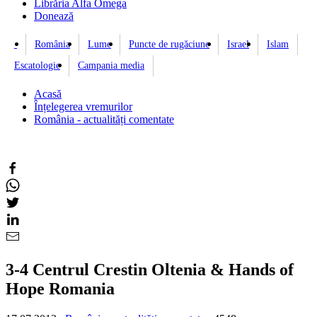
Librăria Alfa Omega
Donează
România
Lume
Puncte de rugăciune
Israel
Islam
Escatologie
Campania media
Acasă
Înțelegerea vremurilor
România - actualități comentate
3-4 Centrul Crestin Oltenia & Hands of
Hope Romania