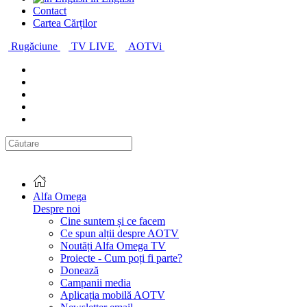
Contact
Cartea Cărților
Rugăciune
TV LIVE
AOTVi
Alfa Omega
Despre noi
Cine suntem și ce facem
Ce spun alții despre AOTV
Noutăți Alfa Omega TV
Proiecte - Cum poți fi parte?
Donează
Campanii media
Aplicația mobilă AOTV