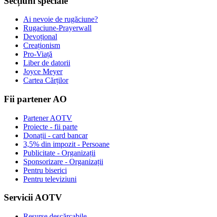
Secțiuni speciale
Ai nevoie de rugăciune?
Rugaciune-Prayerwall
Devoțional
Creaționism
Pro-Viață
Liber de datorii
Joyce Meyer
Cartea Cărților
Fii partener AO
Partener AOTV
Proiecte - fii parte
Donații - card bancar
3,5% din impozit - Persoane
Publicitate - Organizații
Sponsorizare - Organizații
Pentru biserici
Pentru televiziuni
Servicii AOTV
Resurse descărcabile