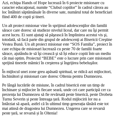
Azi, echipa Hands of Hope lucrează în 6 proiecte misionare cu
caracter educaţional, numite “Clubul copiilor” în cadrul cărora au
loc întâlniri săptămânale în diverse sate, numărul total de beneficiari
fiind 400 de copii şi tineri.
Un alt proiect misionar vine în sprijinul adolescenţilor din familii
sărace care doresc să studieze nivelul liceal, dar care nu îşi permit
acest lucru. Ei sunt ajutaţi să păşească în împlinirea acestui vis şi,
totodată, să facă parte din grupul de adolescenţi ai Bisericii Creştine
Vestea Bună. Un alt proiect misionar este “SOS Familia”, proiect în
care echipa de misionari lucrează cu peste 70 de familii foarte
sărace, ajutându-le să îşi crească şi să își educe copiii într-un mediu
cât mai optim. Proiectul “BEBE” este o lucrare prin care misionarii
sprijină tinerele mămici în creşterea şi îngrijirea bebeluşilor.
În mijlocul unei zone greu apăsată spiritual, se ridică azi mijlocitori,
închinători şi misionari care doresc Oltenia pentru Dumnezeu.
Pe lângă lucrările de misiune, în cadrul bisericii este un timp de
închinare și mijlocire în fiecare seară, unde cei care participă cer ca
prezența lui Dumnezeu să fie revărsată peste biserică, peste Drobeta
Turnu Severin și peste întreaga țară. Rodul mijlocirii lor nu a
întârziat să apară, astfel că în ultimul timp generația tânără este tot
mai atinsă de dragostea lui Dumnezeu. Ungerea care se revarsă
peste țară, se revarsă și în Oltenia!