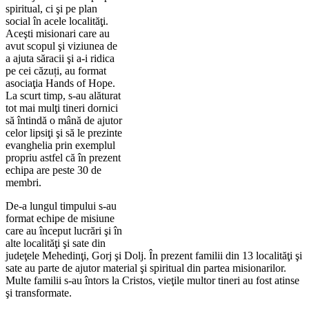
spiritual, ci şi pe plan
social în acele localităţi.
Aceşti misionari care au
avut scopul şi viziunea de
a ajuta săracii şi a-i ridica
pe cei căzuți, au format
asociaţia Hands of Hope.
La scurt timp, s-au alăturat
tot mai mulţi tineri dornici
să întindă o mână de ajutor
celor lipsiţi şi să le prezinte
evanghelia prin exemplul
propriu astfel că în prezent
echipa are peste 30 de
membri.
De-a lungul timpului s-au
format echipe de misiune
care au început lucrări şi în
alte localităţi şi sate din
judeţele Mehedinţi, Gorj şi Dolj. În prezent familii din 13 localităţi şi
sate au parte de ajutor material şi spiritual din partea misionarilor.
Multe familii s-au întors la Cristos, vieţile multor tineri au fost atinse
şi transformate.