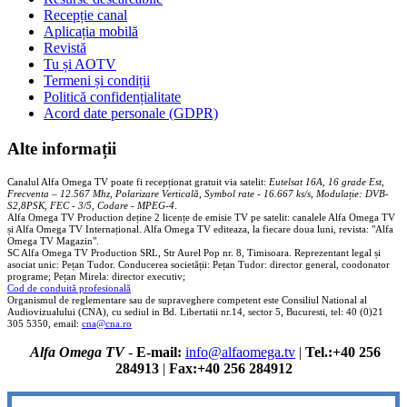
Recepție canal
Aplicația mobilă
Revistă
Tu și AOTV
Termeni și condiții
Politică confidențialitate
Acord date personale (GDPR)
Alte informații
Canalul Alfa Omega TV poate fi recepționat gratuit via satelit:
Eutelsat 16A, 16 grade Est,
Frecventa – 12.567 Mhz, Polarizare
Vertica
lă, Symbol rate - 16.667 ks/s, Modulație: DVB-
S2,8PSK, FEC - 3/5, Codare - MPEG-4
.
Alfa Omega TV Production deține 2 licențe de emisie TV pe satelit: canalele Alfa Omega TV
și Alfa Omega TV Internațional. Alfa Omega TV editeaza, la fiecare doua luni, revista: "Alfa
Omega TV Magazin".
SC Alfa Omega TV Production SRL, Str Aurel Pop nr. 8, Timisoara. Reprezentant legal și
asociat unic: Pețan Tudor. Conducerea societății: Pețan Tudor: director general, coodonator
programe; Pețan Mirela: director executiv;
Cod de conduită profesională
Organismul de reglementare sau de supraveghere competent este Consiliul National al
Audiovizualului (CNA), cu sediul in Bd. Libertatii nr.14, sector 5, Bucuresti, tel: 40 (0)21
305 5350, email:
cna@cna.ro
Alfa Omega TV
-
E-mail:
info@alfaomega.tv
|
Tel.:+40 256
284913
|
Fax:+40 256 284912