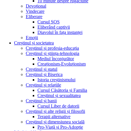
10 minute despre rugăciune
Devoțional
Vindecare
Eliberare
Cursul SOS
Eliberând captivii
Diavolul în fața instanței
Emoții
Creștinul și societatea
Creștinul și profesia-educația
Creștinul și știința-tehnologia
Mediul înconjurător
Creaționism-Evoluționism
Creștinul și statul
Creștinul și Biserica
Istoria creștinismului
Creștinul și relațiile
Cursul Căsătoria și Familia
Creștinul și sexualitatea
Creștinul și banii
Cursul Liber de datorii
Creștinul și alte religii și filosofii
Terapii alternative
Creștinul și dimensiunea socială
Pro-Viață și Pro-Adopție