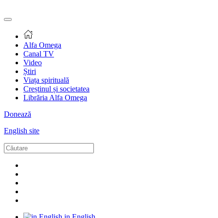
Alfa Omega
Canal TV
Video
Știri
Viața spirituală
Creștinul și societatea
Librăria Alfa Omega
Donează
English site
in English