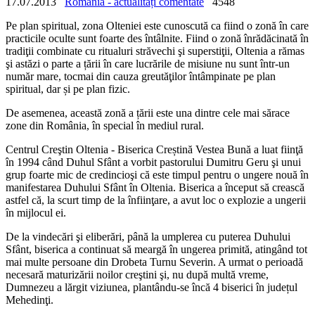
17.07.2013
România - actualități comentate
4548
Pe plan spiritual, zona Olteniei este cunoscută ca fiind o zonă în care
practicile oculte sunt foarte des întâlnite. Fiind o zonă înrădăcinată în
tradiţii combinate cu ritualuri străvechi şi superstiţii, Oltenia a rămas
şi astăzi o parte a țării în care lucrările de misiune nu sunt într-un
număr mare, tocmai din cauza greutăţilor întâmpinate pe plan
spiritual, dar și pe plan fizic.
De asemenea, această zonă a țării este una dintre cele mai sărace
zone din România, în special în mediul rural.
Centrul Creştin Oltenia - Biserica Creștină Vestea Bună a luat fiinţă
în 1994 când Duhul Sfânt a vorbit pastorului Dumitru Geru şi unui
grup foarte mic de credincioşi că este timpul pentru o ungere nouă în
manifestarea Duhului Sfânt în Oltenia. Biserica a început să crească
astfel că, la scurt timp de la înfiinţare, a avut loc o explozie a ungerii
în mijlocul ei.
De la vindecări şi eliberări, până la umplerea cu puterea Duhului
Sfânt, biserica a continuat să meargă în ungerea primită, atingând tot
mai multe persoane din Drobeta Turnu Severin. A urmat o perioadă
necesară maturizării noilor creştini şi, nu după multă vreme,
Dumnezeu a lărgit viziunea, plantându-se încă 4 biserici în județul
Mehedinţi.