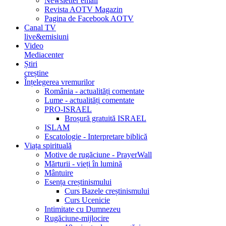
Newsletter email
Revista AOTV Magazin
Pagina de Facebook AOTV
Canal TV
live&emisiuni
Video
Mediacenter
Știri
creștine
Înțelegerea vremurilor
România - actualități comentate
Lume - actualități comentate
PRO-ISRAEL
Broșură gratuită ISRAEL
ISLAM
Escatologie - Interpretare biblică
Viața spirituală
Motive de rugăciune - PrayerWall
Mărturii - vieți în lumină
Mântuire
Esența creștinismului
Curs Bazele creștinismului
Curs Ucenicie
Intimitate cu Dumnezeu
Rugăciune-mijlocire