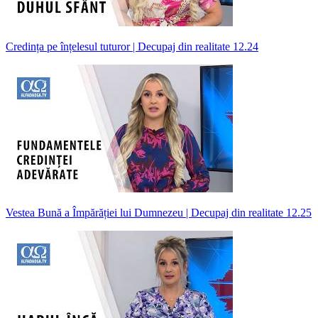
Credința pe înțelesul tuturor | Decupaj din realitate 12.24
Vestea Bună a Împărăției lui Dumnezeu | Decupaj din realitate 12.25