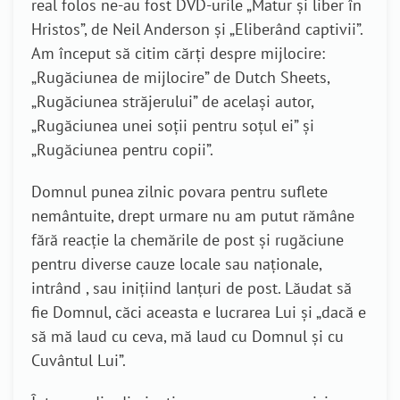
real folos ne-au fost DVD-urile „Matur și liber în
Hristos”, de Neil Anderson și „Eliberând captivii”.
Am început să citim cărți despre mijlocire:
„Rugăciunea de mijlocire” de Dutch Sheets,
„Rugăciunea străjerului” de același autor,
„Rugăciunea unei soții pentru soțul ei” și
„Rugăciunea pentru copii”.
Domnul punea zilnic povara pentru suflete
nemântuite, drept urmare nu am putut rămâne
fără reacție la chemările de post și rugăciune
pentru diverse cauze locale sau naționale,
intrând , sau inițiind lanțuri de post. Lăudat să
fie Domnul, căci aceasta e lucrarea Lui și „dacă e
să mă laud cu ceva, mă laud cu Domnul și cu
Cuvântul Lui”.