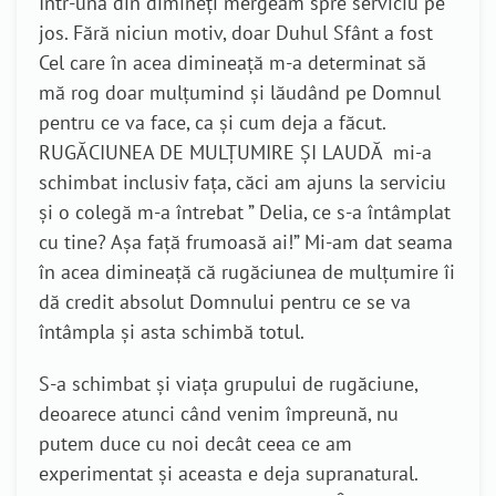
Într-una din dimineți mergeam spre serviciu pe
jos. Fără niciun motiv, doar Duhul Sfânt a fost
Cel care în acea dimineață m-a determinat să
mă rog doar mulțumind și lăudând pe Domnul
pentru ce va face, ca și cum deja a făcut.
RUGĂCIUNEA DE MULȚUMIRE ȘI LAUDĂ mi-a
schimbat inclusiv fața, căci am ajuns la serviciu
și o colegă m-a întrebat ” Delia, ce s-a întâmplat
cu tine? Așa față frumoasă ai!” Mi-am dat seama
în acea dimineață că rugăciunea de mulțumire îi
dă credit absolut Domnului pentru ce se va
întâmpla și asta schimbă totul.
S-a schimbat și viața grupului de rugăciune,
deoarece atunci când venim împreună, nu
putem duce cu noi decât ceea ce am
experimentat şi aceasta e deja supranatural.