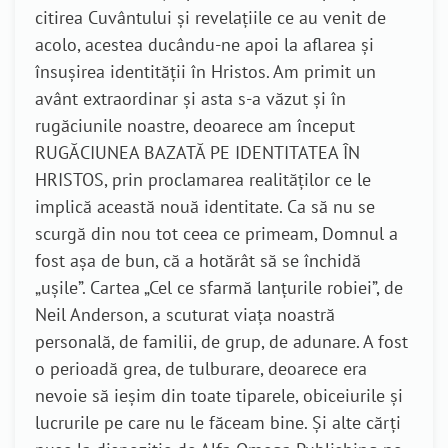
citirea Cuvântului și revelațiile ce au venit de
acolo, acestea ducându-ne apoi la aflarea și
însușirea identității în Hristos. Am primit un
avânt extraordinar și asta s-a văzut și în
rugăciunile noastre, deoarece am început
RUGĂCIUNEA BAZATĂ PE IDENTITATEA ÎN
HRISTOS, prin proclamarea realităților ce le
implică această nouă identitate. Ca să nu se
scurgă din nou tot ceea ce primeam, Domnul a
fost așa de bun, că a hotărât să se închidă
„ușile”. Cartea „Cel ce sfarmă lanțurile robiei”, de
Neil Anderson, a scuturat viața noastră
personală, de familii, de grup, de adunare. A fost
o perioadă grea, de tulburare, deoarece era
nevoie să ieșim din toate tiparele, obiceiurile și
lucrurile pe care nu le făceam bine. Şi alte cărți