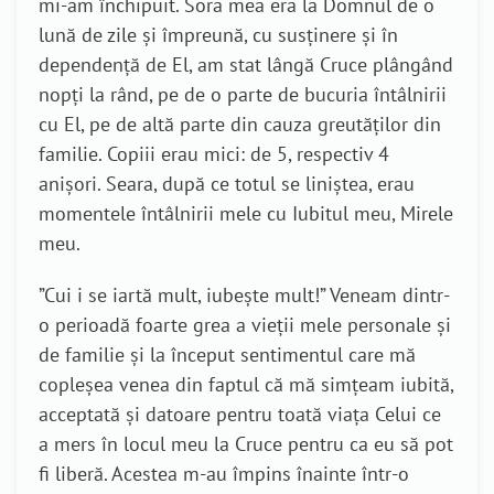
mi-am închipuit. Sora mea era la Domnul de o
lună de zile și împreună, cu susținere și în
dependență de El, am stat lângă Cruce plângând
nopți la rând, pe de o parte de bucuria întâlnirii
cu El, pe de altă parte din cauza greutăților din
familie. Copiii erau mici: de 5, respectiv 4
anișori. Seara, după ce totul se liniștea, erau
momentele întâlnirii mele cu Iubitul meu, Mirele
meu.
”Cui i se iartă mult, iubește mult!” Veneam dintr-
o perioadă foarte grea a vieții mele personale și
de familie și la început sentimentul care mă
copleșea venea din faptul că mă simțeam iubită,
acceptată și datoare pentru toată viața Celui ce
a mers în locul meu la Cruce pentru ca eu să pot
fi liberă. Acestea m-au împins înainte într-o