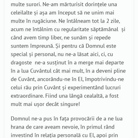
multe surori. Ne-am mărturisit dorințele una
celeilalte și așa am început să ne unim mai
multe în rugăciune. Ne întâlneam tot la 2 zile,
acum ne întâlnim cu regularitate săptămânal și
când avem timp liber, ne sunăm și repede
suntem împreună. Și pentru că Domnul este
special și personal, nu ne-a lăsat aici, ci, cu
dragoste ne-a susținut în a merge mai departe
în a lua Cuvântul cât mai mult, în a deveni pline
de Cuvânt, ancorându-ne în El, împotrivindu-ne
celui rău prin Cuvânt și experimentând lucruri
extraordinare. Fiind una lângă cealaltă, a fost
mult mai ușor decât singure!
Domnul ne-a pus în fața provocării de a ne lua
hrana de care aveam nevoie, în primul rând
investind în relația personală cu El, apoi prin