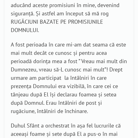
aducând aceste promisiuni în mine, devenind
siguranță. Și astfel am început să mă rog
RUGĂCIUNI BAZATE PE PROMISIUNILE
DOMNULUI.
A fost perioada în care mi-am dat seama că este
mai mult decât ce cunosc și pentru acea
perioadă dorința mea a fost ” Vreau mai mult din
Dumnezeu, vreau să-L cunosc mai mult”! Drept
urmare am participat la întâlniri în care
prezența Domnului era vizibilă, în care cei ce
tânjeau după El își declarau foamea și setea
după Domnul. Erau întâlniri de post și
rugăciune, întâlniri de închinare.
Duhul Sfânt a orchestrat în așa fel lucrurile că
aceeași foame și sete după El a pus-o în mai