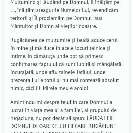
Mulțumind și lăudând pe Domnul, Îl înălțăm pe
El, înălțăm steagurile Numelor Lui, revendicăm
teritorii și Îl proclamăm pe Domnul Isus
Mântuitor și Domn al vieților noastre.
Rugăciunea de mulțumire și laudă aduce cerul
în mine și mă duce în acele locuri tainice și
intime, în cămăruță unde pot să primesc
confirmarea faptului că sunt iubită și mângâiată,
încurajată, unde aflu tainele Tatălui, unde
prezența Lui e totul și nu mai contează absolut
nimic, căci El, Mirele meu e acolo!
Amintindu-mi despre felul în care Domnul a
lucrat în viața mea și a familiei, al grupului de
rugăciune, nu pot decât să spun: LĂUDAT FIE
DOMNUL DEOARECE CU FIECARE RUGĂCIUNE