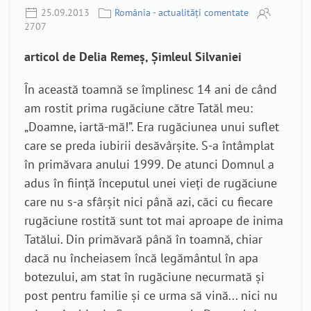
25.09.2013
România - actualități comentate
2707
articol de Delia Remeș, Șimleul Silvaniei
În această toamnă se împlinesc 14 ani de când
am rostit prima rugăciune către Tatăl meu:
„Doamne, iartă-mă!”. Era rugăciunea unui suflet
care se preda iubirii desăvârșite. S-a întâmplat
în primăvara anului 1999. De atunci Domnul a
adus în ființă începutul unei vieți de rugăciune
care nu s-a sfârșit nici până azi, căci cu fiecare
rugăciune rostită sunt tot mai aproape de inima
Tatălui. Din primăvară până în toamnă, chiar
dacă nu încheiasem încă legământul în apa
botezului, am stat în rugăciune necurmată și
post pentru familie și ce urma să vină... nici nu