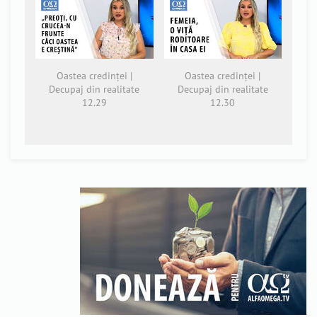
Oastea credinței |
Oastea credinței |
Decupaj din realitate
Decupaj din realitate
12.29
12.30