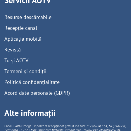
Servicii AOTV
Resurse descărcabile
Recepție canal
Aplicația mobilă
Revistă
Tu și AOTV
Termeni și condiții
Politică confidențialitate
Acord date personale (GDPR)
Alte informații
Canalul Alfa Omega TV poate fi recepționat gratuit via satelit:
Eutelsat 16A, 16 grade Est,
Frecventa – 12.567 Mhz, Polarizare
Vertica
lă, Symbol rate - 16.667 ks/s, Modulație: DVB-