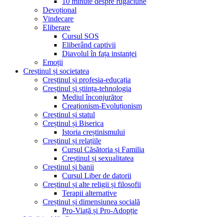
10 minute despre rugăciune
Devoțional
Vindecare
Eliberare
Cursul SOS
Eliberând captivii
Diavolul în fața instanței
Emoții
Creștinul și societatea
Creștinul și profesia-educația
Creștinul și știința-tehnologia
Mediul înconjurător
Creaționism-Evoluționism
Creștinul și statul
Creștinul și Biserica
Istoria creștinismului
Creștinul și relațiile
Cursul Căsătoria și Familia
Creștinul și sexualitatea
Creștinul și banii
Cursul Liber de datorii
Creștinul și alte religii și filosofii
Terapii alternative
Creștinul și dimensiunea socială
Pro-Viață și Pro-Adopție