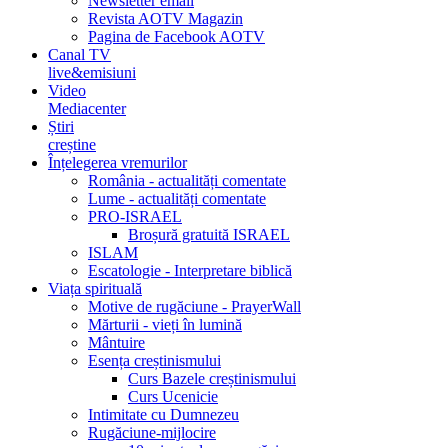
Newsletter email
Revista AOTV Magazin
Pagina de Facebook AOTV
Canal TV
live&emisiuni
Video
Mediacenter
Știri
creștine
Înțelegerea vremurilor
România - actualități comentate
Lume - actualități comentate
PRO-ISRAEL
Broșură gratuită ISRAEL
ISLAM
Escatologie - Interpretare biblică
Viața spirituală
Motive de rugăciune - PrayerWall
Mărturii - vieți în lumină
Mântuire
Esența creștinismului
Curs Bazele creștinismului
Curs Ucenicie
Intimitate cu Dumnezeu
Rugăciune-mijlocire