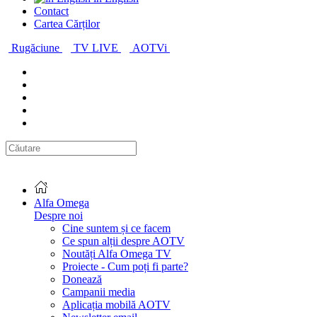
Contact
Cartea Cărților
Rugăciune
TV LIVE
AOTVi
Alfa Omega
Despre noi
Cine suntem și ce facem
Ce spun alții despre AOTV
Noutăți Alfa Omega TV
Proiecte - Cum poți fi parte?
Donează
Campanii media
Aplicația mobilă AOTV