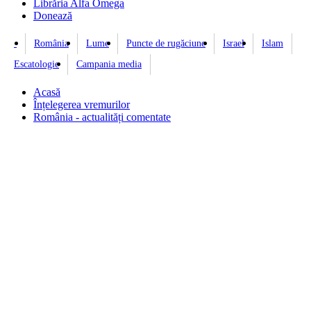
Librăria Alfa Omega
Donează
România
Lume
Puncte de rugăciune
Israel
Islam
Escatologie
Campania media
Acasă
Înțelegerea vremurilor
România - actualități comentate