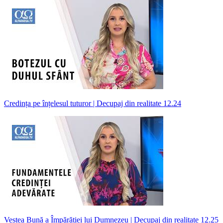
Credința pe înțelesul tuturor | Decupaj din realitate 12.24
Vestea Bună a Împărăției lui Dumnezeu | Decupaj din realitate 12.25