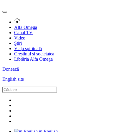
Alfa Omega
Canal TV
Video
Știri
Viața spirituală
Creștinul și societatea
Librăria Alfa Omega
Donează
English site
in English