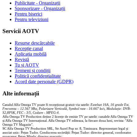
Publicitate - Organizații
Sponsorizare - Organizații
Pentru biserici
Pentru televiziuni
Servicii AOTV
Resurse descărcabile
Recepție canal
Aplicația mobilă
Revistă
Tu și AOTV
Termeni și condiții
Politică confidențialitate
Acord date personale (GDPR)
Alte informații
Canalul Alfa Omega TV poate fi recepționat gratuit via satelit:
Eutelsat 16A, 16 grade Est,
Frecventa – 12.567 Mhz, Polarizare
Vertica
lă, Symbol rate - 16.667 ks/s, Modulație: DVB-
S2,8PSK, FEC - 3/5, Codare - MPEG-4
.
Alfa Omega TV Production deține 2 licențe de emisie TV pe satelit: canalele Alfa Omega TV
și Alfa Omega TV Internațional. Alfa Omega TV editeaza, la fiecare doua luni, revista: "Alfa
Omega TV Magazin".
SC Alfa Omega TV Production SRL, Str Aurel Pop nr. 8, Timisoara. Reprezentant legal și
asociat unic: Pețan Tudor. Conducerea societății: Pețan Tudor: director general, coodonator
programe; Pețan Mirela: director executiv;