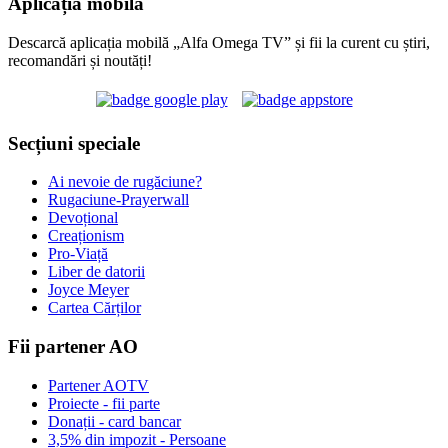
Aplicația mobilă
Descarcă aplicația mobilă „Alfa Omega TV” și fii la curent cu știri,
recomandări și noutăți!
Secțiuni speciale
Ai nevoie de rugăciune?
Rugaciune-Prayerwall
Devoțional
Creaționism
Pro-Viață
Liber de datorii
Joyce Meyer
Cartea Cărților
Fii partener AO
Partener AOTV
Proiecte - fii parte
Donații - card bancar
3,5% din impozit - Persoane