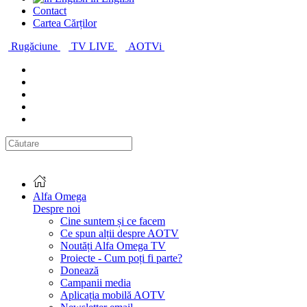
Contact
Cartea Cărților
Rugăciune
TV LIVE
AOTVi
Alfa Omega
Despre noi
Cine suntem și ce facem
Ce spun alții despre AOTV
Noutăți Alfa Omega TV
Proiecte - Cum poți fi parte?
Donează
Campanii media
Aplicația mobilă AOTV