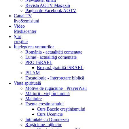
Newsletter email
Revista AOTV Magazin
Pagina de Facebook AOTV
Canal TV
live&emisiuni
Video
Mediacenter
Știri
creștine
Înțelegerea vremurilor
România - actualități comentate
Lume - actualități comentate
PRO-ISRAEL
Broșură gratuită ISRAEL
ISLAM
Escatologie - Interpretare biblică
Viața spirituală
Motive de rugăciune - PrayerWall
Mărturii - vieți în lumină
Mântuire
Esența creștinismului
Curs Bazele creștinismului
Curs Ucenicie
Intimitate cu Dumnezeu
Rugăciune-mijlocire