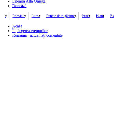
Librăria Alfa Omega
Donează
România
Lume
Puncte de rugăciune
Israel
Islam
Es
Acasă
Înțelegerea vremurilor
România - actualități comentate