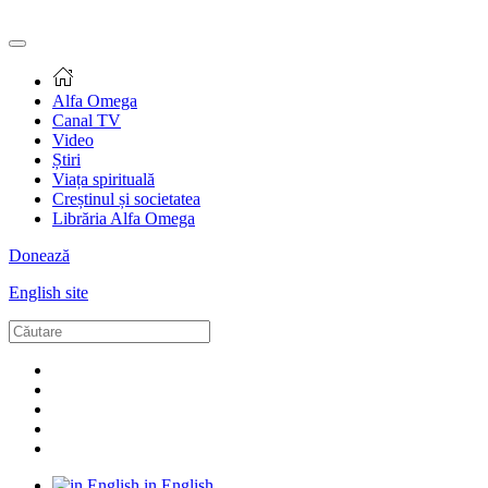
Alfa Omega
Canal TV
Video
Știri
Viața spirituală
Creștinul și societatea
Librăria Alfa Omega
Donează
English site
in English