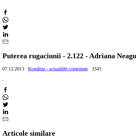
Puterea rugaciunii - 2.122 - Adriana Neag
07.12.2013
România - actualități comentate
3345
.
Articole similare