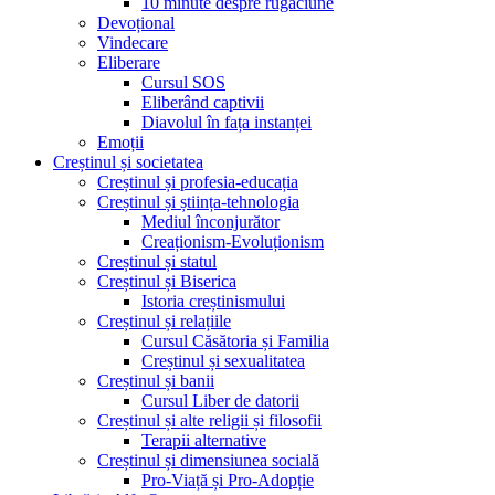
10 minute despre rugăciune
Devoțional
Vindecare
Eliberare
Cursul SOS
Eliberând captivii
Diavolul în fața instanței
Emoții
Creștinul și societatea
Creștinul și profesia-educația
Creștinul și știința-tehnologia
Mediul înconjurător
Creaționism-Evoluționism
Creștinul și statul
Creștinul și Biserica
Istoria creștinismului
Creștinul și relațiile
Cursul Căsătoria și Familia
Creștinul și sexualitatea
Creștinul și banii
Cursul Liber de datorii
Creștinul și alte religii și filosofii
Terapii alternative
Creștinul și dimensiunea socială
Pro-Viață și Pro-Adopție