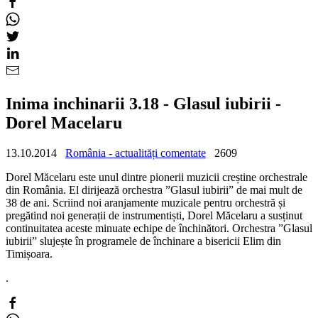
Inima inchinarii 3.18 - Glasul iubirii -
Dorel Macelaru
13.10.2014
România - actualități comentate
2609
Dorel Măcelaru este unul dintre pionerii muzicii creștine orchestrale
din România. El dirijează orchestra ”Glasul iubirii” de mai mult de
38 de ani. Scriind noi aranjamente muzicale pentru orchestră și
pregătind noi generații de instrumentiști, Dorel Măcelaru a susținut
continuitatea aceste minuate echipe de închinători. Orchestra ”Glasul
iubirii” slujește în programele de închinare a bisericii Elim din
Timișoara.
.