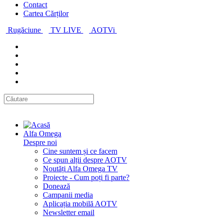
Contact
Cartea Cărților
Rugăciune
TV LIVE
AOTVi
Alfa Omega
Despre noi
Cine suntem și ce facem
Ce spun alții despre AOTV
Noutăți Alfa Omega TV
Proiecte - Cum poți fi parte?
Donează
Campanii media
Aplicația mobilă AOTV
Newsletter email