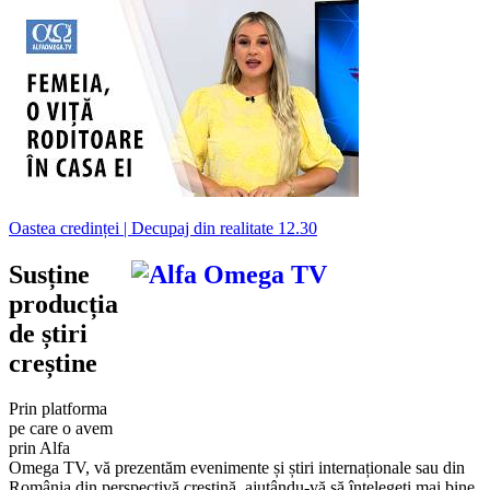
Oastea credinței | Decupaj din realitate 12.30
Susține
producția
de știri
creștine
Prin platforma
pe care o avem
prin Alfa
Omega TV, vă prezentăm evenimente și știri internaționale sau din
România din perspectivă creștină, ajutându-vă să înțelegeți mai bine