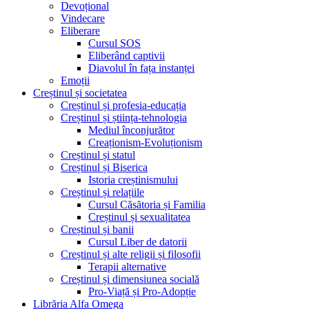
Devoțional
Vindecare
Eliberare
Cursul SOS
Eliberând captivii
Diavolul în fața instanței
Emoții
Creștinul și societatea
Creștinul și profesia-educația
Creștinul și știința-tehnologia
Mediul înconjurător
Creaționism-Evoluționism
Creștinul și statul
Creștinul și Biserica
Istoria creștinismului
Creștinul și relațiile
Cursul Căsătoria și Familia
Creștinul și sexualitatea
Creștinul și banii
Cursul Liber de datorii
Creștinul și alte religii și filosofii
Terapii alternative
Creștinul și dimensiunea socială
Pro-Viață și Pro-Adopție
Librăria Alfa Omega