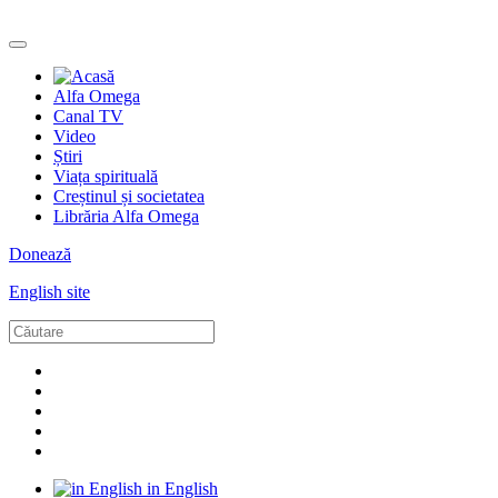
Alfa Omega
Canal TV
Video
Știri
Viața spirituală
Creștinul și societatea
Librăria Alfa Omega
Donează
English site
in English