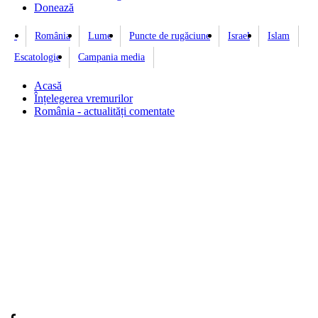
Donează
România
Lume
Puncte de rugăciune
Israel
Islam
Escatologie
Campania media
Acasă
Înțelegerea vremurilor
România - actualități comentate