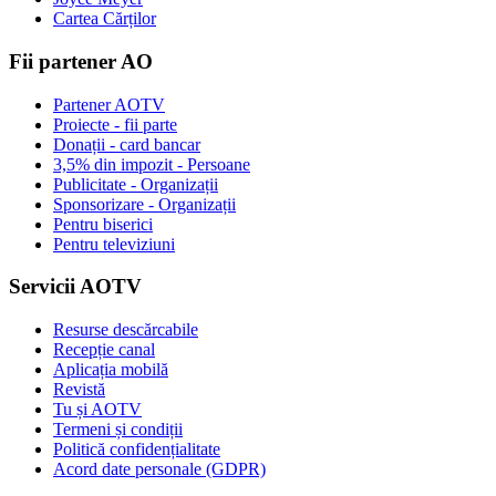
Cartea Cărților
Fii partener AO
Partener AOTV
Proiecte - fii parte
Donații - card bancar
3,5% din impozit - Persoane
Publicitate - Organizații
Sponsorizare - Organizații
Pentru biserici
Pentru televiziuni
Servicii AOTV
Resurse descărcabile
Recepție canal
Aplicația mobilă
Revistă
Tu și AOTV
Termeni și condiții
Politică confidențialitate
Acord date personale (GDPR)