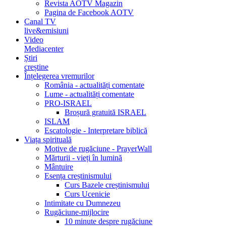
Revista AOTV Magazin
Pagina de Facebook AOTV
Canal TV
live&emisiuni
Video
Mediacenter
Știri
creștine
Înțelegerea vremurilor
România - actualități comentate
Lume - actualități comentate
PRO-ISRAEL
Broșură gratuită ISRAEL
ISLAM
Escatologie - Interpretare biblică
Viața spirituală
Motive de rugăciune - PrayerWall
Mărturii - vieți în lumină
Mântuire
Esența creștinismului
Curs Bazele creștinismului
Curs Ucenicie
Intimitate cu Dumnezeu
Rugăciune-mijlocire
10 minute despre rugăciune