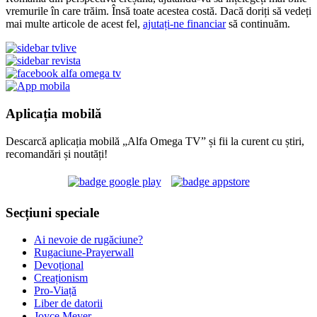
vremurile în care trăim. Însă toate acestea costă. Dacă doriți să vedeți
mai multe articole de acest fel,
ajutați-ne financiar
să continuăm.
Aplicația mobilă
Descarcă aplicația mobilă „Alfa Omega TV” și fii la curent cu știri,
recomandări și noutăți!
Secțiuni speciale
Ai nevoie de rugăciune?
Rugaciune-Prayerwall
Devoțional
Creaționism
Pro-Viață
Liber de datorii
Joyce Meyer