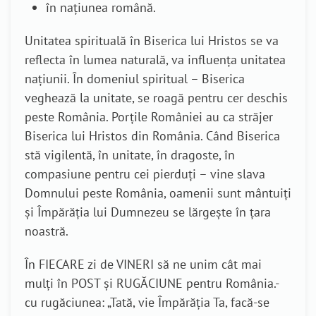
în națiunea română.
Unitatea spirituală în Biserica lui Hristos se va
reflecta în lumea naturală, va influența unitatea
națiunii. În domeniul spiritual – Biserica
veghează la unitate, se roagă pentru cer deschis
peste România. Porțile României au ca străjer
Biserica lui Hristos din România. Când Biserica
stă vigilentă, în unitate, în dragoste, în
compasiune pentru cei pierduți – vine slava
Domnului peste România, oamenii sunt mântuiți
și Împărăția lui Dumnezeu se lărgește în țara
noastră.
În FIECARE zi de VINERI să ne unim cât mai
mulți în POST și RUGĂCIUNE pentru România.-
cu rugăciunea: „Tată, vie Împărăția Ta, facă-se