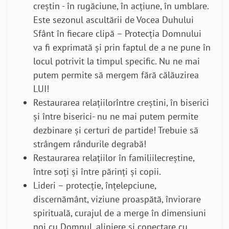
creștin - în rugăciune, în acțiune, în umblare.
Este sezonul ascultării de Vocea Duhului
Sfânt în fiecare clipă – Protecția Domnului
va fi exprimată și prin faptul de a ne pune în
locul potrivit la timpul specific. Nu ne mai
putem permite să mergem fără călăuzirea
LUI!
Restaurarea relațiilorîntre creștini, în biserici
și între biserici- nu ne mai putem permite
dezbinare și certuri de partide! Trebuie să
strângem rândurile degrabă!
Restaurarea relațiilor în familiilecreștine,
între soți și între părinți și copii.
Lideri – protecție, înțelepciune,
discernământ, viziune proaspătă, înviorare
spirituală, curajul de a merge în dimensiuni
noi cu Domnul, aliniere și conectare cu