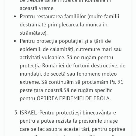
această vreme.
Pentru restaurarea familiilor (multe familii
destrămate prin plecarea la muncă în
străinătate).
Pentru
protecția populației și a țării
de
epidemii, de calamități, cutremure mari
sau
activități vulcanice
.
Să ne rugăm pentru
protecția României
de furtuni destructive, de
inundații, de secetă sau fenomene meteo
extreme
.
Să continuăm să proclamăm Ps. 91
peste țara noastră.
Să ne rugăm specific
pentru
OPRIREA EPIDEMIEI DE EBOLA.
ISRAEL -
Pentru
protecție
ș
i binecuvântare
pentru a putea rezista la presiunile
uriașe
care se fac asupra acestei tări, pentru oprirea