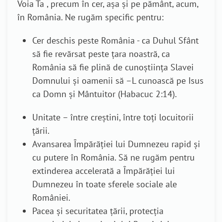
Voia Ta , precum în cer, așa și pe pământ, acum,
în România. Ne rugăm specific pentru:
Cer deschis peste România - ca Duhul Sfânt
să fie revărsat peste țara noastră, ca
România să fie plină de cunoștiința Slavei
Domnului și oamenii să –L cunoască pe Isus
ca Domn și Mântuitor (Habacuc 2:14).
Unitate – între creştini, între toţi locuitorii
ţării.
Avansarea Împărăției lui Dumnezeu rapid și
cu putere în România. Să ne rugăm pentru
extinderea accelerată a Împărăției lui
Dumnezeu în toate sferele sociale ale
României.
Pacea și securitatea țării, protecţia