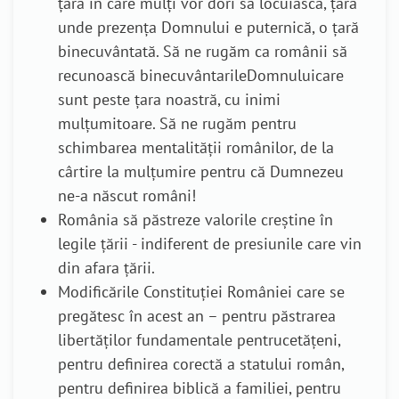
țară în care mulți vor dori să locuiască, țara
unde prezența Domnului e puternică, o țară
binecuvântată. Să ne rugăm ca românii să
recunoască binecuvântarileDomnuluicare
sunt peste țara noastră, cu inimi
mulțumitoare. Să ne rugăm pentru
schimbarea mentalității românilor, de la
cârtire la mulțumire pentru că Dumnezeu
ne-a născut români!
România să păstreze valorile creștine în
legile țării - indiferent de presiunile care vin
din afara țării.
Modificările Constituției României care se
pregătesc în acest an – pentru
păstrarea
libertăților fundamentale pentru
cetățeni,
pentru definirea corectă a statului român,
pentru definirea biblică a familiei
, pentru