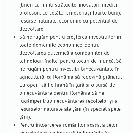
(tineri cu minți strălucite, inovatori, medici,
profesori, cercetători, meseriași foarte buni),
resurse naturale, economie cu potențial de
dezvoltare.
Să ne rugăm pentru
creșterea investițiilor
în
toate domeniile economice
, pentru
dezvoltarea puternică a companiilor de
tehnologii înalte, pentru locuri de muncă. Să
ne rugăm pentru investiții binecuvântate în
agricultură, ca România să redevină grânarul
Europei - să fie hrană în țară și o sursă de
binecuvântare pentru România.
Să ne
rugăm
pentru
binecuvântarea recoltelor și a
resurselor naturale ale țării (în special apele
țării).
Pentru întoarcerea românilor acasă, a celor
ce trebuie să se întoarcă în România în