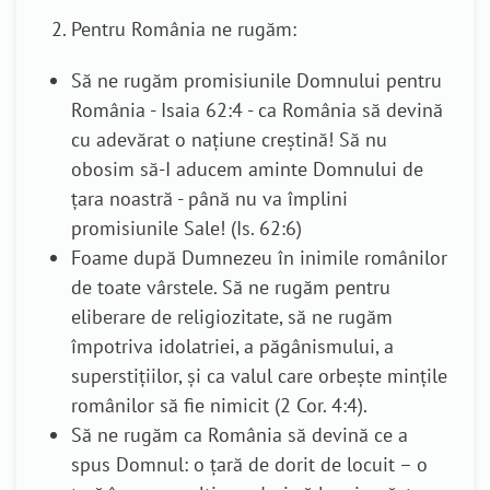
Pentru România
ne rugăm:
Să ne rugăm promisiunile Domnului pentru
România - Isaia 62:4 - ca România să devină
cu adevărat o națiune creștină! Să nu
obosim să-I aducem aminte Domnului de
țara noastră - până nu va împlini
promisiunile Sale! (Is. 62:6)
Foame după Dumnezeu în inimile românilor
de toate vârstele. Să ne rugăm pentru
eliberare de religiozitate, să ne rugăm
împotriva idolatriei, a păgânismului, a
superstițiilor, și ca valul care orbește mințile
românilor să fie nimicit (2 Cor. 4:4).
Să ne rugăm ca România să devină ce a
spus Domnul: o țară de dorit de locuit – o