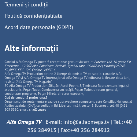
Termeni și condiții
Politică confidențialitate
Acord date personale (GDPR)
Alte informații
Canalul Alfa Omega TV poate fi recepționat gratuit via satelit:
Eutelsat 16A, 16 grade Est,
Frecventa – 12.567 Mhz, Polarizare
Vertica
lă, Symbol rate - 16.667 ks/s, Modulație: DVB-
S2,8PSK, FEC - 3/5, Codare - MPEG-4
.
Alfa Omega TV Production deține 2 licențe de emisie TV pe satelit: canalele Alfa
Omega TV și Alfa Omega TV Internațional. Alfa Omega TV editeaza, la fiecare doua luni,
revista: "Alfa Omega TV Magazin".
SC Alfa Omega TV Production SRL, Str Aurel Pop nr. 8, Timisoara. Reprezentant legal și
asociat unic: Pețan Tudor. Conducerea societății: Pețan Tudor: director general,
coodonator programe; Pețan Mirela: director executiv;
Cod de conduită profesională
Organismul de reglementare sau de supraveghere competent este Consiliul National al
Audiovizualului (CNA), cu sediul in Bd. Libertatii nr.14, sector 5, Bucuresti, tel: 40 (0)21
305 5350, email:
cna@cna.ro
Alfa Omega TV
-
E-mail:
info@alfaomega.tv
|
Tel.:+40
256 284913
|
Fax:+40 256 284912