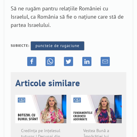
Să ne rugăm pantru
relaţiile României cu
Israelul,
ca România să fie o naţiune care stă de
partea Israelului.
SUBIECTE:
punctele de rugaciune
Articole similare
Credința pe înțelesul
Vestea Bună a
tuturor | Decupaj din
Împărăției lui