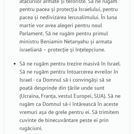
atacurilor armate
ș
i teroriste. S
ă
ne rugăm
pentru pacea
ș
i
protecția
Israelului, pentru
pacea
ș
i nedivizarea Ierusalimului. În luna
martie vor avea alegeri pentru noul
Parlament. Să ne rugăm pentru primul
ministru Beniamin Netanyahu și armata
israeliană – protecție și înțelepciune.
S
ă
ne rugăm pentru trezire masivă în Israel.
S
ă
ne rugăm pentru
î
ntoarcerea evreilor
î
n
Israel - ca Domnul s
ă
-i conving
ă
ș
i s
ă
se
poat
ă
desprinde din
ță
rile unde
sunt
(Ucraina, Franța, vestul Europei, SUA).
Să ne
rugăm ca Domnul să-i întărească în aceste
vremuri așa de grele pentru ei.
Să trimitem
cuvinte de binecuvântare peste ei prin
rugăciuni.