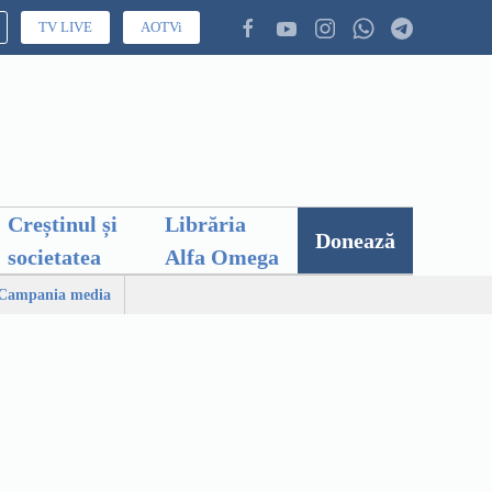
TV LIVE
AOTVi
Creștinul și
Librăria
Donează
societatea
Alfa Omega
Campania media