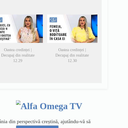
Oastea credinței |
Oastea credinței |
Decupaj din realitate
Decupaj din realitate
12.29
12.30
ia din perspectivă creștină, ajutându-vă să