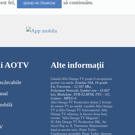
est fel,
să continuăm.
ajutați-ne financiar
cii AOTV
Alte informații
Canalul Alfa Omega TV poate fi recepționat
scărcabile
gratuit via satelit:
Eutelsat 16A, 16 grade
Est, Frecventa – 12.567 Mhz,
Polarizare
Vertica
lă, Symbol rate - 16.667
anal
ks/s, Modulație: DVB-S2,8PSK, FEC - 3/5,
Codare - MPEG-4
.
Alfa Omega TV Production deține 2 licențe
mobilă
de emisie TV pe satelit: canalele Alfa Omega
TV și Alfa Omega TV Internațional. Alfa
Omega TV editeaza, la fiecare doua luni,
revista: "Alfa Omega TV Magazin".
SC Alfa Omega TV Production SRL, Str
TV
Aurel Pop nr. 8, Timisoara. Reprezentant
legal și asociat unic: Pețan Tudor.
Conducerea societății: Pețan Tudor: director