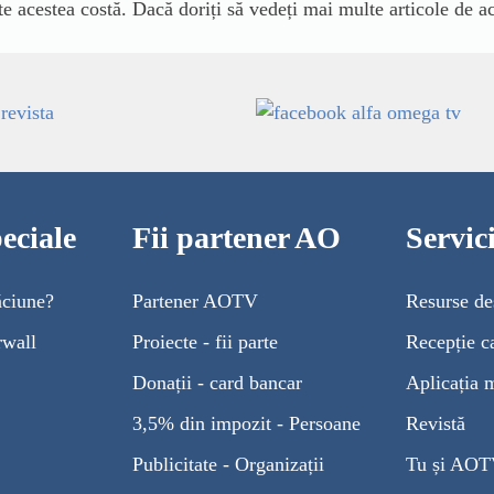
te acestea costă. Dacă doriți să vedeți mai multe articole de ac
eciale
Fii partener AO
Servi
ăciune?
Partener AOTV
Resurse de
rwall
Proiecte - fii parte
Recepție c
Donații - card bancar
Aplicația 
3,5% din impozit - Persoane
Revistă
Publicitate - Organizații
Tu și AO