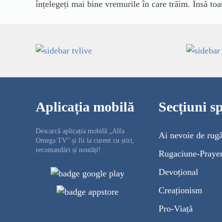
înțelegeți mai bine vremurile în care trăim. Însă toa
Aplicația mobilă
Secțiuni sp
Descarcă aplicația mobilă „Alfa
Ai nevoie de rug
Omega TV” și fii la curent cu știri,
recomandări și noutăți!
Rugaciune-Praye
Devoțional
Creaționism
Pro-Viață