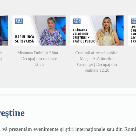
ei
Misiunea Duhului Sfânt |
Credință afirmată public:
j
Decupaj din realitate
Marșul Apărătorilor
12.26
Credinței | Decupaj din
realitate 12.28
reștine
vă prezentăm evenimente și știri internaționale sau din Român