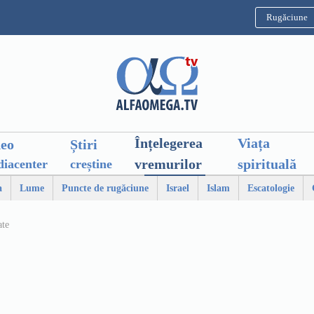
Rugăciune
Înțelegerea
Viața
deo
Știri
vremurilor
spirituală
iacenter
creștine
a
Lume
Puncte de rugăciune
Israel
Islam
Escatologie
ate