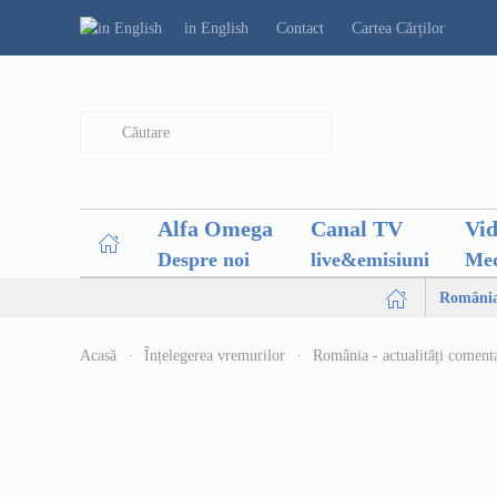
in English
Contact
Cartea Cărților
Type 2 or more characters for results.
Alfa Omega
Canal TV
Vi
Despre noi
live&emisiuni
Med
Români
Acasă
Înțelegerea vremurilor
România - actualități coment