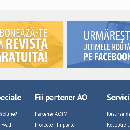
peciale
Fii partener AO
Servic
găciune?
Partener AOTV
Resurse d
rwall
Proiecte - fii parte
Recepție c