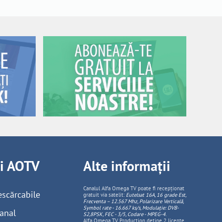
ii AOTV
Alte informații
Canalul Alfa Omega TV poate fi recepționat
escărcabile
gratuit via satelit:
Eutelsat 16A, 16 grade Est,
Frecventa – 12.567 Mhz, Polarizare
Vertica
lă,
Symbol rate - 16.667 ks/s, Modulație: DVB-
anal
S2,8PSK, FEC - 3/5, Codare - MPEG-4
.
Alfa Omega TV Production deține 2 licențe