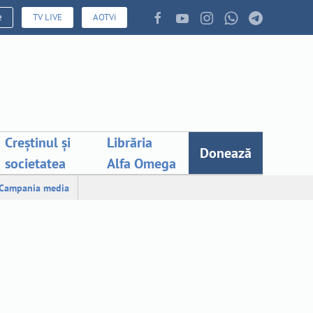
e
TV LIVE
AOTVi
Creștinul și
Librăria
Donează
societatea
Alfa Omega
Campania media