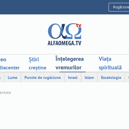
Rugăciun
Înțelegerea
Viața
deo
Știri
vremurilor
spirituală
iacenter
creștine
a
Lume
Puncte de rugăciune
Israel
Islam
Escatologie
mentate