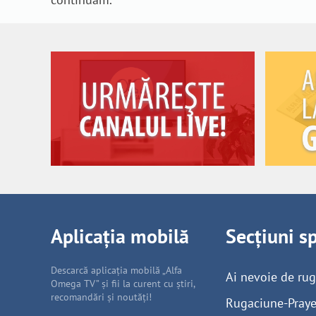
Aplicația mobilă
Secțiuni s
Descarcă aplicația mobilă „Alfa
Ai nevoie de ru
Omega TV” și fii la curent cu știri,
recomandări și noutăți!
Rugaciune-Praye