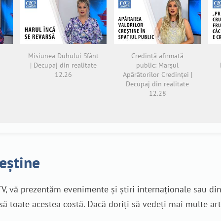
Misiunea Duhului Sfânt
Credință afirmată
| Decupaj din realitate
public: Marșul
12.26
Apărătorilor Credinței |
Decupaj din realitate
12.28
reștine
V, vă prezentăm evenimente și știri internaționale sau di
nsă toate acestea costă. Dacă doriți să vedeți mai multe art