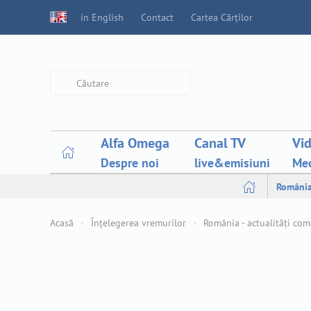
in English
Contact
Cartea Cărților
Type 2 or more characters for
results.
Alfa Omega
Canal TV
Vi
Despre noi
live&emisiuni
Med
Români
Acasă
Înțelegerea vremurilor
România - actualități co