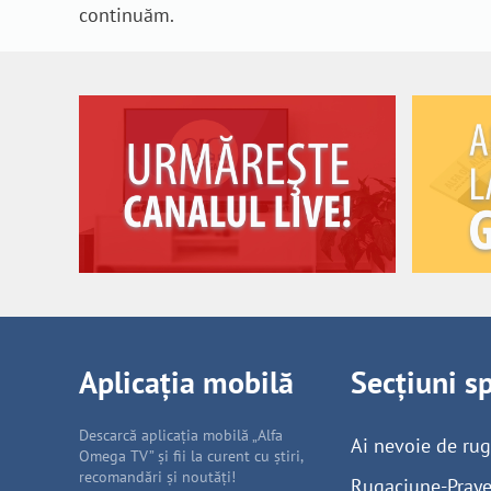
continuăm.
Aplicația mobilă
Secțiuni s
Descarcă aplicația mobilă „Alfa
Ai nevoie de ru
Omega TV” și fii la curent cu știri,
recomandări și noutăți!
Rugaciune-Praye