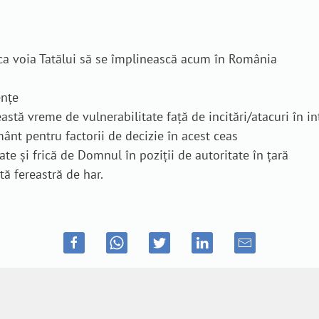
, ca voia Tatălui să se împlinească acum în România
ențe
eastă vreme de vulnerabilitate față de incitări/atacuri în int
mânt pentru factorii de decizie în acest ceas
ate și frică de Domnul în poziții de autoritate în țară
ă fereastră de har.