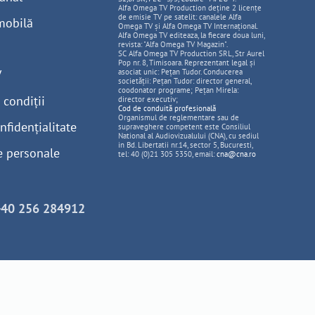
Alfa Omega TV Production deține 2 licențe
de emisie TV pe satelit: canalele Alfa
mobilă
Omega TV și Alfa Omega TV Internațional.
Alfa Omega TV editeaza, la fiecare doua luni,
revista: "Alfa Omega TV Magazin".
SC Alfa Omega TV Production SRL, Str Aurel
Pop nr. 8, Timisoara. Reprezentant legal și
V
asociat unic: Pețan Tudor. Conducerea
societății: Pețan Tudor: director general,
coodonator programe; Pețan Mirela:
 condiții
director executiv;
Cod de conduită profesională
Organismul de reglementare sau de
nfidențialitate
supraveghere competent este Consiliul
National al Audiovizualului (CNA), cu sediul
in Bd. Libertatii nr.14, sector 5, Bucuresti,
e personale
tel: 40 (0)21 305 5350, email:
cna@cna.ro
+40 256 284912