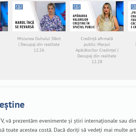
Misiunea Duhului Sfânt
Credință afirmată
| Decupaj din realitate
public: Marșul
12.26
Apărătorilor Credinței |
Decupaj din realitate
12.28
reștine
V, vă prezentăm evenimente și știri internaționale sau di
nsă toate acestea costă. Dacă doriți să vedeți mai multe art