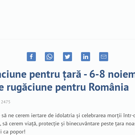
ciune pentru țară - 6-8 noiem
e rugăciune pentru România
2475
 să ne cerem iertare de idolatria și celebrarea morții înt
ă cerem viață, protecție și binecuvântare peste țara noast
ii ca popor!