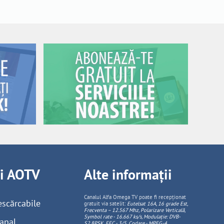
ii AOTV
Alte informații
Canalul Alfa Omega TV poate fi recepționat
escărcabile
gratuit via satelit:
Eutelsat 16A, 16 grade Est,
Frecventa – 12.567 Mhz, Polarizare
Vertica
lă,
Symbol rate - 16.667 ks/s, Modulație: DVB-
anal
S2,8PSK, FEC - 3/5, Codare - MPEG-4
.