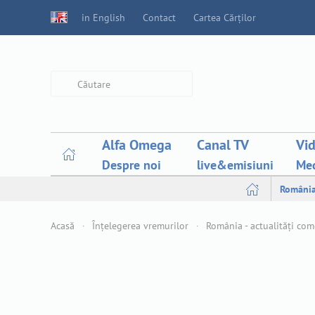
in English
Contact
Cartea Cărților
Type 2 or more characters for
results.
Alfa Omega
Canal TV
Vi
Despre noi
live&emisiuni
Med
Români
Acasă
Înțelegerea vremurilor
România - actualități co