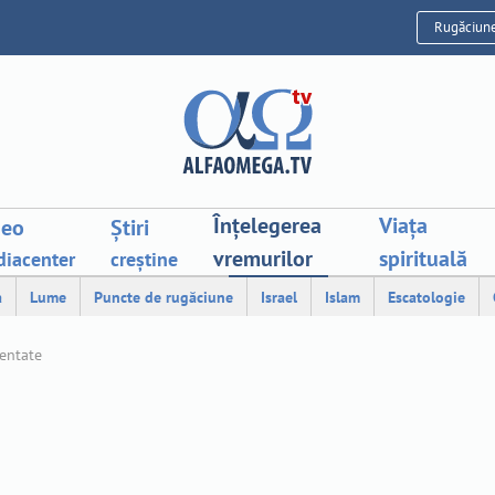
Rugăciun
Înțelegerea
Viața
deo
Știri
vremurilor
spirituală
iacenter
creștine
a
Lume
Puncte de rugăciune
Israel
Islam
Escatologie
mentate