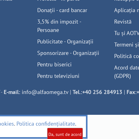
Donații - card bancar
Aplicația 
3,5% din impozit -
Revistă
Persoane
Tu și AOT
Publicitate - Organizații
Termeni și
Sponsorizare - Organizații
Politică co
Pentru biserici
Acord dat
Pentru televiziuni
(GDPR)
-
E-mail:
info@alfaomega.tv
|
Tel.:+40 256 284913
|
Fax:
ookies
.
Politica confidențialitate
.
Da, sunt de acord