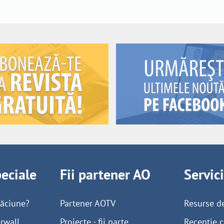
peciale
Fii partener AO
Servic
găciune?
Partener AOTV
Resurse d
rwall
Proiecte - fii parte
Recepție c