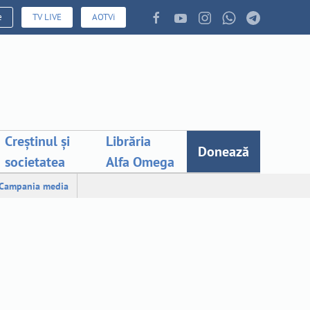
e
TV LIVE
AOTVi
Creștinul și
Librăria
Donează
societatea
Alfa Omega
Campania media