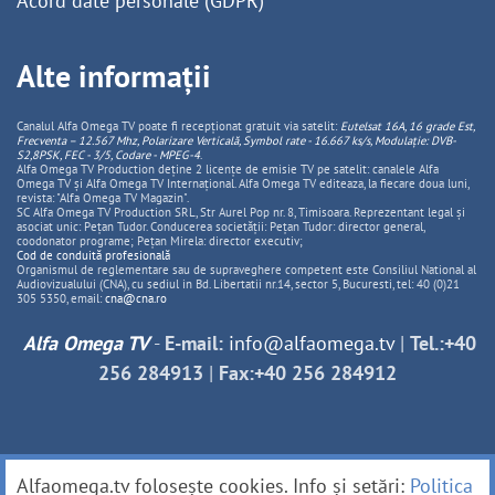
Acord date personale (GDPR)
Alte informații
Canalul Alfa Omega TV poate fi recepționat gratuit via satelit:
Eutelsat 16A, 16 grade Est,
Frecventa – 12.567 Mhz, Polarizare
Vertica
lă, Symbol rate - 16.667 ks/s, Modulație: DVB-
S2,8PSK, FEC - 3/5, Codare - MPEG-4
.
Alfa Omega TV Production deține 2 licențe de emisie TV pe satelit: canalele Alfa
Omega TV și Alfa Omega TV Internațional. Alfa Omega TV editeaza, la fiecare doua luni,
revista: "Alfa Omega TV Magazin".
SC Alfa Omega TV Production SRL, Str Aurel Pop nr. 8, Timisoara. Reprezentant legal și
asociat unic: Pețan Tudor. Conducerea societății: Pețan Tudor: director general,
coodonator programe; Pețan Mirela: director executiv;
Cod de conduită profesională
Organismul de reglementare sau de supraveghere competent este Consiliul National al
Audiovizualului (CNA), cu sediul in Bd. Libertatii nr.14, sector 5, Bucuresti, tel: 40 (0)21
305 5350, email:
cna@cna.ro
Alfa Omega TV
-
E-mail:
info@alfaomega.tv
|
Tel.:+40
256 284913
|
Fax:+40 256 284912
Alfaomega.tv folosește cookies. Info și setări:
Politica