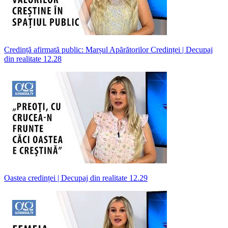
Credință afirmată public: Marșul Apărătorilor Credinței | Decupaj
din realitate 12.28
Oastea credinței | Decupaj din realitate 12.29