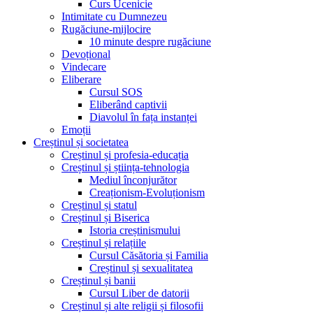
Curs Ucenicie
Intimitate cu Dumnezeu
Rugăciune-mijlocire
10 minute despre rugăciune
Devoțional
Vindecare
Eliberare
Cursul SOS
Eliberând captivii
Diavolul în fața instanței
Emoții
Creștinul și societatea
Creștinul și profesia-educația
Creștinul și știința-tehnologia
Mediul înconjurător
Creaționism-Evoluționism
Creștinul și statul
Creștinul și Biserica
Istoria creștinismului
Creștinul și relațiile
Cursul Căsătoria și Familia
Creștinul și sexualitatea
Creștinul și banii
Cursul Liber de datorii
Creștinul și alte religii și filosofii