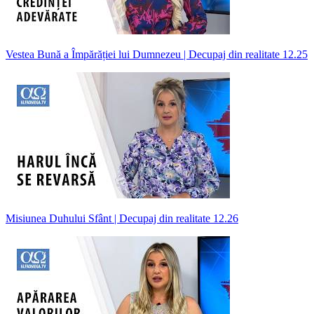
Vestea Bună a Împărăției lui Dumnezeu | Decupaj din realitate 12.25
Misiunea Duhului Sfânt | Decupaj din realitate 12.26