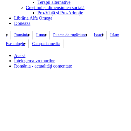
Terapii alternative
Creștinul și dimensiunea socială
Pro-Viață și Pro-Adopție
Librăria Alfa Omega
Donează
România
Lume
Puncte de rugăciune
Israel
Islam
Escatologie
Campania media
Acasă
Înțelegerea vremurilor
România - actualități comentate