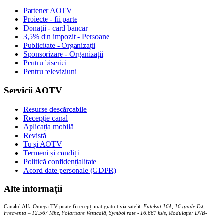
Partener AOTV
Proiecte - fii parte
Donații - card bancar
3,5% din impozit - Persoane
Publicitate - Organizații
Sponsorizare - Organizații
Pentru biserici
Pentru televiziuni
Servicii AOTV
Resurse descărcabile
Recepție canal
Aplicația mobilă
Revistă
Tu și AOTV
Termeni și condiții
Politică confidențialitate
Acord date personale (GDPR)
Alte informații
Canalul Alfa Omega TV poate fi recepționat gratuit via satelit:
Eutelsat 16A, 16 grade Est,
Frecventa – 12.567 Mhz, Polarizare
Vertica
lă, Symbol rate - 16.667 ks/s, Modulație: DVB-