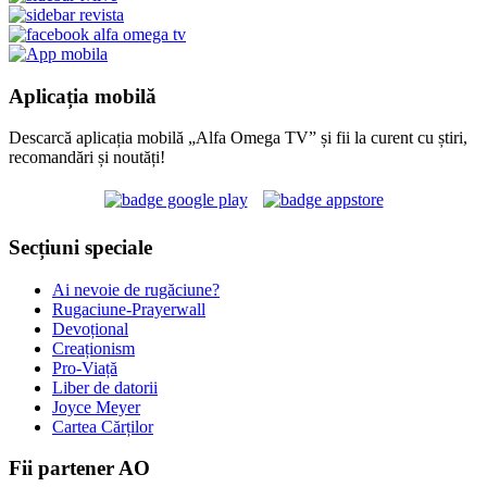
Aplicația mobilă
Descarcă aplicația mobilă „Alfa Omega TV” și fii la curent cu știri,
recomandări și noutăți!
Secțiuni speciale
Ai nevoie de rugăciune?
Rugaciune-Prayerwall
Devoțional
Creaționism
Pro-Viață
Liber de datorii
Joyce Meyer
Cartea Cărților
Fii partener AO