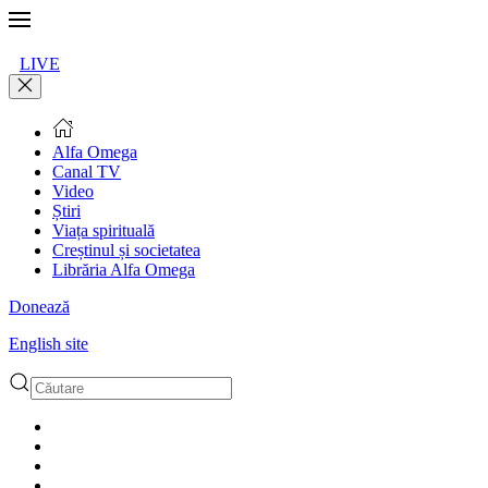
LIVE
Alfa Omega
Canal TV
Video
Știri
Viața spirituală
Creștinul și societatea
Librăria Alfa Omega
Donează
English site