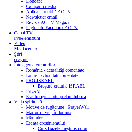
Donează
Campanii media
Aplicația mobilă AOTV
Newsletter email
Revista AOTV Magazin
Pagina de Facebook AOTV
Canal TV
live&emisiuni
Video
Mediacenter
Știri
creștine
Înțelegerea vremurilor
România - actualități comentate
Lume - actualități comentate
PRO-ISRAEL
Broșură gratuită ISRAEL
ISLAM
Escatologie - Interpretare biblică
Viața spirituală
Motive de rugăciune - PrayerWall
Mărturii - vieți în lumină
Mântuire
Esența creștinismului
Curs Bazele creștinismului