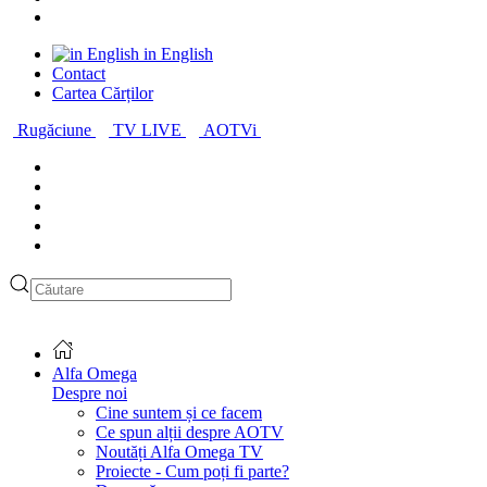
in English
Contact
Cartea Cărților
Rugăciune
TV LIVE
AOTVi
Alfa Omega
Despre noi
Cine suntem și ce facem
Ce spun alții despre AOTV
Noutăți Alfa Omega TV
Proiecte - Cum poți fi parte?