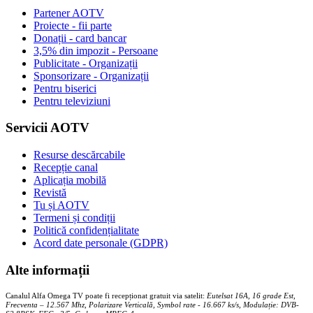
Partener AOTV
Proiecte - fii parte
Donații - card bancar
3,5% din impozit - Persoane
Publicitate - Organizații
Sponsorizare - Organizații
Pentru biserici
Pentru televiziuni
Servicii AOTV
Resurse descărcabile
Recepție canal
Aplicația mobilă
Revistă
Tu și AOTV
Termeni și condiții
Politică confidențialitate
Acord date personale (GDPR)
Alte informații
Canalul Alfa Omega TV poate fi recepționat gratuit via satelit:
Eutelsat 16A, 16 grade Est,
Frecventa – 12.567 Mhz, Polarizare
Vertica
lă, Symbol rate - 16.667 ks/s, Modulație: DVB-