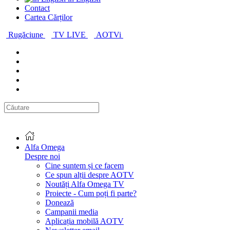
Contact
Cartea Cărților
Rugăciune
TV LIVE
AOTVi
Alfa Omega
Despre noi
Cine suntem și ce facem
Ce spun alții despre AOTV
Noutăți Alfa Omega TV
Proiecte - Cum poți fi parte?
Donează
Campanii media
Aplicația mobilă AOTV