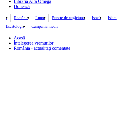
Librăria Alfa Omega
Donează
România
Lume
Puncte de rugăciune
Israel
Islam
Escatologie
Campania media
Acasă
Înțelegerea vremurilor
România - actualități comentate