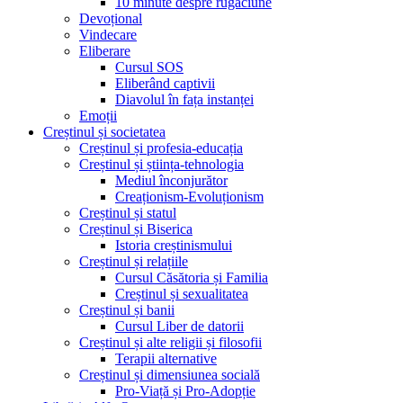
10 minute despre rugăciune
Devoțional
Vindecare
Eliberare
Cursul SOS
Eliberând captivii
Diavolul în fața instanței
Emoții
Creștinul și societatea
Creștinul și profesia-educația
Creștinul și știința-tehnologia
Mediul înconjurător
Creaționism-Evoluționism
Creștinul și statul
Creștinul și Biserica
Istoria creștinismului
Creștinul și relațiile
Cursul Căsătoria și Familia
Creștinul și sexualitatea
Creștinul și banii
Cursul Liber de datorii
Creștinul și alte religii și filosofii
Terapii alternative
Creștinul și dimensiunea socială
Pro-Viață și Pro-Adopție