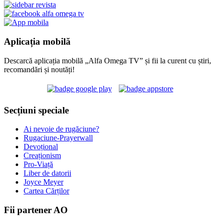
Aplicația mobilă
Descarcă aplicația mobilă „Alfa Omega TV” și fii la curent cu știri,
recomandări și noutăți!
Secțiuni speciale
Ai nevoie de rugăciune?
Rugaciune-Prayerwall
Devoțional
Creaționism
Pro-Viață
Liber de datorii
Joyce Meyer
Cartea Cărților
Fii partener AO