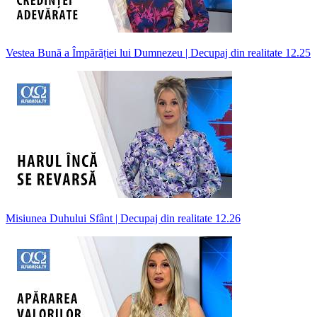
Vestea Bună a Împărăției lui Dumnezeu | Decupaj din realitate 12.25
Misiunea Duhului Sfânt | Decupaj din realitate 12.26