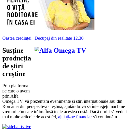
Oastea credinței | Decupaj din realitate 12.30
Susține
producția
de știri
creștine
Prin platforma
pe care o avem
prin Alfa
Omega TV, vă prezentăm evenimente și știri internaționale sau din
România din perspectivă creștină, ajutându-vă să înțelegeți mai bine
vremurile în care trăim. Însă toate acestea costă. Dacă doriți să vedeți
mai multe articole de acest fel,
ajutați-ne financiar
să continuăm.