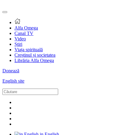
Alfa Omega
Canal TV
Video
Știri
Viața spirituală
Creștinul și societatea
Librăria Alfa Omega
Donează
English site
in English