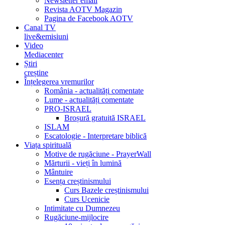
Newsletter email
Revista AOTV Magazin
Pagina de Facebook AOTV
Canal TV
live&emisiuni
Video
Mediacenter
Știri
creștine
Înțelegerea vremurilor
România - actualități comentate
Lume - actualități comentate
PRO-ISRAEL
Broșură gratuită ISRAEL
ISLAM
Escatologie - Interpretare biblică
Viața spirituală
Motive de rugăciune - PrayerWall
Mărturii - vieți în lumină
Mântuire
Esența creștinismului
Curs Bazele creștinismului
Curs Ucenicie
Intimitate cu Dumnezeu
Rugăciune-mijlocire