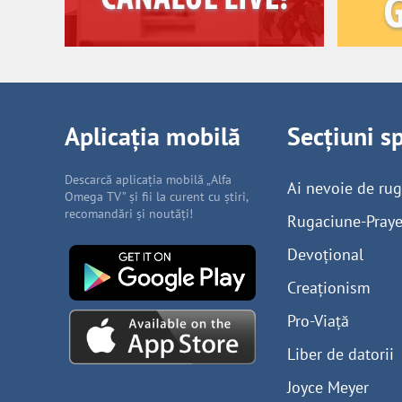
Aplicația mobilă
Secțiuni s
Descarcă aplicația mobilă „Alfa
Ai nevoie de ru
Omega TV” și fii la curent cu știri,
recomandări și noutăți!
Rugaciune-Praye
Devoțional
Creaționism
Pro-Viață
Liber de datorii
Joyce Meyer