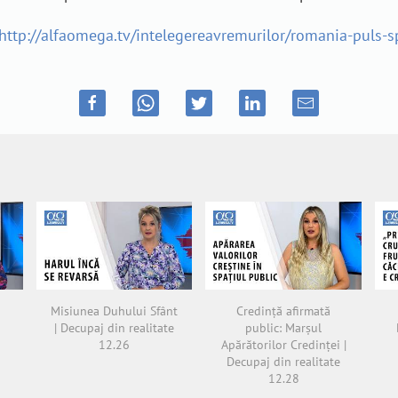
http://alfaomega.tv/intelegereavremurilor/romania-puls-sp
Misiunea Duhului Sfânt
Credință afirmată
| Decupaj din realitate
public: Marșul
12.26
Apărătorilor Credinței |
Decupaj din realitate
12.28