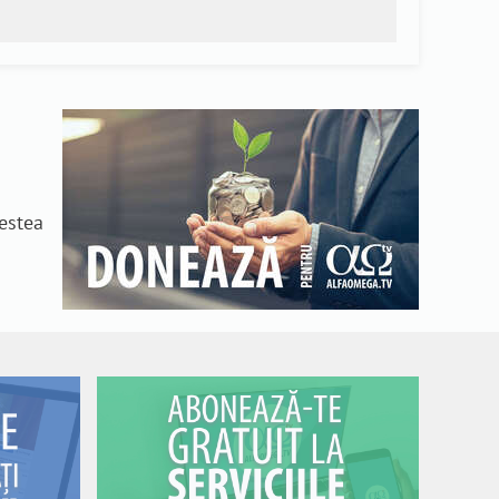
n
cestea