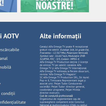
ii AOTV
Alte informații
Canalul Alfa Omega TV poate fi recepționat
escărcabile
gratuit via satelit:
Eutelsat 16A, 16 grade Est,
Frecventa – 12.567 Mhz, Polarizare
Vertica
lă,
Symbol rate - 16.667 ks/s, Modulație: DVB-
anal
S2,8PSK, FEC - 3/5, Codare - MPEG-4
.
Alfa Omega TV Production deține 2 licențe
de emisie TV pe satelit: canalele Alfa
mobilă
Omega TV și Alfa Omega TV Internațional.
Alfa Omega TV editeaza, la fiecare doua luni,
revista: "Alfa Omega TV Magazin".
SC Alfa Omega TV Production SRL, Str Aurel
Pop nr. 8, Timisoara. Reprezentant legal și
V
asociat unic: Pețan Tudor. Conducerea
societății: Pețan Tudor: director general,
coodonator programe; Pețan Mirela:
 condiții
director executiv;
Cod de conduită profesională
Organismul de reglementare sau de
nfidențialitate
supraveghere competent este Consiliul
National al Audiovizualului (CNA), cu sediul