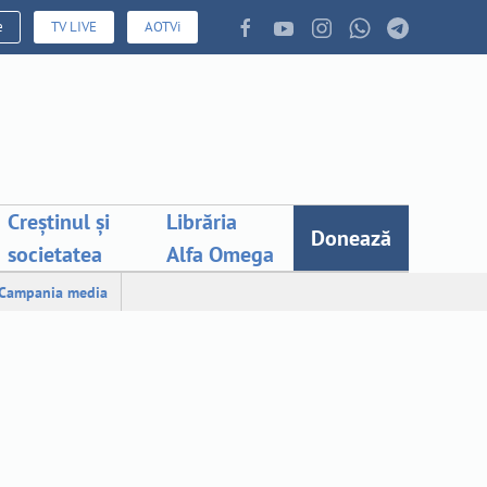
e
TV LIVE
AOTVi
Creștinul și
Librăria
Donează
societatea
Alfa Omega
Campania media