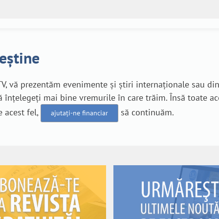
reștine
V, vă prezentăm evenimente și știri internaționale sau di
 înțelegeți mai bine vremurile în care trăim. Însă toate a
e acest fel,
să continuăm.
ajutați-ne financiar