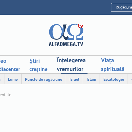
Rugăciun
Înțelegerea
Viața
deo
Știri
vremurilor
spirituală
iacenter
creștine
a
Lume
Puncte de rugăciune
Israel
Islam
Escatologie
mentate