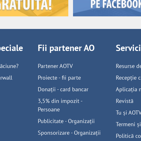
peciale
Fii partener AO
Servic
găciune?
Partener AOTV
Resurse d
rwall
Proiecte - fii parte
Recepție c
Donații - card bancar
Aplicația 
3,5% din impozit -
Revistă
Persoane
Tu și AOT
Publicitate - Organizații
Termeni și
Sponsorizare - Organizații
Politică co