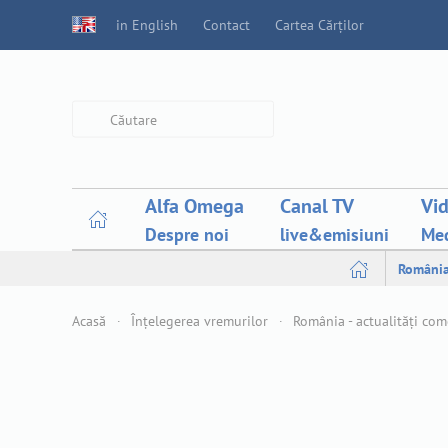
in English
Contact
Cartea Cărților
Type 2 or more characters for
results.
Alfa Omega
Canal TV
Vi
Despre noi
live&emisiuni
Med
Români
Acasă
Înțelegerea vremurilor
România - actualități co