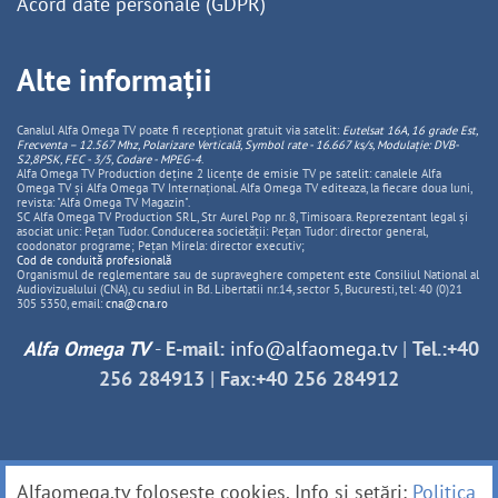
Acord date personale (GDPR)
Alte informații
Canalul Alfa Omega TV poate fi recepționat gratuit via satelit:
Eutelsat 16A, 16 grade Est,
Frecventa – 12.567 Mhz, Polarizare
Vertica
lă, Symbol rate - 16.667 ks/s, Modulație: DVB-
S2,8PSK, FEC - 3/5, Codare - MPEG-4
.
Alfa Omega TV Production deține 2 licențe de emisie TV pe satelit: canalele Alfa
Omega TV și Alfa Omega TV Internațional. Alfa Omega TV editeaza, la fiecare doua luni,
revista: "Alfa Omega TV Magazin".
SC Alfa Omega TV Production SRL, Str Aurel Pop nr. 8, Timisoara. Reprezentant legal și
asociat unic: Pețan Tudor. Conducerea societății: Pețan Tudor: director general,
coodonator programe; Pețan Mirela: director executiv;
Cod de conduită profesională
Organismul de reglementare sau de supraveghere competent este Consiliul National al
Audiovizualului (CNA), cu sediul in Bd. Libertatii nr.14, sector 5, Bucuresti, tel: 40 (0)21
305 5350, email:
cna@cna.ro
Alfa Omega TV
-
E-mail:
info@alfaomega.tv
|
Tel.:+40
256 284913
|
Fax:+40 256 284912
Alfaomega.tv folosește cookies. Info și setări:
Politica