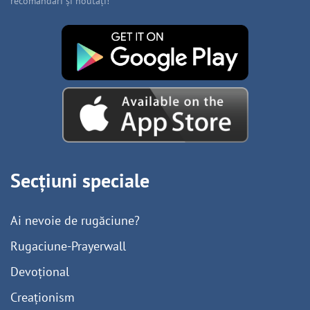
recomandări și noutăți!
Secțiuni speciale
Ai nevoie de rugăciune?
Rugaciune-Prayerwall
Devoțional
Creaționism