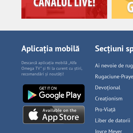
Aplicația mobilă
Secțiuni s
Descarcă aplicația mobilă „Alfa
Ai nevoie de ru
Omega TV” și fii la curent cu știri,
recomandări și noutăți!
Rugaciune-Praye
Devoțional
Creaționism
Pro-Viață
Liber de datorii
Joyce Meyer