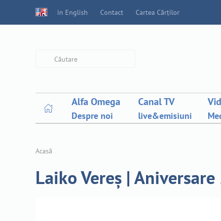
in English
Contact
Cartea Cărților
Type 2 or more characters for
results.
Alfa Omega
Canal TV
Vi
Despre noi
live&emisiuni
Med
Acasă
Laiko Vereș | Aniversare