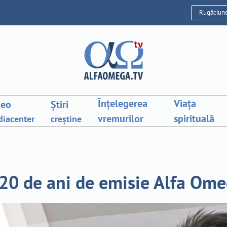
Rugăciun
Înțelegerea
Viața
deo
Știri
vremurilor
spirituală
iacenter
creștine
 20 de ani de emisie Alfa Ome