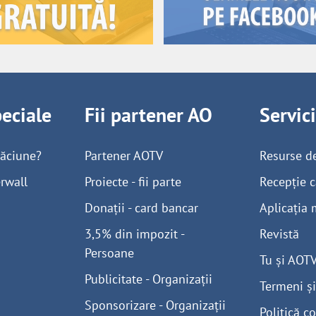
peciale
Fii partener AO
Servic
găciune?
Partener AOTV
Resurse d
rwall
Proiecte - fii parte
Recepție c
Donații - card bancar
Aplicația 
3,5% din impozit -
Revistă
Persoane
Tu și AOT
Publicitate - Organizații
Termeni și
Sponsorizare - Organizații
Politică co