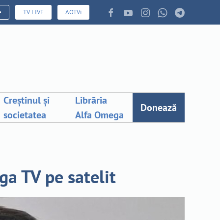
e
TV LIVE
AOTVi
Creștinul și
Librăria
Donează
societatea
Alfa Omega
ga TV pe satelit