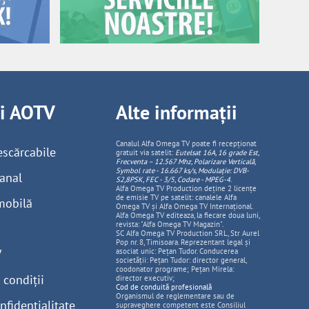
ii AOTV
Alte informații
Canalul Alfa Omega TV poate fi recepționat
escărcabile
gratuit via satelit:
Eutelsat 16A, 16 grade Est,
Frecventa – 12.567 Mhz, Polarizare
Vertica
lă,
Symbol rate - 16.667 ks/s, Modulație: DVB-
anal
S2,8PSK, FEC - 3/5, Codare - MPEG-4
.
Alfa Omega TV Production deține 2 licențe
de emisie TV pe satelit: canalele Alfa
mobilă
Omega TV și Alfa Omega TV Internațional.
Alfa Omega TV editeaza, la fiecare doua luni,
revista: "Alfa Omega TV Magazin".
SC Alfa Omega TV Production SRL, Str Aurel
Pop nr. 8, Timisoara. Reprezentant legal și
V
asociat unic: Pețan Tudor. Conducerea
societății: Pețan Tudor: director general,
coodonator programe; Pețan Mirela:
 condiții
director executiv;
Cod de conduită profesională
Organismul de reglementare sau de
nfidențialitate
supraveghere competent este Consiliul