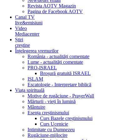
Newsletter email
Revista AOTV Magazin
Pagina de Facebook AOTV
Canal TV
live&emisiuni
Video
Mediacenter
Știri
creștine
Înțelegerea vremurilor
România - actualități comentate
Lume - actualități comentate
PRO-ISRAEL
Broșură gratuită ISRAEL
ISLAM
Escatologie - Interpretare biblică
Viața spirituală
Motive de rugăciune - PrayerWall
Mărturii - vieți în lumină
Mântuire
Esența creștinismului
Curs Bazele creștinismului
Curs Ucenicie
Intimitate cu Dumnezeu
Rugăciune-mijlocire