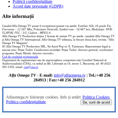
Politică confidențialitate
Acord date personale (GDPR)
Alte informații
Canalul Alfa Omega TV poate fi recepționat gratuit via satelit:
Eutelsat 16A, 16 grade Est,
Frecventa – 12.567 Mhz, Polarizare
Vertica
lă, Symbol rate - 16.667 ks/s, Modulație: DVB-
S2,8PSK, FEC - 3/5, Codare - MPEG-4
.
Alfa Omega TV Production deține 2 licențe de emisie TV pe satelit: canalele Alfa Omega TV
și Alfa Omega TV Internațional. Alfa Omega TV editeaza, la fiecare doua luni, revista: "Alfa
Omega TV Magazin".
SC Alfa Omega TV Production SRL, Str Aurel Pop nr. 8, Timisoara. Reprezentant legal și
asociat unic: Pețan Tudor. Conducerea societății: Pețan Tudor: director general, coodonator
programe; Pețan Mirela: director executiv;
Cod de conduită profesională
Organismul de reglementare sau de supraveghere competent este Consiliul National al
Audiovizualului (CNA), cu sediul in Bd. Libertatii nr.14, sector 5, Bucuresti, tel: 40 (0)21
305 5350, email:
cna@cna.ro
Alfa Omega TV
-
E-mail:
info@alfaomega.tv
|
Tel.:+40 256
284913
|
Fax:+40 256 284912
Alfaomega.tv folosește cookies. Info și setări:
Politica Cookies
.
Politica confidențialitate
.
Da, sunt de acord