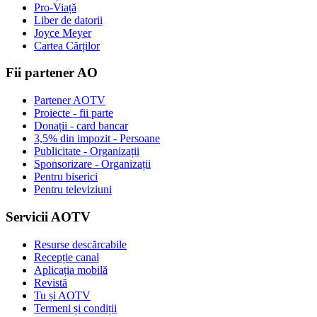
Pro-Viață
Liber de datorii
Joyce Meyer
Cartea Cărților
Fii partener AO
Partener AOTV
Proiecte - fii parte
Donații - card bancar
3,5% din impozit - Persoane
Publicitate - Organizații
Sponsorizare - Organizații
Pentru biserici
Pentru televiziuni
Servicii AOTV
Resurse descărcabile
Recepție canal
Aplicația mobilă
Revistă
Tu și AOTV
Termeni și condiții