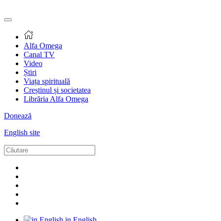
Alfa Omega
Canal TV
Video
Știri
Viața spirituală
Creștinul și societatea
Librăria Alfa Omega
Donează
English site
in English