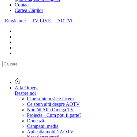
Contact
Cartea Cărților
Rugăciune
TV LIVE
AOTVi
Alfa Omega
Despre noi
Cine suntem și ce facem
Ce spun alții despre AOTV
Noutăți Alfa Omega TV
Proiecte - Cum poți fi parte?
Donează
Campanii media
Aplicația mobilă AOTV