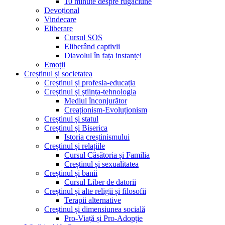
10 minute despre rugăciune
Devoțional
Vindecare
Eliberare
Cursul SOS
Eliberând captivii
Diavolul în fața instanței
Emoții
Creștinul și societatea
Creștinul și profesia-educația
Creștinul și știința-tehnologia
Mediul înconjurător
Creaționism-Evoluționism
Creștinul și statul
Creștinul și Biserica
Istoria creștinismului
Creștinul și relațiile
Cursul Căsătoria și Familia
Creștinul și sexualitatea
Creștinul și banii
Cursul Liber de datorii
Creștinul și alte religii și filosofii
Terapii alternative
Creștinul și dimensiunea socială
Pro-Viață și Pro-Adopție