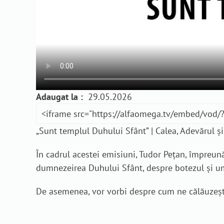
Adaugat la :
29.05.2026
„Sunt templul Duhului Sfânt” | Calea, Adevărul și
În cadrul acestei emisiuni, Tudor Pețan, împreună 
dumnezeirea Duhului Sfânt, despre botezul și u
De asemenea, vor vorbi despre cum ne călăuzește D