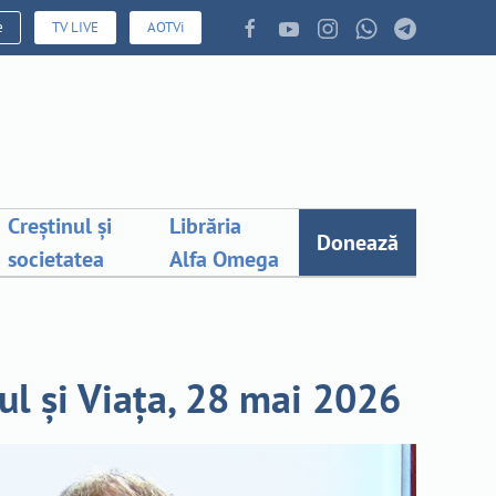
e
TV LIVE
AOTVi
Creștinul și
Librăria
Donează
societatea
Alfa Omega
rul și Viața, 28 mai 2026