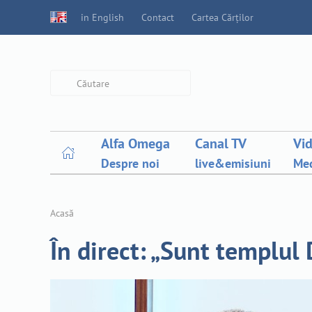
in English
Contact
Cartea Cărților
Type 2 or more characters for
results.
Alfa Omega
Canal TV
Vi
Despre noi
live&emisiuni
Med
Acasă
În direct: „Sunt templul 