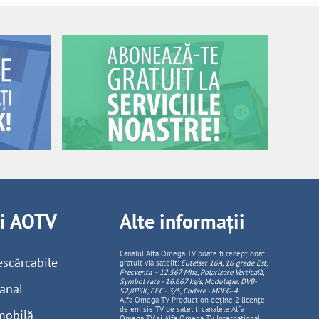
ii AOTV
Alte informații
Canalul Alfa Omega TV poate fi recepționat
escărcabile
gratuit via satelit:
Eutelsat 16A, 16 grade Est,
Frecventa – 12.567 Mhz, Polarizare
Vertica
lă,
Symbol rate - 16.667 ks/s, Modulație: DVB-
anal
S2,8PSK, FEC - 3/5, Codare - MPEG-4
.
Alfa Omega TV Production deține 2 licențe
de emisie TV pe satelit: canalele Alfa
mobilă
Omega TV și Alfa Omega TV Internațional.