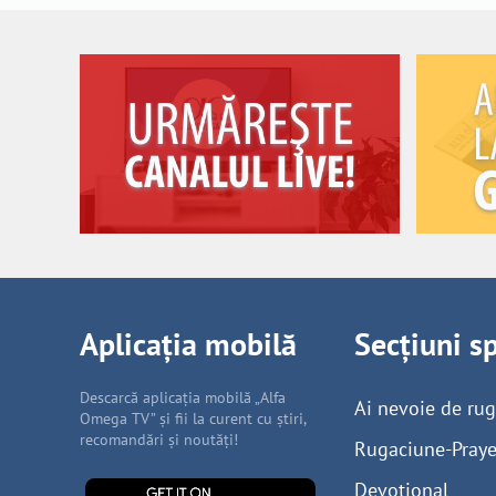
Aplicația mobilă
Secțiuni s
Descarcă aplicația mobilă „Alfa
Ai nevoie de ru
Omega TV” și fii la curent cu știri,
recomandări și noutăți!
Rugaciune-Praye
Devoțional