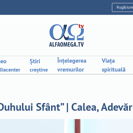
Rugăciun
Înțelegerea
Viața
deo
Știri
vremurilor
spirituală
iacenter
creștine
Duhului Sfânt” | Calea, Adevă