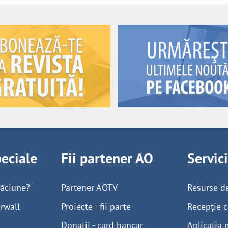
peciale
Fii partener AO
Servic
găciune?
Partener AOTV
Resurse d
rwall
Proiecte - fii parte
Recepție c
Donații - card bancar
Aplicația 