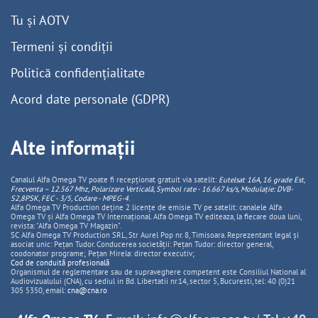
Tu și AOTV
Termeni și condiții
Politică confidențialitate
Acord date personale (GDPR)
Alte informații
Canalul Alfa Omega TV poate fi recepționat gratuit via satelit:
Eutelsat 16A, 16 grade Est,
Frecventa – 12.567 Mhz, Polarizare
Vertica
lă, Symbol rate - 16.667 ks/s, Modulație: DVB-
S2,8PSK, FEC - 3/5, Codare - MPEG-4
.
Alfa Omega TV Production deține 2 licențe de emisie TV pe satelit: canalele Alfa
Omega TV și Alfa Omega TV Internațional. Alfa Omega TV editeaza, la fiecare doua luni,
revista: "Alfa Omega TV Magazin".
SC Alfa Omega TV Production SRL, Str Aurel Pop nr. 8, Timisoara. Reprezentant legal și
asociat unic: Pețan Tudor. Conducerea societății: Pețan Tudor: director general,
coodonator programe; Pețan Mirela: director executiv;
Cod de conduită profesională
Organismul de reglementare sau de supraveghere competent este Consiliul National al
Audiovizualului (CNA), cu sediul in Bd. Libertatii nr.14, sector 5, Bucuresti, tel: 40 (0)21
305 5350, email:
cna@cna.ro