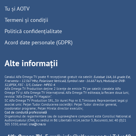
Tu și AOTV
Termeni și condiții
Politică confidențialitate
Acord date personale (GDPR)
Alte informații
Canalul Alfa Omega TV poate fi recepționat gratuit via satelit:
Eutelsat 16A, 16 grade Est,
Frecventa – 12.567 Mhz, Polarizare
Vertica
lă, Symbol rate - 16.667 ks/s, Modulație: DVB-
S2,8PSK, FEC - 3/5, Codare - MPEG-4
.
Alfa Omega TV Production deține 2 licențe de emisie TV pe satelit: canalele Alfa
Omega TV și Alfa Omega TV Internațional. Alfa Omega TV editeaza, la fiecare doua luni,
revista: "Alfa Omega TV Magazin".
SC Alfa Omega TV Production SRL, Str Aurel Pop nr. 8, Timisoara. Reprezentant legal și
asociat unic: Pețan Tudor. Conducerea societății: Pețan Tudor: director general,
coodonator programe; Pețan Mirela: director executiv;
Cod de conduită profesională
Organismul de reglementare sau de supraveghere competent este Consiliul National al
Audiovizualului (CNA), cu sediul in Bd. Libertatii nr.14, sector 5, Bucuresti, tel: 40 (0)21
305 5350, email:
cna@cna.ro