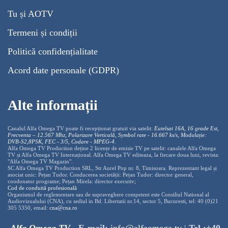
Tu și AOTV
Termeni și condiții
Politică confidențialitate
Acord date personale (GDPR)
Alte informații
Canalul Alfa Omega TV poate fi recepționat gratuit via satelit:
Eutelsat 16A, 16 grade Est,
Frecventa – 12.567 Mhz, Polarizare
Vertica
lă, Symbol rate - 16.667 ks/s, Modulație:
DVB-S2,8PSK, FEC - 3/5, Codare - MPEG-4
.
Alfa Omega TV Production deține 2 licențe de emisie TV pe satelit: canalele Alfa Omega
TV și Alfa Omega TV Internațional. Alfa Omega TV editeaza, la fiecare doua luni, revista:
"Alfa Omega TV Magazin".
SC Alfa Omega TV Production SRL, Str Aurel Pop nr. 8, Timisoara. Reprezentant legal și
asociat unic: Pețan Tudor. Conducerea societății: Pețan Tudor: director general,
coodonator programe; Pețan Mirela: director executiv;
Cod de conduită profesională
Organismul de reglementare sau de supraveghere competent este Consiliul National al
Audiovizualului (CNA), cu sediul in Bd. Libertatii nr.14, sector 5, Bucuresti, tel: 40 (0)21
305 5350, email:
cna@cna.ro