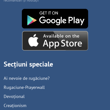
recomandări și noutăți!
Secțiuni speciale
Ai nevoie de rugăciune?
Rugaciune-Prayerwall
Devoțional
Creaționism