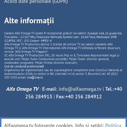
Acord date personale (GDPR)
Alte informații
Canalul Alfa Omega TV poate fi recepționat gratuit via satelit:
Eutelsat 16A, 16 grade Est,
Frecventa – 12.567 Mhz, Polarizare
Vertica
lă, Symbol rate - 16.667 ks/s, Modulație: DVB-
S2,8PSK, FEC - 3/5, Codare - MPEG-4
.
Alfa Omega TV Production deține 2 licențe de emisie TV pe satelit: canalele Alfa
Omega TV și Alfa Omega TV Internațional. Alfa Omega TV editeaza, la fiecare doua luni,
revista: "Alfa Omega TV Magazin".
SC Alfa Omega TV Production SRL, Str Aurel Pop nr. 8, Timisoara. Reprezentant legal și
asociat unic: Pețan Tudor. Conducerea societății: Pețan Tudor: director general,
coodonator programe; Pețan Mirela: director executiv;
Cod de conduită profesională
Organismul de reglementare sau de supraveghere competent este Consiliul National al
Audiovizualului (CNA), cu sediul in Bd. Libertatii nr.14, sector 5, Bucuresti, tel: 40 (0)21
305 5350, email:
cna@cna.ro
Alfa Omega TV
-
E-mail:
info@alfaomega.tv
|
Tel.:+40
256 284913
|
Fax:+40 256 284912
Alfaomega.tv folosește cookies. Info și setări:
Politica