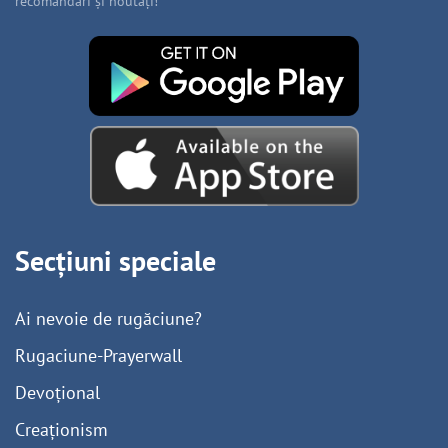
recomandări și noutăți!
Secțiuni speciale
Ai nevoie de rugăciune?
Rugaciune-Prayerwall
Devoțional
Creaționism