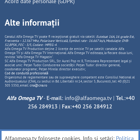
Acord date personale (GDPR)
Alte informații
Canalul Alfa Omega TV poate fi recepționat gratuit via satelit:
Eutelsat 16A, 16 grade Est,
Frecventa – 12.567 Mhz, Polarizare
Vertica
lă, Symbol rate - 16.667 ks/s, Modulație: DVB-
S2,8PSK, FEC - 3/5, Codare - MPEG-4
.
Alfa Omega TV Production deține 2 licențe de emisie TV pe satelit: canalele Alfa
Omega TV și Alfa Omega TV Internațional. Alfa Omega TV editeaza, la fiecare doua luni,
revista: "Alfa Omega TV Magazin".
SC Alfa Omega TV Production SRL, Str Aurel Pop nr. 8, Timisoara. Reprezentant legal și
asociat unic: Pețan Tudor. Conducerea societății: Pețan Tudor: director general,
coodonator programe; Pețan Mirela: director executiv;
Cod de conduită profesională
Organismul de reglementare sau de supraveghere competent este Consiliul National al
Audiovizualului (CNA), cu sediul in Bd. Libertatii nr.14, sector 5, Bucuresti, tel: 40 (0)21
305 5350, email:
cna@cna.ro
Alfa Omega TV
-
E-mail:
info@alfaomega.tv
|
Tel.:+40
256 284913
|
Fax:+40 256 284912
Alfaomega.tv folosește cookies. Info și setări:
Politica