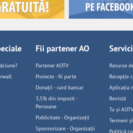
peciale
Fii partener AO
Servic
găciune?
Partener AOTV
Resurse d
rwall
Proiecte - fii parte
Recepție c
Donații - card bancar
Aplicația 
3,5% din impozit -
Revistă
Persoane
Tu și AOT
Publicitate - Organizații
Termeni și
Sponsorizare - Organizații
Politică co