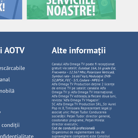
ii AOTV
Alte informații
Canalul Alfa Omega TV poate fi recepționat
escărcabile
gratuit via satelit:
Eutelsat 16A, 16 grade Est,
Frecventa – 12.567 Mhz, Polarizare
Vertica
lă,
Symbol rate - 16.667 ks/s, Modulație: DVB-
anal
S2,8PSK, FEC - 3/5, Codare - MPEG-4
.
Alfa Omega TV Production deține 2 licențe
de emisie TV pe satelit: canalele Alfa
mobilă
Omega TV și Alfa Omega TV Internațional.
Alfa Omega TV editeaza, la fiecare doua luni,
revista: "Alfa Omega TV Magazin".
SC Alfa Omega TV Production SRL, Str Aurel
Pop nr. 8, Timisoara. Reprezentant legal și
V
asociat unic: Pețan Tudor. Conducerea
societății: Pețan Tudor: director general,
coodonator programe; Pețan Mirela:
 condiții
director executiv;
Cod de conduită profesională
Organismul de reglementare sau de
nfidențialitate
supraveghere competent este Consiliul