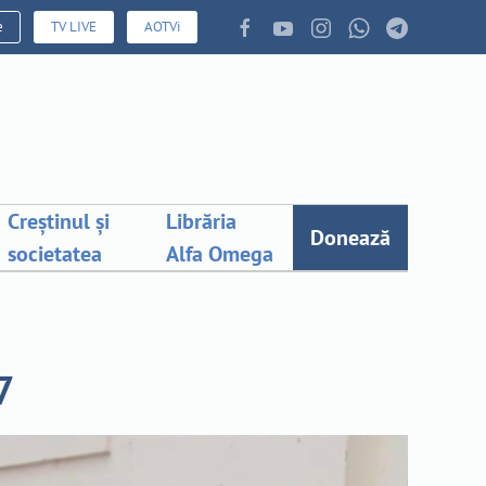
e
TV LIVE
AOTVi
Creștinul și
Librăria
Donează
societatea
Alfa Omega
7