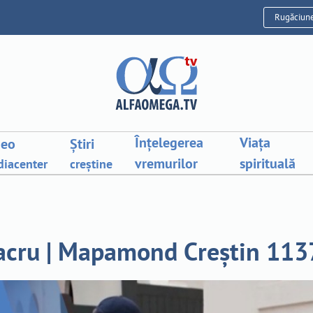
Rugăciun
Înțelegerea
Viața
deo
Știri
vremurilor
spirituală
iacenter
creștine
sacru | Mapamond Creștin 113