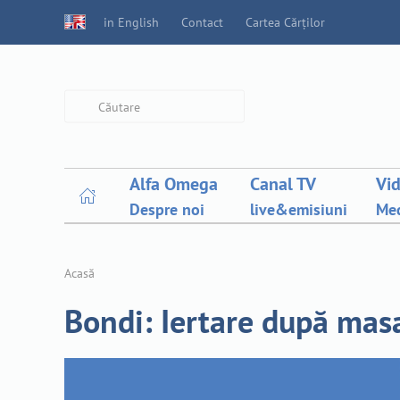
in English
Contact
Cartea Cărților
Type 2 or more characters for
results.
Alfa Omega
Canal TV
Vi
Despre noi
live&emisiuni
Med
Acasă
Bondi: Iertare după ma