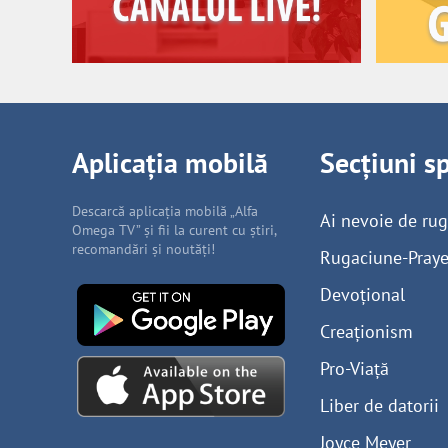
Aplicația mobilă
Secțiuni s
Descarcă aplicația mobilă „Alfa
Ai nevoie de ru
Omega TV” și fii la curent cu știri,
recomandări și noutăți!
Rugaciune-Praye
Devoțional
Creaționism
Pro-Viață
Liber de datorii
Joyce Meyer