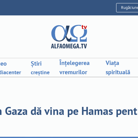
Rugăciun
Înțelegerea
Viața
deo
Știri
vremurilor
spirituală
iacenter
creștine
n Gaza dă vina pe Hamas pentr