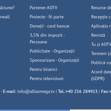
găciune?
Partener AOTV
Resurse d
rwall
Proiecte - fii parte
Recepție c
Donații - card bancar
Aplicația 
3,5% din impozit -
Revistă
Persoane
Tu și AOT
Publicitate - Organizații
Termeni și
Sponsorizare - Organizații
Politică co
Pentru biserici
Acord dat
Pentru televiziuni
(GDPR)
-
E-mail:
info@alfaomega.tv
|
Tel.:+40 256 284913
|
Fax: