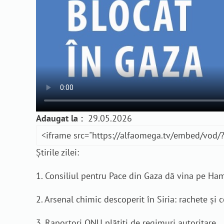
Adaugat la :
29.05.2026
Știrile zilei:
1. Consiliul pentru Pace din Gaza dă vina pe Ham
2. Arsenal chimic descoperit în Siria: rachete ș
3. Raportori ONU plătiți de regimuri autoritare