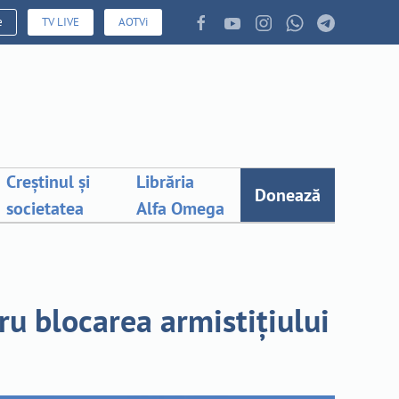
e
TV LIVE
AOTVi
Creștinul și
Librăria
Donează
societatea
Alfa Omega
u blocarea armistițiului