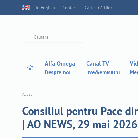
in English
Contact
Cartea Cărților
Type 2 or more characters for
results.
Alfa Omega
Canal TV
Vi
Despre noi
live&emisiuni
Med
Acasă
Consiliul pentru Pace di
| AO NEWS, 29 mai 2026