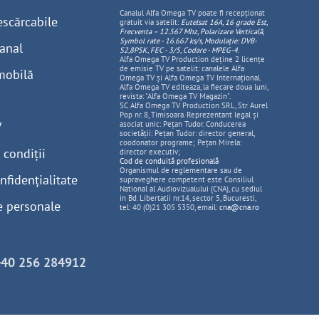
Canalul Alfa Omega TV poate fi recepționat
escărcabile
gratuit via satelit:
Eutelsat 16A, 16 grade Est,
Frecventa – 12.567 Mhz, Polarizare
Vertica
lă,
Symbol rate - 16.667 ks/s, Modulație: DVB-
anal
S2,8PSK, FEC - 3/5, Codare - MPEG-4
.
Alfa Omega TV Production deține 2 licențe
de emisie TV pe satelit: canalele Alfa
mobilă
Omega TV și Alfa Omega TV Internațional.
Alfa Omega TV editeaza, la fiecare doua luni,
revista: "Alfa Omega TV Magazin".
SC Alfa Omega TV Production SRL, Str Aurel
Pop nr. 8, Timisoara. Reprezentant legal și
V
asociat unic: Pețan Tudor. Conducerea
societății: Pețan Tudor: director general,
coodonator programe; Pețan Mirela:
 condiții
director executiv;
Cod de conduită profesională
Organismul de reglementare sau de
nfidențialitate
supraveghere competent este Consiliul
National al Audiovizualului (CNA), cu sediul
in Bd. Libertatii nr.14, sector 5, Bucuresti,
e personale
tel: 40 (0)21 305 5350, email:
cna@cna.ro
+40 256 284912