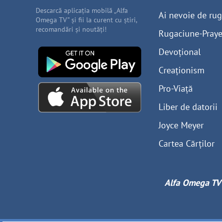
Descarcă aplicația mobilă „Alfa
Ai nevoie de ru
Omega TV” și fii la curent cu știri,
recomandări și noutăți!
Rugaciune-Praye
Devoțional
Creaționism
Pro-Viață
Liber de datorii
Joyce Meyer
Cartea Cărților
Alfa Omega TV