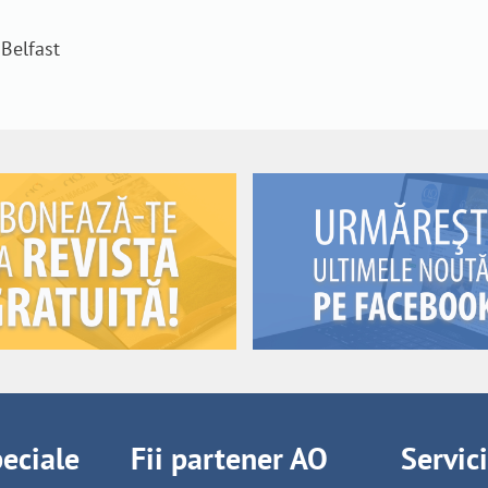
 Belfast
peciale
Fii partener AO
Servic