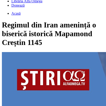
Librăria Alfa Omega
Donează
Acasă
Regimul din Iran amenință o
biserică istorică Mapamond
Creștin 1145