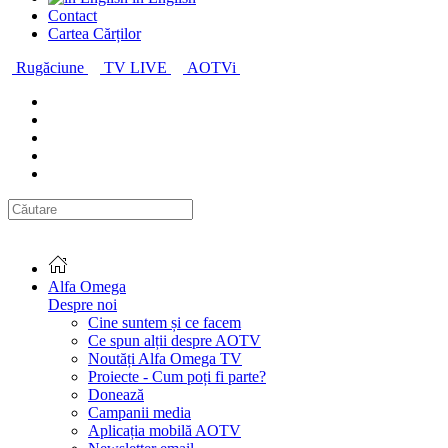
Contact
Cartea Cărților
Rugăciune
TV LIVE
AOTVi
Alfa Omega
Despre noi
Cine suntem și ce facem
Ce spun alții despre AOTV
Noutăți Alfa Omega TV
Proiecte - Cum poți fi parte?
Donează
Campanii media
Aplicația mobilă AOTV