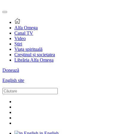
Alfa Omega
Canal TV
Video
Știri
Viața spirituală
Creștinul și societatea
Librăria Alfa Omega
Donează
English site
in English