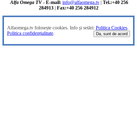
Alfa Omega TV
-
E-mail:
info@alfaomega.tv
|
Tel.:+40 256
284913
|
Fax:+40 256 284912
Alfaomega.tv folosește cookies. Info și setări:
Politica Cookies
.
Politica confidențialitate
.
Da, sunt de acord