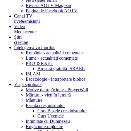
Newsletter email
Revista AOTV Magazin
Pagina de Facebook AOTV
Canal TV
live&emisiuni
Video
Mediacenter
Știri
creștine
Înțelegerea vremurilor
România - actualități comentate
Lume - actualități comentate
PRO-ISRAEL
Broșură gratuită ISRAEL
ISLAM
Escatologie - Interpretare biblică
Viața spirituală
Motive de rugăciune - PrayerWall
Mărturii - vieți în lumină
Mântuire
Esența creștinismului
Curs Bazele creștinismului
Curs Ucenicie
Intimitate cu Dumnezeu
Rugăciune-mijlocire