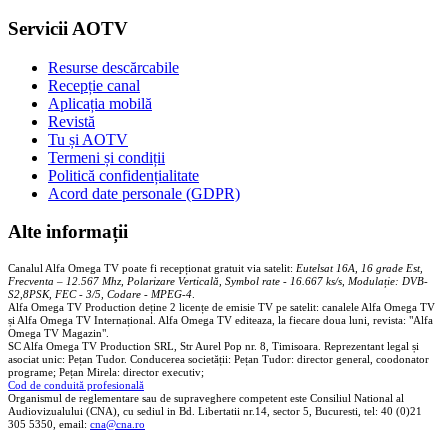
Servicii AOTV
Resurse descărcabile
Recepție canal
Aplicația mobilă
Revistă
Tu și AOTV
Termeni și condiții
Politică confidențialitate
Acord date personale (GDPR)
Alte informații
Canalul Alfa Omega TV poate fi recepționat gratuit via satelit:
Eutelsat 16A, 16 grade Est,
Frecventa – 12.567 Mhz, Polarizare
Vertica
lă, Symbol rate - 16.667 ks/s, Modulație: DVB-
S2,8PSK, FEC - 3/5, Codare - MPEG-4
.
Alfa Omega TV Production deține 2 licențe de emisie TV pe satelit: canalele Alfa Omega TV
și Alfa Omega TV Internațional. Alfa Omega TV editeaza, la fiecare doua luni, revista: "Alfa
Omega TV Magazin".
SC Alfa Omega TV Production SRL, Str Aurel Pop nr. 8, Timisoara. Reprezentant legal și
asociat unic: Pețan Tudor. Conducerea societății: Pețan Tudor: director general, coodonator
programe; Pețan Mirela: director executiv;
Cod de conduită profesională
Organismul de reglementare sau de supraveghere competent este Consiliul National al
Audiovizualului (CNA), cu sediul in Bd. Libertatii nr.14, sector 5, Bucuresti, tel: 40 (0)21
305 5350, email:
cna@cna.ro