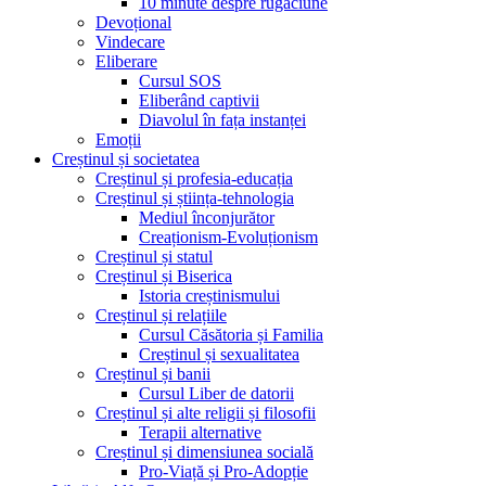
10 minute despre rugăciune
Devoțional
Vindecare
Eliberare
Cursul SOS
Eliberând captivii
Diavolul în fața instanței
Emoții
Creștinul și societatea
Creștinul și profesia-educația
Creștinul și știința-tehnologia
Mediul înconjurător
Creaționism-Evoluționism
Creștinul și statul
Creștinul și Biserica
Istoria creștinismului
Creștinul și relațiile
Cursul Căsătoria și Familia
Creștinul și sexualitatea
Creștinul și banii
Cursul Liber de datorii
Creștinul și alte religii și filosofii
Terapii alternative
Creștinul și dimensiunea socială
Pro-Viață și Pro-Adopție