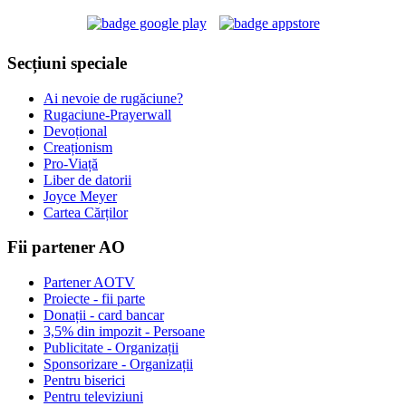
Secțiuni speciale
Ai nevoie de rugăciune?
Rugaciune-Prayerwall
Devoțional
Creaționism
Pro-Viață
Liber de datorii
Joyce Meyer
Cartea Cărților
Fii partener AO
Partener AOTV
Proiecte - fii parte
Donații - card bancar
3,5% din impozit - Persoane
Publicitate - Organizații
Sponsorizare - Organizații
Pentru biserici
Pentru televiziuni