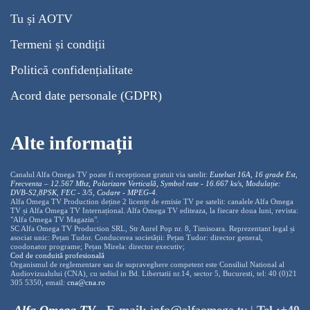
Tu și AOTV
Termeni și condiții
Politică confidențialitate
Acord date personale (GDPR)
Alte informații
Canalul Alfa Omega TV poate fi recepționat gratuit via satelit:
Eutelsat 16A, 16 grade Est,
Frecventa – 12.567 Mhz, Polarizare
Vertica
lă, Symbol rate - 16.667 ks/s, Modulație:
DVB-S2,8PSK, FEC - 3/5, Codare - MPEG-4
.
Alfa Omega TV Production deține 2 licențe de emisie TV pe satelit: canalele Alfa Omega
TV și Alfa Omega TV Internațional. Alfa Omega TV editeaza, la fiecare doua luni, revista:
"Alfa Omega TV Magazin".
SC Alfa Omega TV Production SRL, Str Aurel Pop nr. 8, Timisoara. Reprezentant legal și
asociat unic: Pețan Tudor. Conducerea societății: Pețan Tudor: director general,
coodonator programe; Pețan Mirela: director executiv;
Cod de conduită profesională
Organismul de reglementare sau de supraveghere competent este Consiliul National al
Audiovizualului (CNA), cu sediul in Bd. Libertatii nr.14, sector 5, Bucuresti, tel: 40 (0)21
305 5350, email:
cna@cna.ro