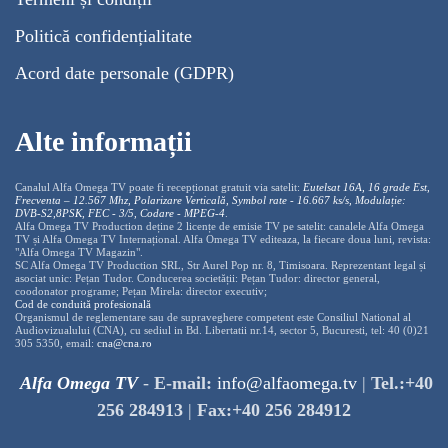
Politică confidențialitate
Acord date personale (GDPR)
Alte informații
Canalul Alfa Omega TV poate fi recepționat gratuit via satelit:
Eutelsat 16A, 16 grade Est,
Frecventa – 12.567 Mhz, Polarizare
Vertica
lă, Symbol rate - 16.667 ks/s, Modulație:
DVB-S2,8PSK, FEC - 3/5, Codare - MPEG-4
.
Alfa Omega TV Production deține 2 licențe de emisie TV pe satelit: canalele Alfa Omega
TV și Alfa Omega TV Internațional. Alfa Omega TV editeaza, la fiecare doua luni, revista:
"Alfa Omega TV Magazin".
SC Alfa Omega TV Production SRL, Str Aurel Pop nr. 8, Timisoara. Reprezentant legal și
asociat unic: Pețan Tudor. Conducerea societății: Pețan Tudor: director general,
coodonator programe; Pețan Mirela: director executiv;
Cod de conduită profesională
Organismul de reglementare sau de supraveghere competent este Consiliul National al
Audiovizualului (CNA), cu sediul in Bd. Libertatii nr.14, sector 5, Bucuresti, tel: 40 (0)21
305 5350, email:
cna@cna.ro
Alfa Omega TV
-
E-mail:
info@alfaomega.tv
|
Tel.:+40
256 284913
|
Fax:+40 256 284912