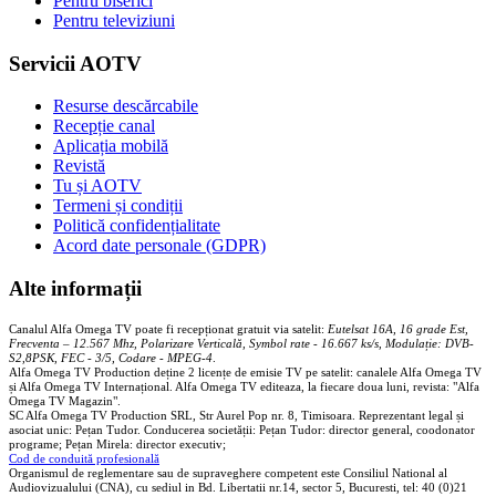
Pentru biserici
Pentru televiziuni
Servicii AOTV
Resurse descărcabile
Recepție canal
Aplicația mobilă
Revistă
Tu și AOTV
Termeni și condiții
Politică confidențialitate
Acord date personale (GDPR)
Alte informații
Canalul Alfa Omega TV poate fi recepționat gratuit via satelit:
Eutelsat 16A, 16 grade Est,
Frecventa – 12.567 Mhz, Polarizare
Vertica
lă, Symbol rate - 16.667 ks/s, Modulație: DVB-
S2,8PSK, FEC - 3/5, Codare - MPEG-4
.
Alfa Omega TV Production deține 2 licențe de emisie TV pe satelit: canalele Alfa Omega TV
și Alfa Omega TV Internațional. Alfa Omega TV editeaza, la fiecare doua luni, revista: "Alfa
Omega TV Magazin".
SC Alfa Omega TV Production SRL, Str Aurel Pop nr. 8, Timisoara. Reprezentant legal și
asociat unic: Pețan Tudor. Conducerea societății: Pețan Tudor: director general, coodonator
programe; Pețan Mirela: director executiv;
Cod de conduită profesională
Organismul de reglementare sau de supraveghere competent este Consiliul National al
Audiovizualului (CNA), cu sediul in Bd. Libertatii nr.14, sector 5, Bucuresti, tel: 40 (0)21