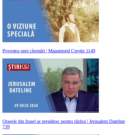
Povestea unei chemări | Mapamond Creștin 1149
Orașele din Israel se pregătesc pentru război | Jerusalem Dateline
739