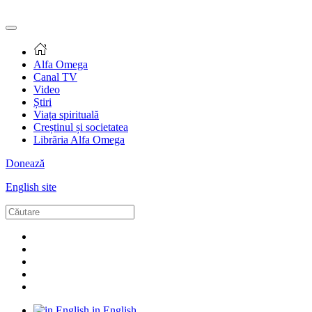
Alfa Omega
Canal TV
Video
Știri
Viața spirituală
Creștinul și societatea
Librăria Alfa Omega
Donează
English site
in English