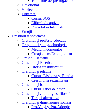
10 minute despre rugăciune
Devoțional
Vindecare
Eliberare
Cursul SOS
Eliberând captivii
Diavolul în fața instanței
Emoții
Creștinul și societatea
Creștinul și profesia-educația
Creștinul și știința-tehnologia
Mediul înconjurător
Creaționism-Evoluționism
Creștinul și statul
Creștinul și Biserica
Istoria creștinismului
Creștinul și relațiile
Cursul Căsătoria și Familia
Creștinul și sexualitatea
Creștinul și banii
Cursul Liber de datorii
Creștinul și alte religii și filosofii
Terapii alternative
Creștinul și dimensiunea socială
Pro-Viață și Pro-Adopție