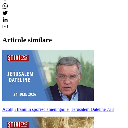
Articole similare
Acoliții Iranului sporesc amenințările | Jerusalem Dateline 738