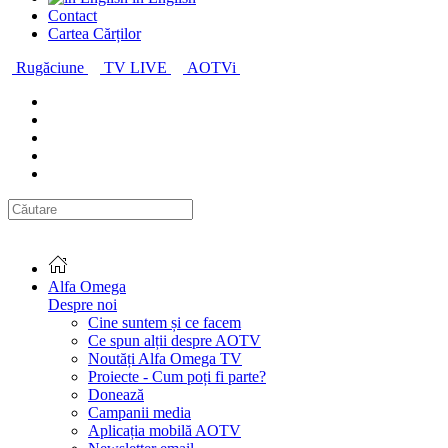
Contact
Cartea Cărților
Rugăciune
TV LIVE
AOTVi
Alfa Omega
Despre noi
Cine suntem și ce facem
Ce spun alții despre AOTV
Noutăți Alfa Omega TV
Proiecte - Cum poți fi parte?
Donează
Campanii media
Aplicația mobilă AOTV