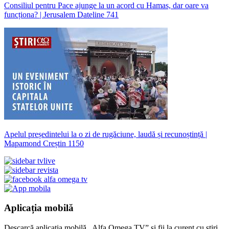
Consiliul pentru Pace ajunge la un acord cu Hamas, dar oare va
funcționa? | Jerusalem Dateline 741
Apelul președintelui la o zi de rugăciune, laudă și recunoștință |
Mapamond Creștin 1150
Aplicația mobilă
Descarcă aplicația mobilă „Alfa Omega TV” și fii la curent cu știri,