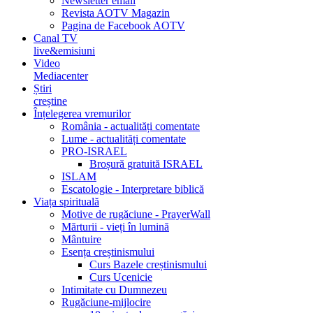
Newsletter email
Revista AOTV Magazin
Pagina de Facebook AOTV
Canal TV
live&emisiuni
Video
Mediacenter
Știri
creștine
Înțelegerea vremurilor
România - actualități comentate
Lume - actualități comentate
PRO-ISRAEL
Broșură gratuită ISRAEL
ISLAM
Escatologie - Interpretare biblică
Viața spirituală
Motive de rugăciune - PrayerWall
Mărturii - vieți în lumină
Mântuire
Esența creștinismului
Curs Bazele creștinismului
Curs Ucenicie
Intimitate cu Dumnezeu
Rugăciune-mijlocire