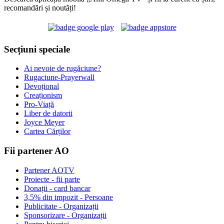
recomandări și noutăți!
Secțiuni speciale
Ai nevoie de rugăciune?
Rugaciune-Prayerwall
Devoțional
Creaționism
Pro-Viață
Liber de datorii
Joyce Meyer
Cartea Cărților
Fii partener AO
Partener AOTV
Proiecte - fii parte
Donații - card bancar
3,5% din impozit - Persoane
Publicitate - Organizații
Sponsorizare - Organizații