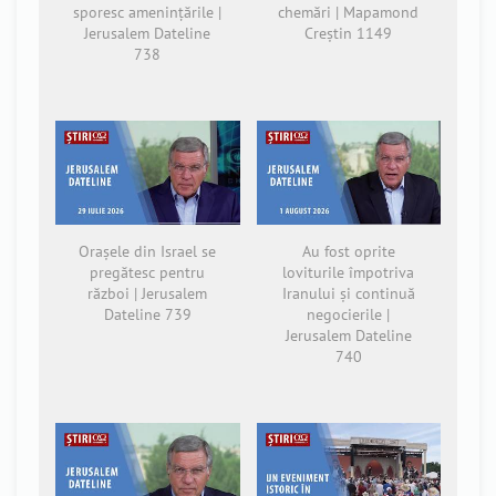
sporesc amenințările |
chemări | Mapamond
Jerusalem Dateline
Creștin 1149
738
Orașele din Israel se
Au fost oprite
pregătesc pentru
loviturile împotriva
război | Jerusalem
Iranului și continuă
Dateline 739
negocierile |
Jerusalem Dateline
740