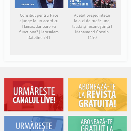
Consiliul pentru Pace
Apelul președintelui
ajunge la un acord cu
la o zi de rugăciune,
Hamas, dar oare va
laudă și recunoștință |
funcționa? | Jerusalem
Mapamond Creștin
Dateline 741
1150