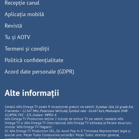
Recepție canal
Aplicația mobilă
Revistă
Tu și AOTV
Termeni și condiții
Politică confidențialitate
Acord date personale (GDPR)
Alte informații
Canalul Alfa Omega TV poate fi recepționat gratuit via satelit:
Eutelsat 16A, 16 grade Est,
Frecventa – 12.567 Mhz, Polarizare
Vertica
lă, Symbol rate - 16.667 ks/s, Modulație: DVB-
S2,8PSK, FEC - 3/5, Codare - MPEG-4
.
Alfa Omega TV Production deține 2 licențe de emisie TV pe satelit: canalele Alfa
Omega TV și Alfa Omega TV Internațional. Alfa Omega TV editeaza, la fiecare doua luni,
revista: "Alfa Omega TV Magazin".
SC Alfa Omega TV Production SRL, Str Aurel Pop nr. 8, Timisoara. Reprezentant legal și
asociat unic: Pețan Tudor. Conducerea societății: Pețan Tudor: director general,