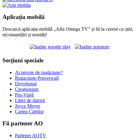
Aplicația mobilă
Descarcă aplicația mobilă „Alfa Omega TV” și fii la curent cu știri,
recomandări și noutăți!
Secțiuni speciale
Ai nevoie de rugăciune?
Rugaciune-Prayerwall
Devoțional
Creaționism
Pro-Viață
Liber de datorii
Joyce Meyer
Cartea Cărților
Fii partener AO
Partener AOTV