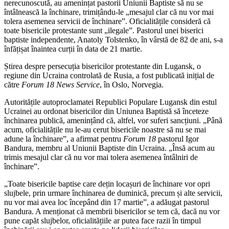
nerecunoscută, au amenințat pastorii Uniunii Baptiste să nu se
întâlnească la închinare, trimițându-le „mesajul clar că nu vor mai
tolera asemenea servicii de închinare”. Oficialitățile consideră că
toate bisericile protestante sunt „ilegale”. Pastorul unei biserici
baptiste independente, Anatoly Tolstenko, în vârstă de 82 de ani, s-a
înfățișat înaintea curții în data de 21 martie.
Știrea despre persecuția bisericilor protestante din Lugansk, o
regiune din Ucraina controlată de Rusia, a fost publicată inițial de
către
Forum 18 News Service
, în Oslo, Norvegia.
Autoritățile autoproclamatei Republici Populare Lugansk din estul
Ucrainei au ordonat bisericilor din Uniunea Baptistă să înceteze
închinarea publică, amenințând că, altfel, vor suferi sancțiuni. „Până
acum, oficialitățile nu le-au cerut bisericile noastre să nu se mai
adune la închinare”, a afirmat pentru
Forum 18
pastorul Igor
Bandura, membru al Uniunii Baptiste din Ucraina. „Însă acum au
trimis mesajul clar că nu vor mai tolera asemenea întâlniri de
închinare”.
„Toate bisericile baptise care dețin locașuri de închinare vor opri
slujbele, prin urmare închinarea de duminică, precum și alte servicii,
nu vor mai avea loc începând din 17 martie”, a adăugat pastorul
Bandura. A menționat că membrii bisericilor se tem că, dacă nu vor
pune capăt slujbelor, oficialitățiile ar putea face razii în timpul