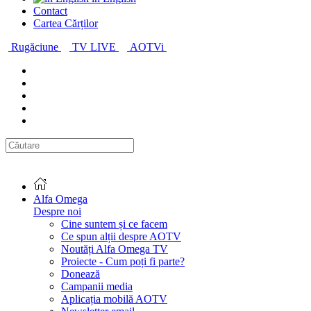
Contact
Cartea Cărților
Rugăciune
TV LIVE
AOTVi
Alfa Omega
Despre noi
Cine suntem și ce facem
Ce spun alții despre AOTV
Noutăți Alfa Omega TV
Proiecte - Cum poți fi parte?
Donează
Campanii media
Aplicația mobilă AOTV