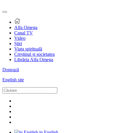
Alfa Omega
Canal TV
Video
Știri
Viața spirituală
Creștinul și societatea
Librăria Alfa Omega
Donează
English site
in English