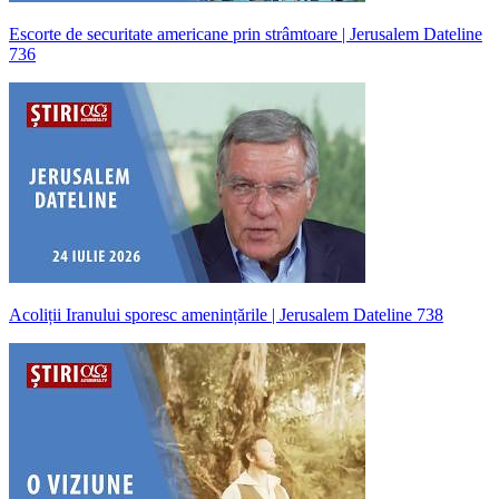
Escorte de securitate americane prin strâmtoare | Jerusalem Dateline
736
Acoliții Iranului sporesc amenințările | Jerusalem Dateline 738