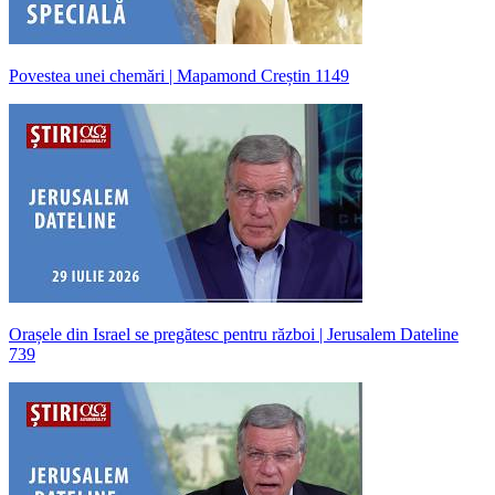
Povestea unei chemări | Mapamond Creștin 1149
Orașele din Israel se pregătesc pentru război | Jerusalem Dateline
739