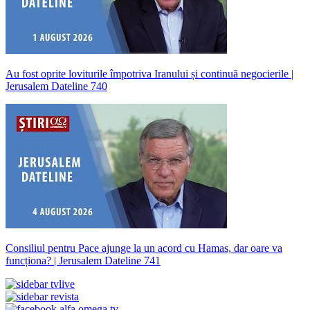
Au fost oprite loviturile împotriva Iranului și continuă negocierile |
Jerusalem Dateline 740
Consiliul pentru Pace ajunge la un acord cu Hamas, dar oare va
funcționa? | Jerusalem Dateline 741