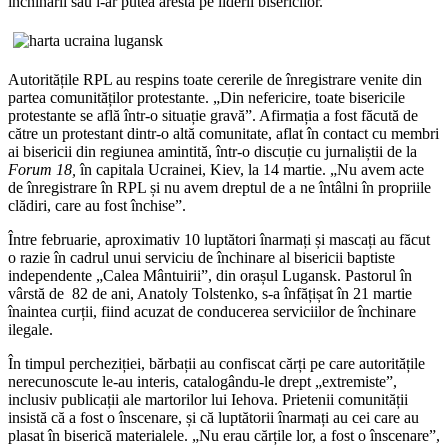
închinării sau i-ar putea aresta pe liderii bisericilor.
Autoritățile RPL au respins toate cererile de înregistrare venite din
partea comunităților protestante. „Din nefericire, toate bisericile
protestante se află într-o situație gravă”. Afirmația a fost făcută de
către un protestant dintr-o altă comunitate, aflat în contact cu membri
ai bisericii din regiunea amintită, într-o discuție cu jurnaliștii de la
Forum 18,
în capitala Ucrainei, Kiev, la 14 martie. „Nu avem acte
de înregistrare în RPL și nu avem dreptul de a ne întâlni în propriile
clădiri, care au fost închise”.
Între februarie, aproximativ 10 luptători înarmați și mascați au făcut
o razie în cadrul unui serviciu de închinare al bisericii baptiste
independente „Calea Mântuirii”, din orașul Lugansk. Pastorul în
vârstă de 82 de ani, Anatoly Tolstenko, s-a înfățișat în 21 martie
înaintea curții, fiind acuzat de conducerea serviciilor de închinare
ilegale.
În timpul percheziției, bărbații au confiscat cărți pe care autoritățile
nerecunoscute le-au interis, catalogându-le drept „extremiste”,
inclusiv publicații ale martorilor lui Iehova. Prietenii comunității
insistă că a fost o înscenare, și că luptătorii înarmați au cei care au
plasat în biserică materialele. „Nu erau cărțile lor, a fost o înscenare”,