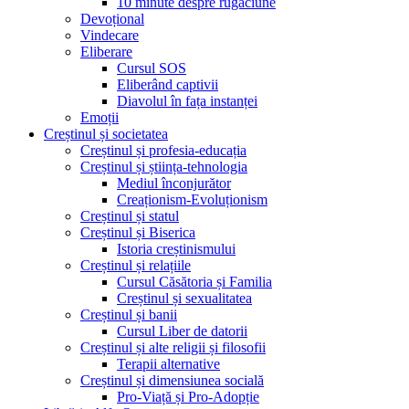
10 minute despre rugăciune
Devoțional
Vindecare
Eliberare
Cursul SOS
Eliberând captivii
Diavolul în fața instanței
Emoții
Creștinul și societatea
Creștinul și profesia-educația
Creștinul și știința-tehnologia
Mediul înconjurător
Creaționism-Evoluționism
Creștinul și statul
Creștinul și Biserica
Istoria creștinismului
Creștinul și relațiile
Cursul Căsătoria și Familia
Creștinul și sexualitatea
Creștinul și banii
Cursul Liber de datorii
Creștinul și alte religii și filosofii
Terapii alternative
Creștinul și dimensiunea socială
Pro-Viață și Pro-Adopție