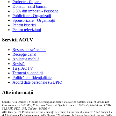
Proiecte - fii parte
Donații - card bancar
3,5% din impozit - Persoane
Publicitate - Organizații
Sponsorizare - Organizații
Pentru biserici
Pentru televiziuni
Servicii AOTV
Resurse descărcabile
Recepție canal
Aplicația mobilă
Revistă
Tu și AOTV
Termeni și condiții
Politică confidențialitate
Acord date personale (GDPR)
Alte informații
Canalul Alfa Omega TV poate fi recepționat gratuit via satelit:
Eutelsat 16A, 16 grade Est,
Frecventa – 12.567 Mhz, Polarizare
Vertica
lă, Symbol rate - 16.667 ks/s, Modulație: DVB-
S2,8PSK, FEC - 3/5, Codare - MPEG-4
.
Alfa Omega TV Production deține 2 licențe de emisie TV pe satelit: canalele Alfa Omega TV
și Alfa Omega TV Internațional. Alfa Omega TV editeaza, la fiecare doua luni, revista: "Alfa