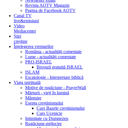
Newsletter email
Revista AOTV Magazin
Pagina de Facebook AOTV
Canal TV
live&emisiuni
Video
Mediacenter
Știri
creștine
Înțelegerea vremurilor
România - actualități comentate
Lume - actualități comentate
PRO-ISRAEL
Broșură gratuită ISRAEL
ISLAM
Escatologie - Interpretare biblică
Viața spirituală
Motive de rugăciune - PrayerWall
Mărturii - vieți în lumină
Mântuire
Esența creștinismului
Curs Bazele creștinismului
Curs Ucenicie
Intimitate cu Dumnezeu
Rugăciune-mijlocire