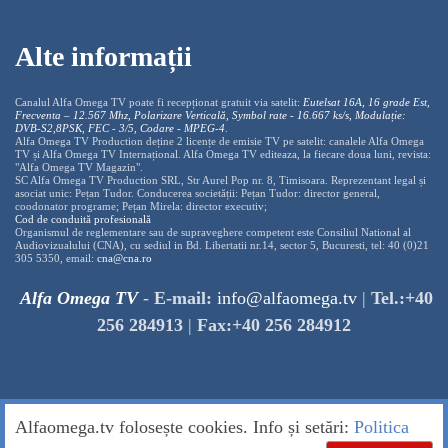
Alte informații
Canalul Alfa Omega TV poate fi recepționat gratuit via satelit:
Eutelsat 16A, 16 grade Est,
Frecventa – 12.567 Mhz, Polarizare
Vertica
lă, Symbol rate - 16.667 ks/s, Modulație:
DVB-S2,8PSK, FEC - 3/5, Codare - MPEG-4
.
Alfa Omega TV Production deține 2 licențe de emisie TV pe satelit: canalele Alfa Omega
TV și Alfa Omega TV Internațional. Alfa Omega TV editeaza, la fiecare doua luni, revista:
"Alfa Omega TV Magazin".
SC Alfa Omega TV Production SRL, Str Aurel Pop nr. 8, Timisoara. Reprezentant legal și
asociat unic: Pețan Tudor. Conducerea societății: Pețan Tudor: director general,
coodonator programe; Pețan Mirela: director executiv;
Cod de conduită profesională
Organismul de reglementare sau de supraveghere competent este Consiliul National al
Audiovizualului (CNA), cu sediul in Bd. Libertatii nr.14, sector 5, Bucuresti, tel: 40 (0)21
305 5350, email:
cna@cna.ro
Alfa Omega TV
-
E-mail:
info@alfaomega.tv
|
Tel.:+40
256 284913
|
Fax:+40 256 284912
Alfaomega.tv folosește cookies. Info și setări:
Politica