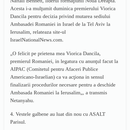
Naftali Bennett, liderul formaţiunii Noua Dreapta.
Acesta i-a mulţumit duminica premierului Viorica
Dancila pentru decizia privind mutarea sediului
Ambasadei Romaniei in Israel de la Tel Aviv la
Ierusalim, relateaza site-ul
IsraelNationalNews.com.
„O felicit pe prietena mea Viorica Dancila,
premierul Romaniei, in legatura cu anunţul facut la
AIPAC (Comitetul pentru Afaceri Publice
Americano-Israelian) ca va acţiona in sensul
finalizarii procedurilor necesare pentru a deschide
Ambasada Romaniei la Ierusalim„, a transmis
Netanyahu.
4. Vestele galbene au luat din nou cu ASALT
Parisul.