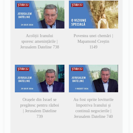
Acoliții Iranului
Povestea unei chemări |
sporesc amenințările |
Mapamond Creștin
Jerusalem Dateline 738
1149
Orașele din Israel se
Au fost oprite loviturile
pregătesc pentru război
împotriva Iranului și
| Jerusalem Dateline
continuă negocierile |
739
Jerusalem Dateline 740