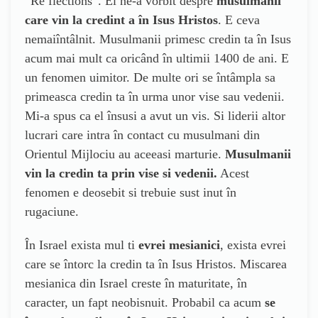
“Re flections”. El ne-a vorbit despre
musulmanii
care vin la credint a în Isus Hristos
. E ceva
nemaiîntâlnit. Musulmanii primesc credin ta în Isus
acum mai mult ca oricând în ultimii 1400 de ani. E
un fenomen uimitor. De multe ori se întâmpla sa
primeasca credin ta în urma unor vise sau vedenii.
Mi-a spus ca el însusi a avut un vis. Si liderii altor
lucrari care intra în contact cu musulmani din
Orientul Mijlociu au aceeasi marturie.
Musulmanii
vin la credin ta prin vise si vedenii.
Acest
fenomen e deosebit si trebuie sust inut în
rugaciune.
În Israel exista mul ti
evrei mesianici
, exista evrei
care se întorc la credin ta în Isus Hristos. Miscarea
mesianica din Israel creste în maturitate, în
caracter, un fapt neobisnuit. Probabil ca acum
se