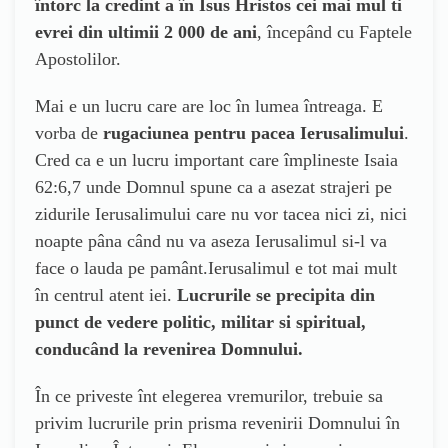
întorc la credint a în Isus Hristos cei mai mul ti
evrei din ultimii 2 000 de ani
, începând cu Faptele
Apostolilor.
Mai e un lucru care are loc în lumea întreaga. E
vorba de
rugaciunea pentru pacea Ierusalimului
.
Cred ca e un lucru important care împlineste Isaia
62:6,7 unde Domnul spune ca a asezat strajeri pe
zidurile Ierusalimului care nu vor tacea nici zi, nici
noapte pâna când nu va aseza Ierusalimul si-l va
face o lauda pe pamânt.Ierusalimul e tot mai mult
în centrul atent iei.
Lucrurile se precipita din
punct de vedere politic, militar si spiritual,
conducând la revenirea Domnului.
În ce priveste înt elegerea vremurilor, trebuie sa
privim lucrurile prin prisma revenirii Domnului în