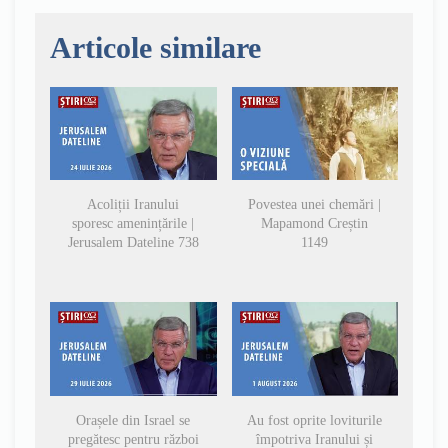
Articole similare
Acoliții Iranului
Povestea unei chemări |
sporesc amenințările |
Mapamond Creștin
Jerusalem Dateline 738
1149
Orașele din Israel se
Au fost oprite loviturile
pregătesc pentru război
împotriva Iranului și