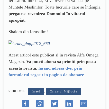
Ierusalim. Într-o zi, El va reveni si va pasi pe
Muntele Maslinilor. Toate lucrurile care se întâmpla
pregatesc revenirea Domnului în viitorul
apropiat
.
Shalom din Ierusalim!
Acest articol este publicat si in revista Alfa Omega
Magazin.
Va puteti abona sa primiti prin posta
aceasta revista,
lasand adresa dvs. prin
formularul regasit in pagina de abonare
.
SUBIECTE:
,
Israel
Orientul Mijlociu