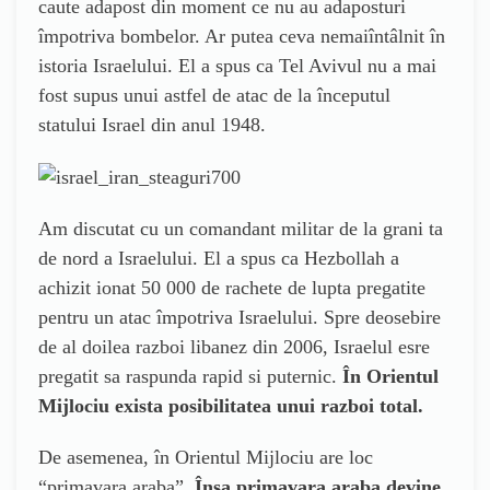
caute adapost din moment ce nu au adaposturi
împotriva bombelor. Ar putea ceva nemaiîntâlnit în
istoria Israelului. El a spus ca Tel Avivul nu a mai
fost supus unui astfel de atac de la începutul
statului Israel din anul 1948.
Am discutat cu un comandant militar de la grani ta
de nord a Israelului. El a spus ca Hezbollah a
achizit ionat 50 000 de rachete de lupta pregatite
pentru un atac împotriva Israelului. Spre deosebire
de al doilea razboi libanez din 2006, Israelul esre
pregatit sa raspunda rapid si puternic.
În Orientul
Mijlociu exista posibilitatea unui razboi total.
De asemenea, în Orientul Mijlociu are loc
“primavara araba”.
Însa primavara araba devine