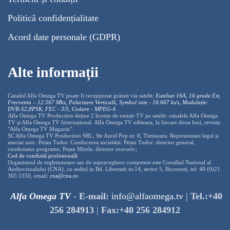
Politică confidențialitate
Acord date personale (GDPR)
Alte informații
Canalul Alfa Omega TV poate fi recepționat gratuit via satelit:
Eutelsat 16A, 16 grade Est,
Frecventa – 12.567 Mhz, Polarizare
Vertica
lă, Symbol rate - 16.667 ks/s, Modulație:
DVB-S2,8PSK, FEC - 3/5, Codare - MPEG-4
.
Alfa Omega TV Production deține 2 licențe de emisie TV pe satelit: canalele Alfa Omega
TV și Alfa Omega TV Internațional. Alfa Omega TV editeaza, la fiecare doua luni, revista:
"Alfa Omega TV Magazin".
SC Alfa Omega TV Production SRL, Str Aurel Pop nr. 8, Timisoara. Reprezentant legal și
asociat unic: Pețan Tudor. Conducerea societății: Pețan Tudor: director general,
coodonator programe; Pețan Mirela: director executiv;
Cod de conduită profesională
Organismul de reglementare sau de supraveghere competent este Consiliul National al
Audiovizualului (CNA), cu sediul in Bd. Libertatii nr.14, sector 5, Bucuresti, tel: 40 (0)21
305 5350, email:
cna@cna.ro
Alfa Omega TV
-
E-mail:
info@alfaomega.tv
|
Tel.:+40
256 284913
|
Fax:+40 256 284912