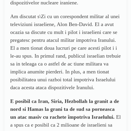
dispozitivelor nucleare iraniene.
Am discutat s\Zi cu un corespondent militar al unei
televiziuni israeliene, Alon Ben-David. El a avut
ocazia sa discute cu mult i pilot i israelieni care se
pregatesc pentru atacul militar impotriva Iranului.
El a men tionat doua lucruri pe care acesti pilot i i
le-au spus. In primul rand, publicul israelian trebuie
sa in teleaga ca o astfel de ac tiune militara va
implica anumite pierderi. In plus, a men tionat
posibilitatea unui razboi total impotriva Israelului
daca acesta ataca dispozitivele Iranului.
E posibil ca Iran, Siria, Hezbollah la granit a de
nord si Hamas la grani ta de sud sa porneasca
un atac masiv cu rachete împotriva Israelului.
El
a spus ca e posibil ca 2 milioane de israelieni sa