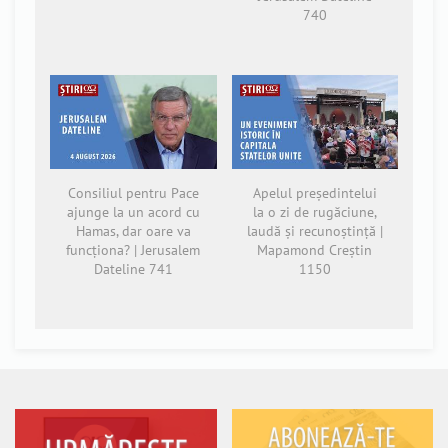
740
Consiliul pentru Pace
Apelul președintelui
ajunge la un acord cu
la o zi de rugăciune,
Hamas, dar oare va
laudă și recunoștință |
funcționa? | Jerusalem
Mapamond Creștin
Dateline 741
1150