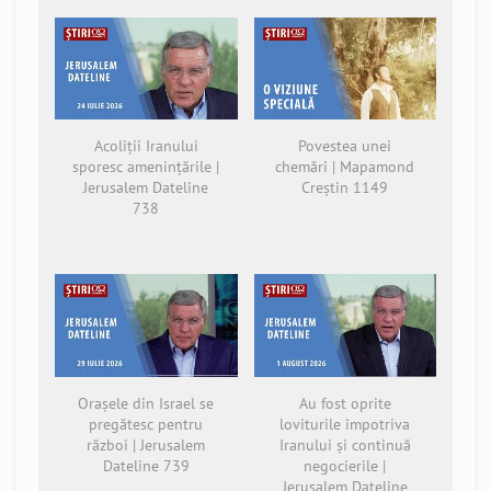
Acoliții Iranului
Povestea unei
sporesc amenințările |
chemări | Mapamond
Jerusalem Dateline
Creștin 1149
738
Orașele din Israel se
Au fost oprite
pregătesc pentru
loviturile împotriva
război | Jerusalem
Iranului și continuă
Dateline 739
negocierile |
Jerusalem Dateline