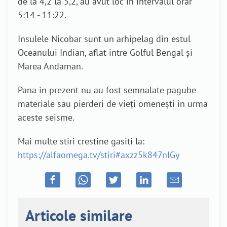
de la 4,2 la 5,2, au avut loc in intervalul orar
5:14 - 11:22.
Insulele Nicobar sunt un arhipelag din estul
Oceanului Indian, aflat intre Golful Bengal şi
Marea Andaman.
Pana in prezent nu au fost semnalate pagube
materiale sau pierderi de vieţi omeneşti in urma
aceste seisme.
Mai multe stiri crestine gasiti la:
https://alfaomega.tv/stiri#axzz5k847nlGy
Articole similare