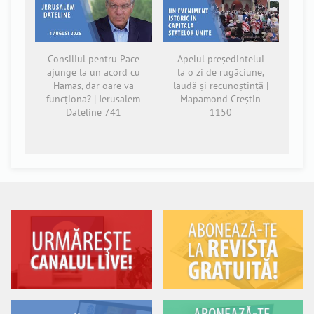
Consiliul pentru Pace
Apelul președintelui
ajunge la un acord cu
la o zi de rugăciune,
Hamas, dar oare va
laudă și recunoștință |
funcționa? | Jerusalem
Mapamond Creștin
Dateline 741
1150