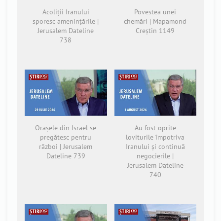
Acoliții Iranului
Povestea unei
sporesc amenințările |
chemări | Mapamond
Jerusalem Dateline
Creștin 1149
738
Orașele din Israel se
Au fost oprite
pregătesc pentru
loviturile împotriva
război | Jerusalem
Iranului și continuă
Dateline 739
negocierile |
Jerusalem Dateline
740