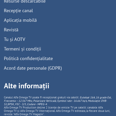
Resurse descărcabile
Recepție canal
Aplicația mobilă
Revistă
Tu și AOTV
Termeni și condiții
Politică confidențialitate
Acord date personale (GDPR)
Alte informații
Canalul Alfa Omega TV poate fi recepționat gratuit via satelit:
Eutelsat 16A, 16 grade Est,
Frecventa – 12.567 Mhz, Polarizare
Vertica
lă, Symbol rate - 16.667 ks/s, Modulație: DVB-
S2,8PSK, FEC - 3/5, Codare - MPEG-4
.
Alfa Omega TV Production deține 2 licențe de emisie TV pe satelit: canalele Alfa
Omega TV și Alfa Omega TV Internațional. Alfa Omega TV editeaza, la fiecare doua luni,
revista: "Alfa Omega TV Magazin".