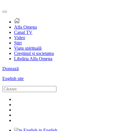
Alfa Omega
Canal TV
Video
Știri
Viața spirituală
Creștinul și societatea
Librăria Alfa Omega
Donează
English site
in English