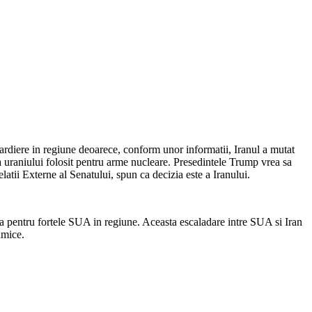
ardiere in regiune deoarece, conform unor informatii, Iranul a mutat
a uraniului folosit pentru arme nucleare. Presedintele Trump vrea sa
tii Externe al Senatului, spun ca decizia este a Iranului.
enta pentru fortele SUA in regiune. Aceasta escaladare intre SUA si Iran
amice.