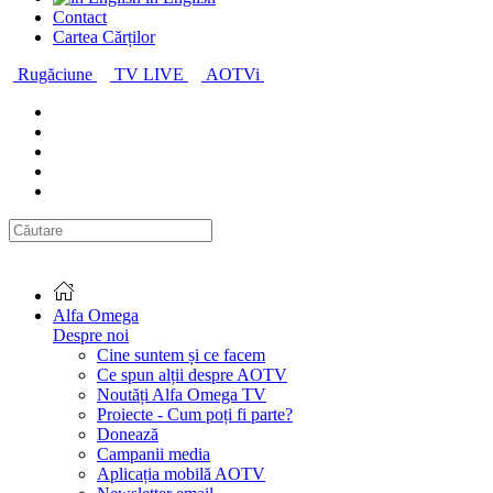
Contact
Cartea Cărților
Rugăciune
TV LIVE
AOTVi
Alfa Omega
Despre noi
Cine suntem și ce facem
Ce spun alții despre AOTV
Noutăți Alfa Omega TV
Proiecte - Cum poți fi parte?
Donează
Campanii media
Aplicația mobilă AOTV