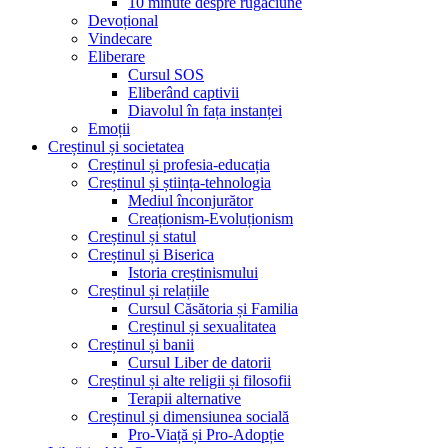
10 minute despre rugăciune
Devoțional
Vindecare
Eliberare
Cursul SOS
Eliberând captivii
Diavolul în fața instanței
Emoții
Creștinul și societatea
Creștinul și profesia-educația
Creștinul și știința-tehnologia
Mediul înconjurător
Creaționism-Evoluționism
Creștinul și statul
Creștinul și Biserica
Istoria creștinismului
Creștinul și relațiile
Cursul Căsătoria și Familia
Creștinul și sexualitatea
Creștinul și banii
Cursul Liber de datorii
Creștinul și alte religii și filosofii
Terapii alternative
Creștinul și dimensiunea socială
Pro-Viață și Pro-Adopție