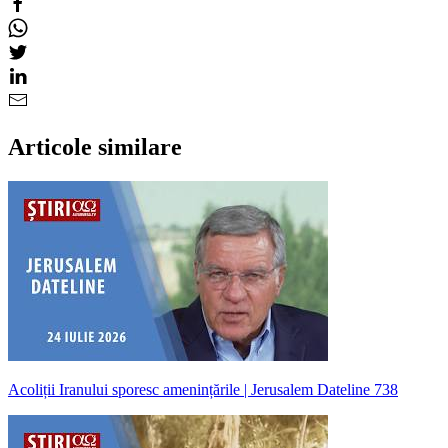
Articole similare
Acoliții Iranului sporesc amenințările | Jerusalem Dateline 738