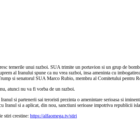
 cresc temerile unui razboi. SUA trimite un portavion si un grup de bomb
 suprem al Iranului spune ca nu vrea razboi, insa ameninta cu imbogatire
ul Trump si senatorul SUA Marco Rubio, membru al Comitetului pentru Rela
nu, atunci nu va fi vorba de un razboi.
 Iranul si partenerii sai teroristi prezinta o amenintare serioasa si imin
u Iranul si a aplicat, din nou, sanctiuni serioase impotriva republicii isl
 stiri crestine:
https://alfaomega.tv/stiri