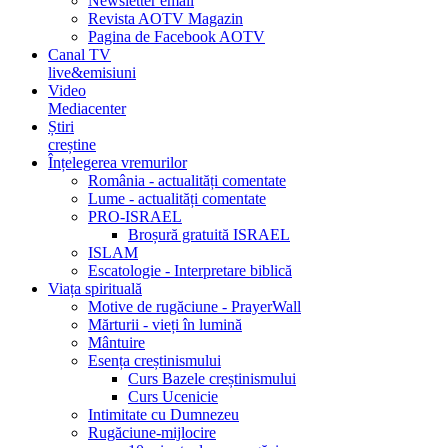
Newsletter email
Revista AOTV Magazin
Pagina de Facebook AOTV
Canal TV
live&emisiuni
Video
Mediacenter
Știri
creștine
Înțelegerea vremurilor
România - actualități comentate
Lume - actualități comentate
PRO-ISRAEL
Broșură gratuită ISRAEL
ISLAM
Escatologie - Interpretare biblică
Viața spirituală
Motive de rugăciune - PrayerWall
Mărturii - vieți în lumină
Mântuire
Esența creștinismului
Curs Bazele creștinismului
Curs Ucenicie
Intimitate cu Dumnezeu
Rugăciune-mijlocire