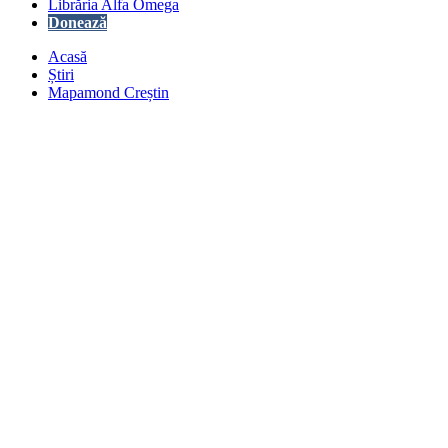
Librăria Alfa Omega
Donează
Acasă
Știri
Mapamond Creștin