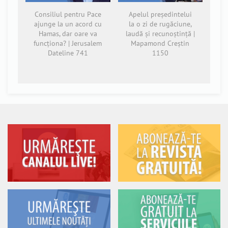
Consiliul pentru Pace
Apelul președintelui
ajunge la un acord cu
la o zi de rugăciune,
Hamas, dar oare va
laudă și recunoștință |
funcționa? | Jerusalem
Mapamond Creștin
Dateline 741
1150