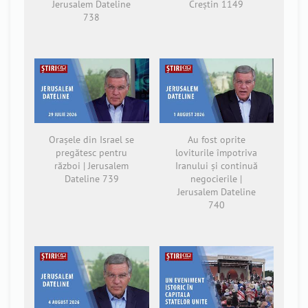
Jerusalem Dateline
Creștin 1149
738
Orașele din Israel se
Au fost oprite
pregătesc pentru
loviturile împotriva
război | Jerusalem
Iranului și continuă
Dateline 739
negocierile |
Jerusalem Dateline
740