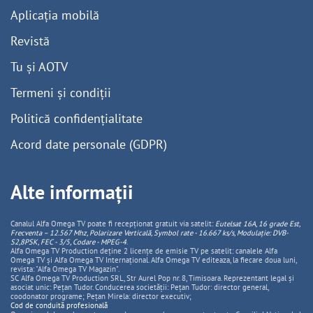
Aplicația mobilă
Revistă
Tu și AOTV
Termeni și condiții
Politică confidențialitate
Acord date personale (GDPR)
Alte informații
Canalul Alfa Omega TV poate fi recepționat gratuit via satelit:
Eutelsat 16A, 16 grade Est,
Frecventa – 12.567 Mhz, Polarizare
Vertica
lă, Symbol rate - 16.667 ks/s, Modulație: DVB-
S2,8PSK, FEC - 3/5, Codare - MPEG-4
.
Alfa Omega TV Production deține 2 licențe de emisie TV pe satelit: canalele Alfa
Omega TV și Alfa Omega TV Internațional. Alfa Omega TV editeaza, la fiecare doua luni,
revista: "Alfa Omega TV Magazin".
SC Alfa Omega TV Production SRL, Str Aurel Pop nr. 8, Timisoara. Reprezentant legal și
asociat unic: Pețan Tudor. Conducerea societății: Pețan Tudor: director general,
coodonator programe; Pețan Mirela: director executiv;
Cod de conduită profesională