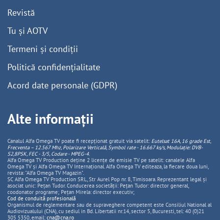
Revistă
Tu și AOTV
Termeni și condiții
Politică confidențialitate
Acord date personale (GDPR)
Alte informații
Canalul Alfa Omega TV poate fi recepționat gratuit via satelit:
Eutelsat 16A, 16 grade Est,
Frecventa – 12.567 Mhz, Polarizare
Vertica
lă, Symbol rate - 16.667 ks/s, Modulație: DVB-
S2,8PSK, FEC - 3/5, Codare - MPEG-4
.
Alfa Omega TV Production deține 2 licențe de emisie TV pe satelit: canalele Alfa
Omega TV și Alfa Omega TV Internațional. Alfa Omega TV editeaza, la fiecare doua luni,
revista: "Alfa Omega TV Magazin".
SC Alfa Omega TV Production SRL, Str Aurel Pop nr. 8, Timisoara. Reprezentant legal și
asociat unic: Pețan Tudor. Conducerea societății: Pețan Tudor: director general,
coodonator programe; Pețan Mirela: director executiv;
Cod de conduită profesională
Organismul de reglementare sau de supraveghere competent este Consiliul National al
Audiovizualului (CNA), cu sediul in Bd. Libertatii nr.14, sector 5, Bucuresti, tel: 40 (0)21
305 5350, email:
cna@cna.ro