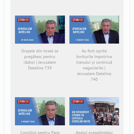
Orașele din Israel se
Au fost oprite
pregătesc pentru
loviturile împotriva
război | Jerusalem
Iranului și continuă
Dateline 739
negocierile |
Jerusalem Dateline
740
Consiliul pentru Pace
Apelul președintelui