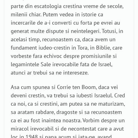
parte din escatologia crestina vreme de secole,
milenii chiar. Putem vedea in istorie ca
incercarile de a-i converti cu forta pe evrei au
generat multe dispute si neintelegeri. Totusi, in
acelasi timp, recunoastem ca, daca avem un
fundament iudeo-crestin in Tora, in Biblie, care
vorbeste fara echivoc despre promisiunile si
legamintele Sale irevocabile fata de Israel,
atunci ar trebui sa ne intereseze.
Asa cum spunea si Corrie ten Boom, daca vei
deveni crestin, va trebui sa iubesti Israelul. Cred
ca noi, ca si crestini, am putea sa ne maturizam,
sa aratam rabdare, dragoste si sa recunoastem
ca ei au fost inaintea noastra. Vorbim despre un
miracol irevocabil si de necontestat care a avut
loc in 1948 si pana acum si iata-ne, avand