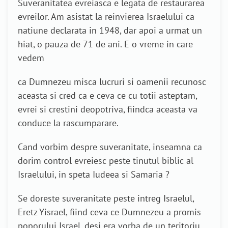
Suveranitatea evreiasca e legata de restaurarea
evreilor. Am asistat la reinvierea Israelului ca
natiune declarata in 1948, dar apoi a urmat un
hiat, o pauza de 71 de ani. E o vreme in care
vedem
ca Dumnezeu misca lucruri si oamenii recunosc
aceasta si cred ca e ceva ce cu totii asteptam,
evrei si crestini deopotriva, fiindca aceasta va
conduce la rascumparare.
Cand vorbim despre suveranitate, inseamna ca
dorim control evreiesc peste tinutul biblic al
Israelului, in speta Iudeea si Samaria ?
Se doreste suveranitate peste intreg Israelul,
Eretz Yisrael, fiind ceva ce Dumnezeu a promis
poporului Israel, desi era vorba de un teritoriu