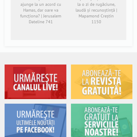
ajunge la un acord cu
la o zi de rugăciune,
Hamas, dar oare va
laudă și recunoștință |
funcționa? | Jerusalem
Mapamond Creștin
Dateline 741
1150