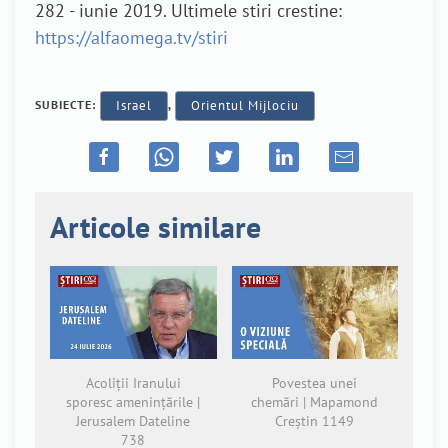
282 - iunie 2019. Ultimele stiri crestine:
https://alfaomega.tv/stiri
SUBIECTE:
Israel
,
Orientul Mijlociu
Articole similare
Acoliții Iranului
Povestea unei
sporesc amenințările |
chemări | Mapamond
Jerusalem Dateline
Creștin 1149
738