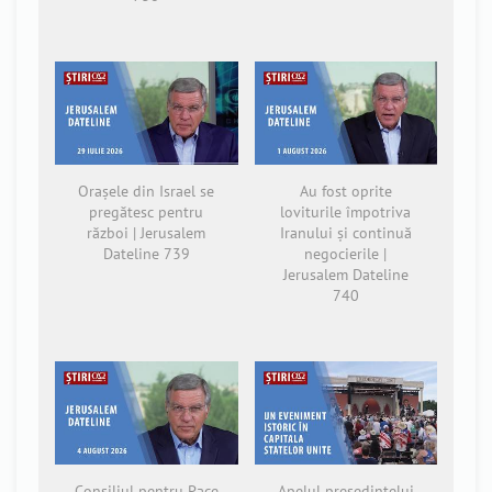
Orașele din Israel se
Au fost oprite
pregătesc pentru
loviturile împotriva
război | Jerusalem
Iranului și continuă
Dateline 739
negocierile |
Jerusalem Dateline
740
Consiliul pentru Pace
Apelul președintelui