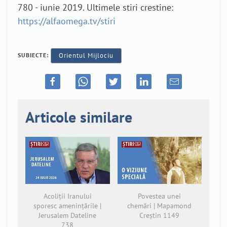
780 - iunie 2019. Ultimele stiri crestine:
https://alfaomega.tv/stiri
SUBIECTE:
Orientul Mijlociu
Articole similare
Acoliții Iranului
Povestea unei
sporesc amenințările |
chemări | Mapamond
Jerusalem Dateline
Creștin 1149
738