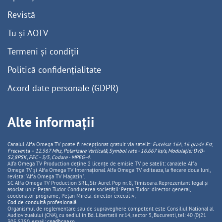
Revistă
Tu și AOTV
Termeni și condiții
Politică confidențialitate
Acord date personale (GDPR)
Alte informații
Canalul Alfa Omega TV poate fi recepționat gratuit via satelit:
Eutelsat 16A, 16 grade Est,
Frecventa – 12.567 Mhz, Polarizare
Vertica
lă, Symbol rate - 16.667 ks/s, Modulație: DVB-
S2,8PSK, FEC - 3/5, Codare - MPEG-4
.
Alfa Omega TV Production deține 2 licențe de emisie TV pe satelit: canalele Alfa
Omega TV și Alfa Omega TV Internațional. Alfa Omega TV editeaza, la fiecare doua luni,
revista: "Alfa Omega TV Magazin".
SC Alfa Omega TV Production SRL, Str Aurel Pop nr. 8, Timisoara. Reprezentant legal și
asociat unic: Pețan Tudor. Conducerea societății: Pețan Tudor: director general,
coodonator programe; Pețan Mirela: director executiv;
Cod de conduită profesională
Organismul de reglementare sau de supraveghere competent este Consiliul National al
Audiovizualului (CNA), cu sediul in Bd. Libertatii nr.14, sector 5, Bucuresti, tel: 40 (0)21
305 5350, email:
cna@cna.ro