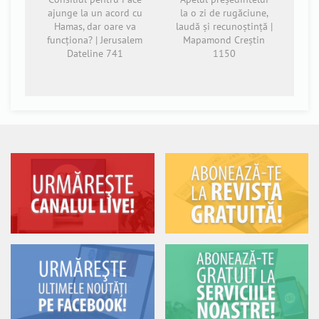
ajunge la un acord cu
la o zi de rugăciune,
Hamas, dar oare va
laudă și recunoștință |
funcționa? | Jerusalem
Mapamond Creștin
Dateline 741
1150