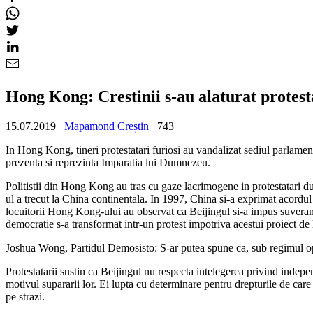
Hong Kong: Crestinii s-au alaturat protest
15.07.2019
Mapamond Creștin
743
In Hong Kong, tineri protestatari furiosi au vandalizat sediul parlamen
prezenta si reprezinta Imparatia lui Dumnezeu.
Politistii din Hong Kong au tras cu gaze lacrimogene in protestatari du
ul a trecut la China continentala. In 1997, China si-a exprimat acordul
locuitorii Hong Kong-ului au observat ca Beijingul si-a impus suverani
democratie s-a transformat intr-un protest impotriva acestui proiect de
Joshua Wong, Partidul Demosisto: S-ar putea spune ca, sub regimul opre
Protestatarii sustin ca Beijingul nu respecta intelegerea privind indep
motivul supararii lor. Ei lupta cu determinare pentru drepturile de care 
pe strazi.