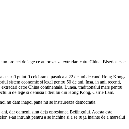
e un proiect de lege ce autorizeaza extradari catre China. Biserica este
c a ce ar fi putut fi celebrarea pasnica a 22 de ani de cand Hong Kong-
iul sistem economic si legal pentru 50 de ani. Insa, in anii recenti,
extradari catre China continentala. Lunea, traditionalul mars pentru
oiectului de lege si demisia liderului din Hong Kong, Carrie Lam.
r noi nu dam inapoi pana nu se instaureaza democratia.
e ani, dar oamenii simt deja opresiunea Beijingului. Acesta este
lor, s-au intrunit pentru a se inchina si a se ruga inainte de a marsalui