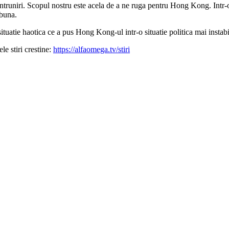
truniri. Scopul nostru este acela de a ne ruga pentru Hong Kong. Intr-o zi
 buna.
tuatie haotica ce a pus Hong Kong-ul intr-o situatie politica mai instabi
e stiri crestine:
https://alfaomega.tv/stiri