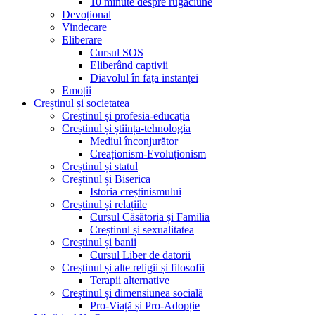
10 minute despre rugăciune
Devoțional
Vindecare
Eliberare
Cursul SOS
Eliberând captivii
Diavolul în fața instanței
Emoții
Creștinul și societatea
Creștinul și profesia-educația
Creștinul și știința-tehnologia
Mediul înconjurător
Creaționism-Evoluționism
Creștinul și statul
Creștinul și Biserica
Istoria creștinismului
Creștinul și relațiile
Cursul Căsătoria și Familia
Creștinul și sexualitatea
Creștinul și banii
Cursul Liber de datorii
Creștinul și alte religii și filosofii
Terapii alternative
Creștinul și dimensiunea socială
Pro-Viață și Pro-Adopție