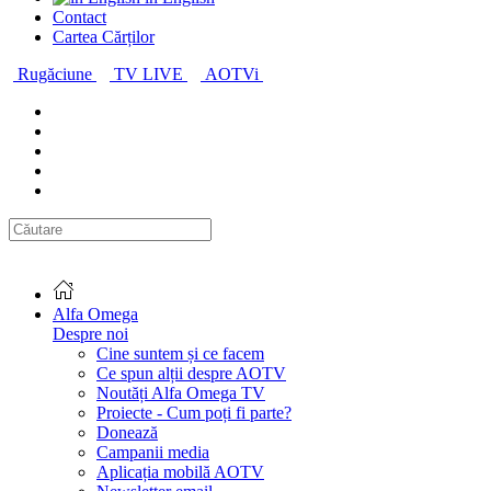
Contact
Cartea Cărților
Rugăciune
TV LIVE
AOTVi
Alfa Omega
Despre noi
Cine suntem și ce facem
Ce spun alții despre AOTV
Noutăți Alfa Omega TV
Proiecte - Cum poți fi parte?
Donează
Campanii media
Aplicația mobilă AOTV