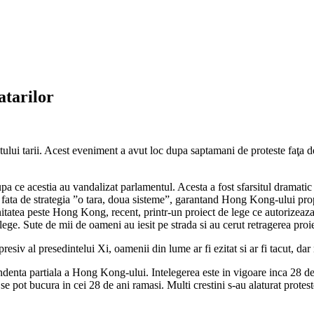
atarilor
tului tarii. Acest eveniment a avut loc dupa saptamani de proteste faţa d
pa ce acestia au vandalizat parlamentul. Acesta a fost sfarsitul dramati
 fata de strategia ”o tara, doua sisteme”, garantand Hong Kong-ului propr
tatea peste Hong Kong, recent, printr-un proiect de lege ce autorizeaza 
 lege. Sute de mii de oameni au iesit pe strada si au cerut retragerea pr
siv al presedintelui Xi, oamenii din lume ar fi ezitat si ar fi tacut, da
endenta partiala a Hong Kong-ului. Intelegerea este in vigoare inca 28 d
se pot bucura in cei 28 de ani ramasi. Multi crestini s-au alaturat proteste