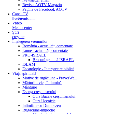
Newsletter email
Revista AOTV Magazin
Pagina de Facebook AOTV
Canal TV
live&emisiuni
Video
Mediacenter
Știri
creștine
Înțelegerea vremurilor
România - actualități comentate
Lume - actualități comentate
PRO-ISRAEL
Broșură gratuită ISRAEL
ISLAM
Escatologie - Interpretare biblică
Viața spirituală
Motive de rugăciune - PrayerWall
Mărturii - vieți în lumină
Mântuire
Esența creștinismului
Curs Bazele creștinismului
Curs Ucenicie
Intimitate cu Dumnezeu
Rugăciune-mijlocire