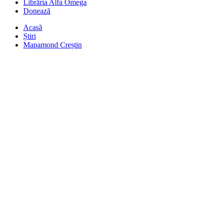
Librăria Alfa Omega
Donează
Acasă
Știri
Mapamond Creștin