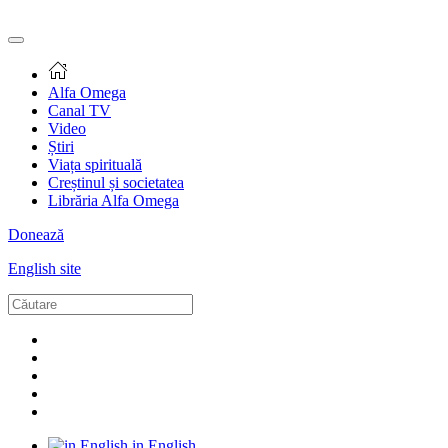
Alfa Omega
Canal TV
Video
Știri
Viața spirituală
Creștinul și societatea
Librăria Alfa Omega
Donează
English site
in English