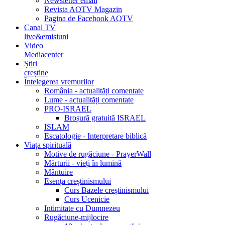
Newsletter email
Revista AOTV Magazin
Pagina de Facebook AOTV
Canal TV
live&emisiuni
Video
Mediacenter
Știri
creștine
Înțelegerea vremurilor
România - actualități comentate
Lume - actualități comentate
PRO-ISRAEL
Broșură gratuită ISRAEL
ISLAM
Escatologie - Interpretare biblică
Viața spirituală
Motive de rugăciune - PrayerWall
Mărturii - vieți în lumină
Mântuire
Esența creștinismului
Curs Bazele creștinismului
Curs Ucenicie
Intimitate cu Dumnezeu
Rugăciune-mijlocire