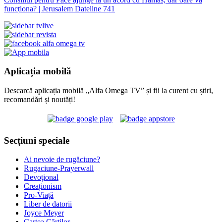
funcționa? | Jerusalem Dateline 741
Aplicația mobilă
Descarcă aplicația mobilă „Alfa Omega TV” și fii la curent cu știri,
recomandări și noutăți!
Secțiuni speciale
Ai nevoie de rugăciune?
Rugaciune-Prayerwall
Devoțional
Creaționism
Pro-Viață
Liber de datorii
Joyce Meyer
Cartea Cărților