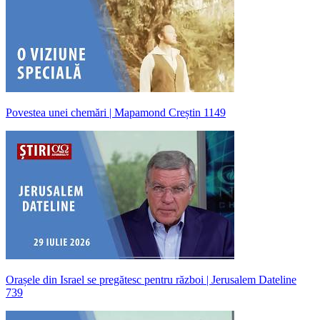
Povestea unei chemări | Mapamond Creștin 1149
Orașele din Israel se pregătesc pentru război | Jerusalem Dateline
739