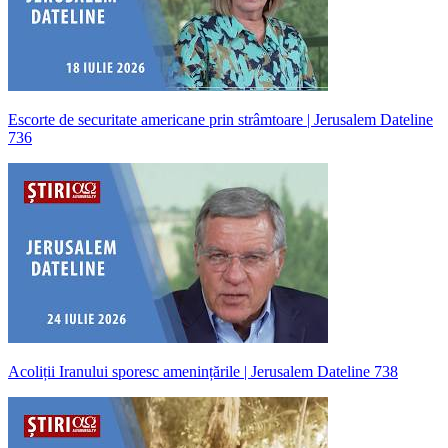
Escorte de securitate americane prin strâmtoare | Jerusalem Dateline
736
Acoliții Iranului sporesc amenințările | Jerusalem Dateline 738