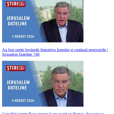
Au fost oprite loviturile împotriva Iranului și continuă negocierile |
Jerusalem Dateline 740
Consiliul pentru Pace ajunge la un acord cu Hamas, dar oare va