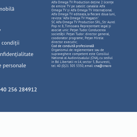
Alfa Omega TV Production deține 2 licențe
de emisie TV pe satelit: canalele Alfa
mobilă
Omega TV și Alfa Omega TV Internațional.
Alfa Omega TV editeaza, la fiecare doua luni,
revista: "Alfa Omega TV Magazin".
SC Alfa Omega TV Production SRL, Str Aurel
Pop nr. 8, Timisoara. Reprezentant legal și
V
asociat unic: Pețan Tudor. Conducerea
societății: Pețan Tudor: director general,
coodonator programe; Pețan Mirela:
 condiții
director executiv;
Cod de conduită profesională
Organismul de reglementare sau de
nfidențialitate
supraveghere competent este Consiliul
National al Audiovizualului (CNA), cu sediul
in Bd. Libertatii nr.14, sector 5, Bucuresti,
e personale
tel: 40 (0)21 305 5350, email:
cna@cna.ro
+40 256 284912