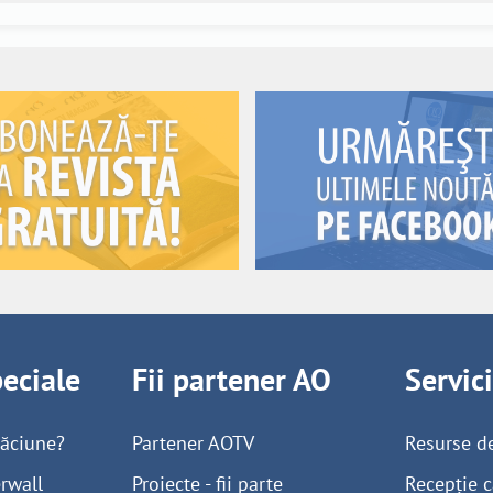
peciale
Fii partener AO
Servic
găciune?
Partener AOTV
Resurse d
rwall
Proiecte - fii parte
Recepție c