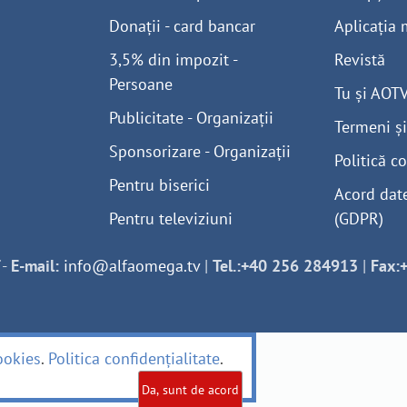
Donații - card bancar
Aplicația 
3,5% din impozit -
Revistă
Persoane
Tu și AOT
Publicitate - Organizații
Termeni și
Sponsorizare - Organizații
Politică co
Pentru biserici
Acord dat
Pentru televiziuni
(GDPR)
-
E-mail:
info@alfaomega.tv
|
Tel.:+40 256 284913
|
Fax:
ookies
.
Politica confidențialitate
.
Da, sunt de acord