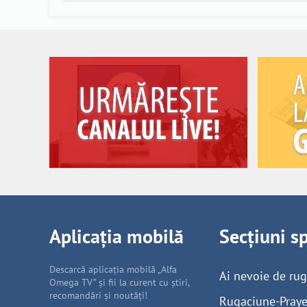
Aplicația mobilă
Secțiuni s
Descarcă aplicația mobilă „Alfa
Ai nevoie de ru
Omega TV” și fii la curent cu știri,
recomandări și noutăți!
Rugaciune-Praye