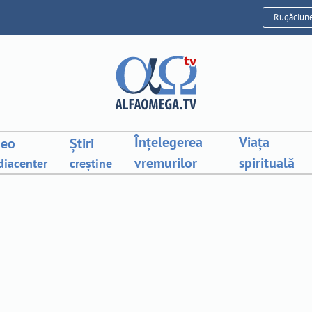
Rugăciun
Înțelegerea
Viața
deo
Știri
vremurilor
spirituală
iacenter
creștine