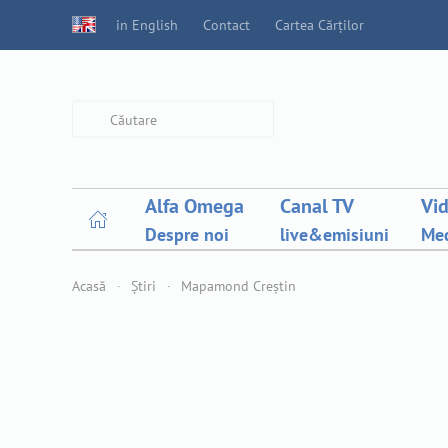
in English
Contact
Cartea Cărților
Type 2 or more characters for
results.
Alfa Omega
Canal TV
Vi
Despre noi
live&emisiuni
Med
Acasă
Știri
Mapamond Creștin