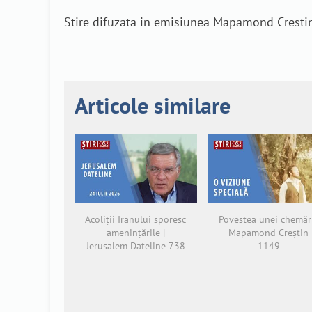
Stire difuzata in emisiunea Mapamond Crestin 7
Articole similare
Acoliții Iranului sporesc
Povestea unei chemări
amenințările |
Mapamond Creștin
Jerusalem Dateline 738
1149