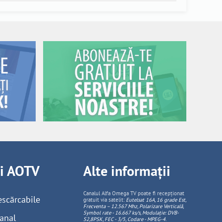
ii AOTV
Alte informații
Canalul Alfa Omega TV poate fi recepționat
escărcabile
gratuit via satelit:
Eutelsat 16A, 16 grade Est,
Frecventa – 12.567 Mhz, Polarizare
Vertica
lă,
Symbol rate - 16.667 ks/s, Modulație: DVB-
anal
S2,8PSK, FEC - 3/5, Codare - MPEG-4
.