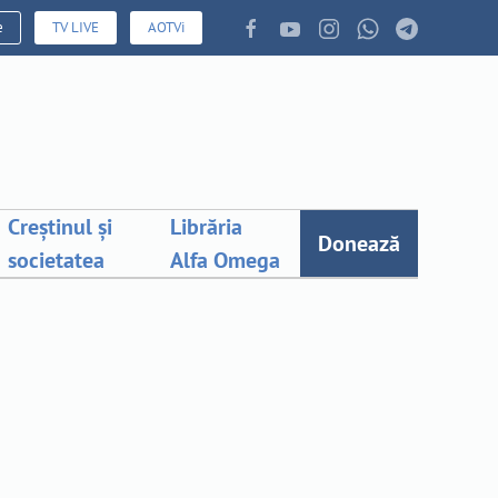
e
TV LIVE
AOTVi
Creștinul și
Librăria
Donează
societatea
Alfa Omega