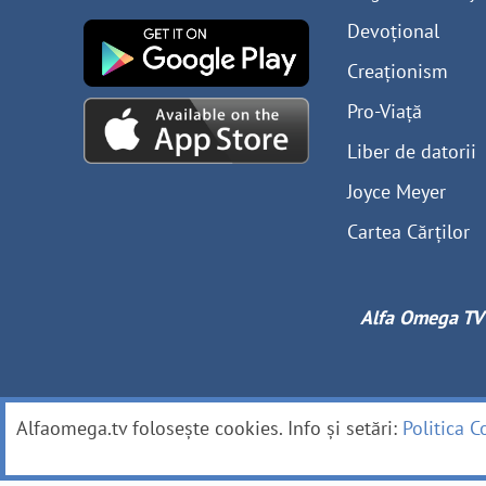
Devoțional
Creaționism
Pro-Viață
Liber de datorii
Joyce Meyer
Cartea Cărților
Alfa Omega TV
Alfaomega.tv folosește cookies. Info și setări:
Politica C