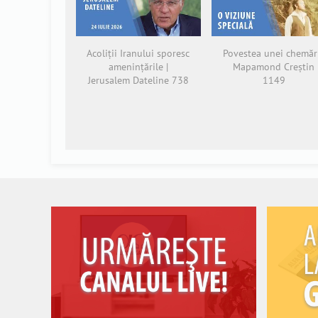
Acoliții Iranului sporesc
Povestea unei chemări
amenințările |
Mapamond Creștin
Jerusalem Dateline 738
1149