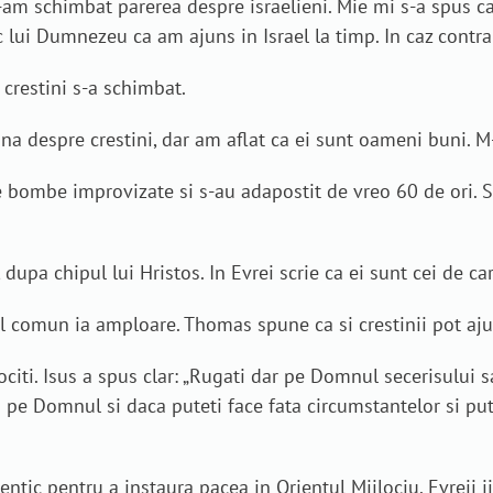
mi-am schimbat parerea despre israelieni. Mie mi s-a spus ca
 lui Dumnezeu ca am ajuns in Israel la timp. In caz contrar
 crestini s-a schimbat.
una despre crestini, dar am aflat ca ei sunt oameni buni. M
e bombe improvizate si s-au adapostit de vreo 60 de ori. S
dupa chipul lui Hristos. In Evrei scrie ca ei sunt cei de ca
ul comun ia amploare. Thomas spune ca si crestinii pot aju
iti. Isus a spus clar: „Rugati dar pe Domnul secerisului sa 
i pe Domnul si daca puteti face fata circumstantelor si put
ntic pentru a instaura pacea in Orientul Mijlociu. Evreii ii