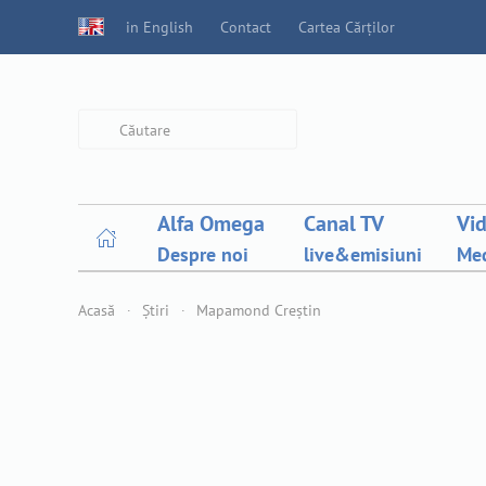
in English
Contact
Cartea Cărților
Type 2 or more characters for
results.
Alfa Omega
Canal TV
Vi
Despre noi
live&emisiuni
Med
Acasă
Știri
Mapamond Creștin