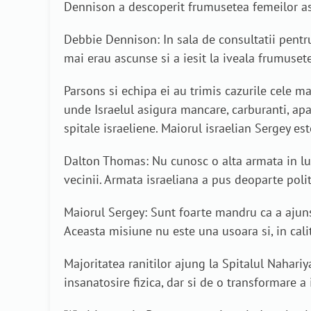
Dennison a descoperit frumusetea femeilor as
Debbie Dennison: In sala de consultatii pentru f
mai erau ascunse si a iesit la iveala frumusete
Parsons si echipa ei au trimis cazurile cele 
unde Israelul asigura mancare, carburanti, apa
spitale israeliene. Maiorul israelian Sergey e
Dalton Thomas: Nu cunosc o alta armata in lum
vecinii. Armata israeliana a pus deoparte polit
Maiorul Sergey: Sunt foarte mandru ca a ajuns 
Aceasta misiune nu este una usoara si, in calit
Majoritatea ranitilor ajung la Spitalul Nahariy
insanatosire fizica, dar si de o transformare a