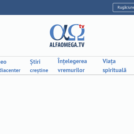
Rugăciun
Înțelegerea
Viața
deo
Știri
vremurilor
spirituală
iacenter
creștine