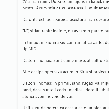
”A”, sirian ranit: Dupa ce am ajuns in Israel, 
nostru. Acum stiu ca nu este asa. Ii multumesc
Datorita echipei, parerea acestui sirian despre
”M”, sirian ranit: Inainte, nu aveam o parere b
In timpul misiunii s-au confruntat cu astfel d
tip MIG.
Dalton Thomas: Sunt oameni asezati, altruisti, 
Alte echipe opereaza acum in Siria si proiect
Dalton Thomas: In primul rand, rugati-va. Mijloc
rand, daca sunteti cadru medical, daca Il iubit
atunci avem nevoie de voi.
Unii sunt de parere ca acesta este un plan aute