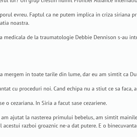
erul lor? Un grup crestin numit Frontier Alliance Internati
rul evreu. Faptul ca ne putem implica in criza siriana pr
atia noastra.
enta medicala de la traumatologie Debbie Dennison s-au int
 mergem in toate tarile din lume, dar eu am simtit ca Du
ntat cu proceduri noi. Cand echipa nu a stiut ce sa faca, a
e o cezariana. In Siria a facut sase cezariene.
d am ajutat la nasterea primului bebelus, am simtit mainil
l acestui razboi groaznic ne-a dat putere. E o binecuvanta