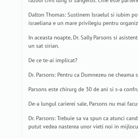
razboi civil lung si sangeros. Cine este parten
Dalton Thomas: Sustinem Israelul si iubim popo
israeliana e un mare privilegiu pentru organiz
In aceasta noapte, Dr. Sally Parsons si asist
un sat sirian.
De ce te-ai implicat?
Dr. Parsons: Pentru ca Dumnezeu ne cheama sa
Parsons este chirurg de 30 de ani si s-a confru
De-a lungul carierei sale, Parsons nu mai facus
Dr. Parsons: Trebuie sa va spun ca atunci can
putut vedea nasterea unor vieti noi in mijlocu