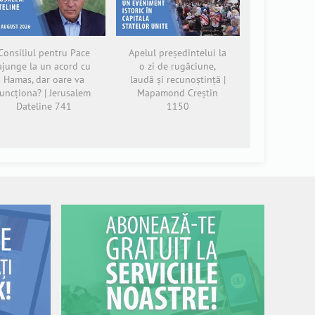
Consiliul pentru Pace
Apelul președintelui la
ajunge la un acord cu
o zi de rugăciune,
Hamas, dar oare va
laudă și recunoștință |
funcționa? | Jerusalem
Mapamond Creștin
Dateline 741
1150