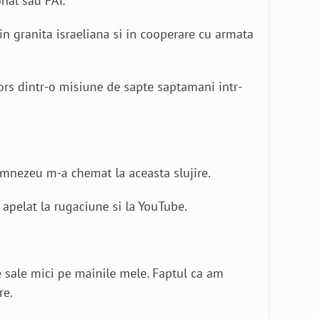
onal sau FAI.
in granita israeliana si in cooperare cu armata
ors dintr-o misiune de sapte saptamani intr-
mnezeu m-a chemat la aceasta slujire.
 apelat la rugaciune si la YouTube.
e sale mici pe mainile mele. Faptul ca am
re.