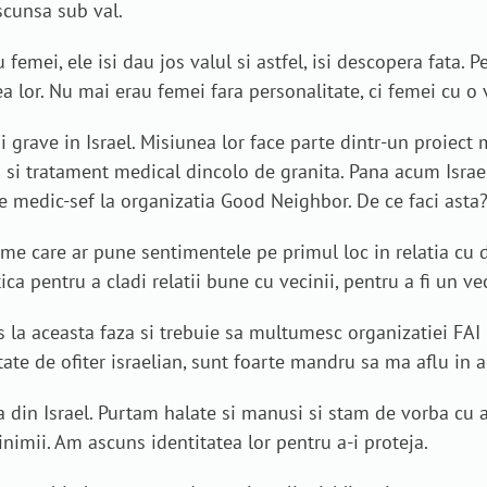
cunsa sub val.
emei, ele isi dau jos valul si astfel, isi descopera fata. P
a lor. Nu mai erau femei fara personalitate, ci femei cu o v
mai grave in Israel. Misiunea lor face parte dintr-un proi
 si tratament medical dincolo de granita. Pana acum Israel
ste medic-sef la organizatia Good Neighbor. De ce faci asta
e care ar pune sentimentele pe primul loc in relatia cu d
ica pentru a cladi relatii bune cu vecinii, pentru a fi un ve
la aceasta faza si trebuie sa multumesc organizatiei FAI p
ate de ofiter israelian, sunt foarte mandru sa ma aflu in a
a din Israel. Purtam halate si manusi si stam de vorba cu a
 inimii. Am ascuns identitatea lor pentru a-i proteja.