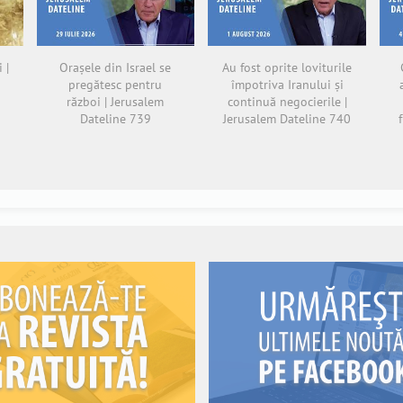
 |
Orașele din Israel se
Au fost oprite loviturile
pregătesc pentru
împotriva Iranului și
război | Jerusalem
continuă negocierile |
Dateline 739
Jerusalem Dateline 740