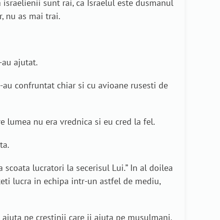
 israelienii sunt rai, ca Israelul este dusmanul
, nu as mai trai.
-au ajutat.
-au confruntat chiar si cu avioane rusesti de
re lumea nu era vrednica si eu cred la fel.
ta.
scoata lucratori la secerisul Lui.” In al doilea
eti lucra in echipa intr-un astfel de mediu,
 ajuta pe crestinii care ii ajuta pe musulmani.