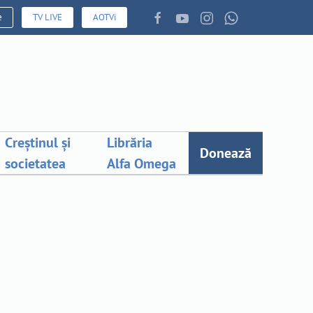
e
TV LIVE
AOTVi
Creștinul și
Librăria
Donează
societatea
Alfa Omega