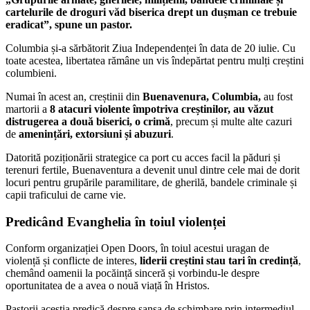
cartelurile de droguri văd biserica drept un dușman ce trebuie
eradicat”, spune un pastor.
Columbia și-a sărbătorit Ziua Independenței în data de 20 iulie. Cu
toate acestea, libertatea rămâne un vis îndepărtat pentru mulți creștini
columbieni.
Numai în acest an, creștinii din
Buenavenura, Columbia,
au fost
martorii a
8 atacuri violente împotriva creștinilor, au văzut
distrugerea a două biserici, o crimă
, precum și multe alte cazuri
de
amenințări, extorsiuni și abuzuri
.
Datorită poziționării strategice ca port cu acces facil la păduri și
terenuri fertile, Buenaventura a devenit unul dintre cele mai de dorit
locuri pentru grupările paramilitare, de gherilă, bandele criminale și
capii traficului de carne vie.
Predicând Evanghelia în toiul violenței
Conform organizației Open Doors, în toiul acestui uragan de
violență și conflicte de interes,
liderii creștini stau tari în credință
,
chemând oamenii la pocăință sinceră și vorbindu-le despre
oportunitatea de a avea o nouă viață în Hristos.
Pastorii aceștia predică despre șansa de schimbare prin intermediul