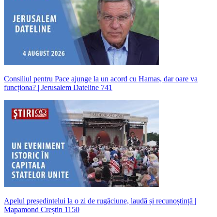
Consiliul pentru Pace ajunge la un acord cu Hamas, dar oare va
funcționa? | Jerusalem Dateline 741
Apelul președintelui la o zi de rugăciune, laudă și recunoștință |
Mapamond Creștin 1150