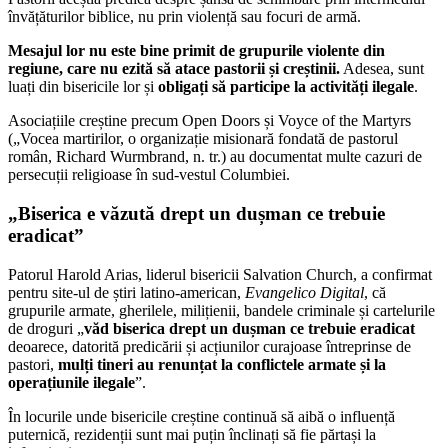
învățăturilor biblice, nu prin violență sau focuri de armă.
Mesajul lor nu este bine primit de grupurile violente din
regiune, care nu ezită să atace pastorii și creștinii.
Adesea, sunt
luați din bisericile lor și
obligați să participe la activități ilegale
.
Asociațiile creștine precum Open Doors și Voyce of the Martyrs
(„Vocea martirilor, o organizație misionară fondată de pastorul
român, Richard Wurmbrand, n. tr.) au documentat multe cazuri de
persecuții religioase în sud-vestul Columbiei.
„Biserica e văzută drept un dușman ce trebuie
eradicat”
Patorul Harold Arias, liderul bisericii Salvation Church, a confirmat
pentru site-ul de știri latino-american,
Evangelico Digital
, că
grupurile armate, gherilele, milițienii, bandele criminale și cartelurile
de droguri „
văd biserica drept un dușman ce trebuie eradicat
deoarece, datorită predicării și acțiunilor curajoase întreprinse de
pastori,
mulți tineri au renunțat la conflictele armate și la
operațiunile ilegale
”.
În locurile unde bisericile creștine continuă să aibă o influență
puternică, rezidenții sunt mai puțin înclinați să fie părtași la