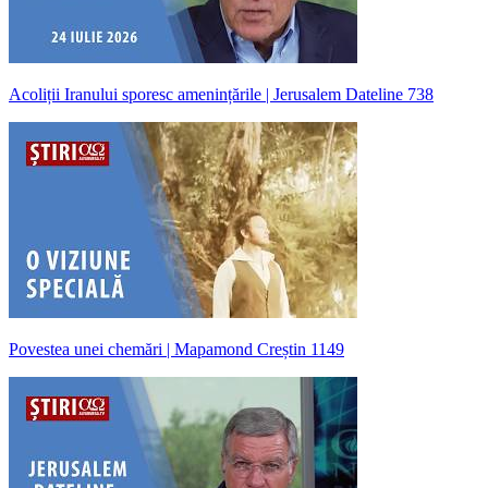
Acoliții Iranului sporesc amenințările | Jerusalem Dateline 738
Povestea unei chemări | Mapamond Creștin 1149