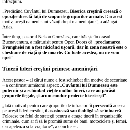
infracțiuni.
„Predicând Cuvântul lui Dumnezeu,
Biserica creștină creează o
opoziție directă față de scopurile grupurilor armate.
Din acest
motiv, acești oameni sunt văzuți drept o amenințare”, a adăugat
Arias.
Între timp, pastorul Nelson González, care trăiește în orașul
Buenaventura, a mărturisit pentru Open Doors că „
proclamarea
Evangheiei nu a fost nicicând ușoară, dar în zona noastră este o
chestiune de viață și de moarte. Cu toate acestea, nu ne vom
opri
”.
Tinerii lideri creștini primesc amenințări
Acest pastor – al cărui nume a fost schimbat din motive de securitate
– a confirmat următorul aspect: „
Cuvântul lui Dumnezeu este
puternic
și
a schimbat viețile multor tineri, care au părăsit
grupurile ilegale, și acum conduc proiecte bisericești
”.
„Iată motivul pentru care grupurile de infractori îi
persecută
adesea
pe acești lideri creștini,
îi asasinează sau îi obligă să se întoarcă
.
Folosesc tot felul de strategii pentru a atrage tinerii în organizațiile
criminale, cum ar fi să le promită sume de bani, motociclete și femei,
dar apelează și la vrăjitorie”, a conchis el.