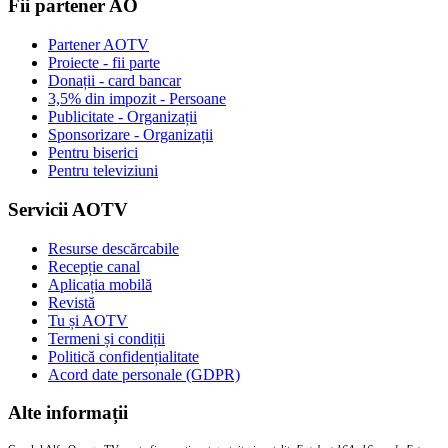
Fii partener AO
Partener AOTV
Proiecte - fii parte
Donații - card bancar
3,5% din impozit - Persoane
Publicitate - Organizații
Sponsorizare - Organizații
Pentru biserici
Pentru televiziuni
Servicii AOTV
Resurse descărcabile
Recepție canal
Aplicația mobilă
Revistă
Tu și AOTV
Termeni și condiții
Politică confidențialitate
Acord date personale (GDPR)
Alte informații