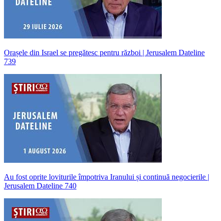
Orașele din Israel se pregătesc pentru război | Jerusalem Dateline
739
Au fost oprite loviturile împotriva Iranului și continuă negocierile |
Jerusalem Dateline 740