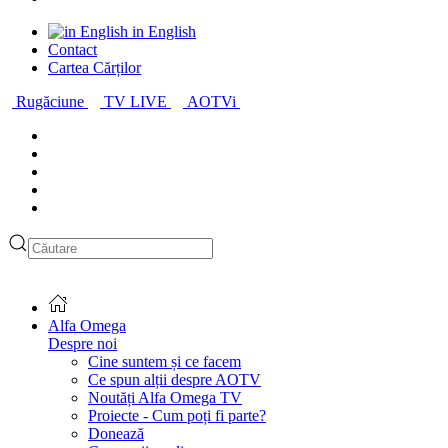
in English
Contact
Cartea Cărților
Rugăciune
TV LIVE
AOTVi
Alfa Omega
Despre noi
Cine suntem și ce facem
Ce spun alții despre AOTV
Noutăți Alfa Omega TV
Proiecte - Cum poți fi parte?
Donează