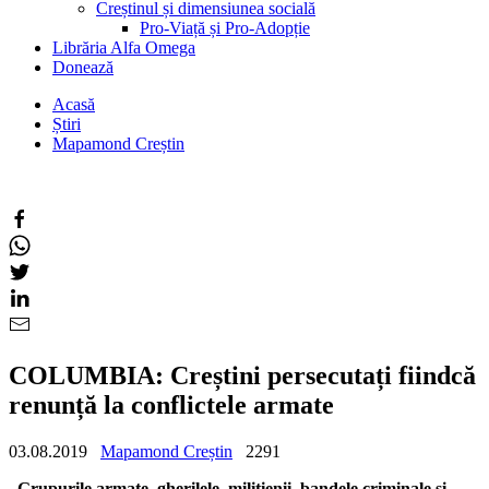
Creștinul și dimensiunea socială
Pro-Viață și Pro-Adopție
Librăria Alfa Omega
Donează
Acasă
Știri
Mapamond Creștin
COLUMBIA: Creștini persecutați fiindcă
renunță la conflictele armate
03.08.2019
Mapamond Creștin
2291
„Grupurile armate, gherilele, milițienii, bandele criminale și