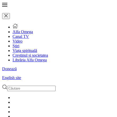
Alfa Omega
Canal TV
Video
Știri
Viața spirituală
Creștinul și societatea
Librăria Alfa Omega
Donează
English site