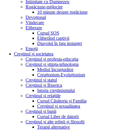
Intimitate cu Dumnezeu
Rugăciune-mijlocire
10 minute despre rugăciune
Devoțional
Vindecare
Eliberare
Cursul SOS
Eliberând captivii
Diavolul în fața instanței
Emoții
Creștinul și societatea
Creștinul și profesia-educația
Creștinul și știința-tehnologia
Mediul înconjurător
Creaționism-Evoluționism
Creștinul și statul
Creștinul și Biserica
Istoria creștinismului
Creștinul și relațiile
Cursul Căsătoria și Familia
Creștinul și sexualitatea
Creștinul și banii
Cursul Liber de datorii
Creștinul și alte religii și filosofii
Terapii alternative