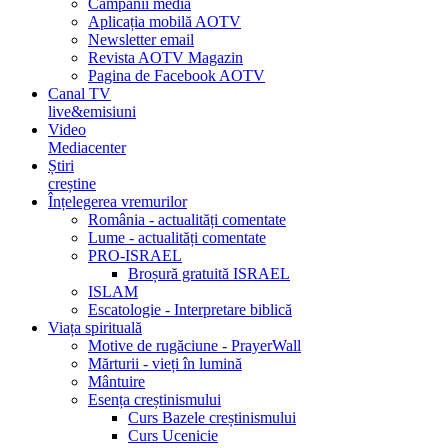
Campanii media
Aplicația mobilă AOTV
Newsletter email
Revista AOTV Magazin
Pagina de Facebook AOTV
Canal TV
live&emisiuni
Video
Mediacenter
Știri
creștine
Înțelegerea vremurilor
România - actualități comentate
Lume - actualități comentate
PRO-ISRAEL
Broșură gratuită ISRAEL
ISLAM
Escatologie - Interpretare biblică
Viața spirituală
Motive de rugăciune - PrayerWall
Mărturii - vieți în lumină
Mântuire
Esența creștinismului
Curs Bazele creștinismului
Curs Ucenicie