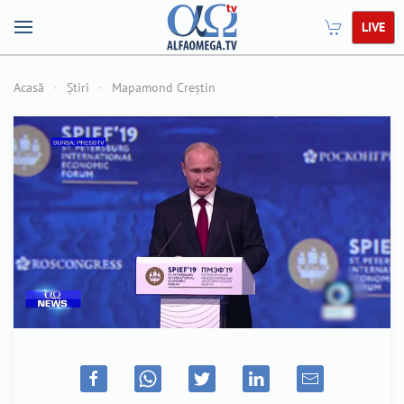
LIVE
Acasă
Știri
Mapamond Creștin