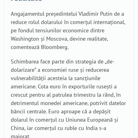
Angajamentul preşedintelui Vladimir Putin de a
reduce rolul dolarului în comerţul internaţional,
pe fondul tensiunilor economice dintre
Washington şi Moscova, devine realitate,
comentează Bloomberg.
Schimbarea face parte din strategia de „de-
dolarizare” a economiei ruse şi reducerea
vulnerabilităţii acesteia la sancţiunile
americane. Cota euro în exporturile ruseşti a
crescut pentru al patrulea trimestru la rând, în
detrimentul monedei americane, potrivit datelor
băncii centrale. Euro aproape că a depăşit
dolarul în comerţul cu Uniunea Europeană şi
China, iar comerţul cu ruble cu India s-a
majorat.