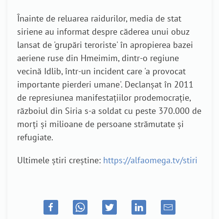
Înainte de reluarea raidurilor, media de stat
siriene au informat despre căderea unui obuz
lansat de 'grupări teroriste' în apropierea bazei
aeriene ruse din Hmeimim, dintr-o regiune
vecină Idlib, într-un incident care 'a provocat
importante pierderi umane'. Declanşat în 2011
de represiunea manifestaţiilor prodemocraţie,
războiul din Siria s-a soldat cu peste 370.000 de
morţi şi milioane de persoane strămutate şi
refugiate.
Ultimele știri creștine:
https://alfaomega.tv/stiri