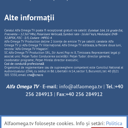
Alte informații
Canalul Alfa Omega TV poate fi recepționat gratuit via satelit:
Eutelsat 16A, 16 grade Est,
Frecventa – 12.567 Mhz, Polarizare
Vertica
lă, Symbol rate - 16.667 ks/s, Modulație: DVB-
S2,8PSK, FEC - 3/5, Codare - MPEG-4
.
Alfa Omega TV Production deține 2 licențe de emisie TV pe satelit: canalele Alfa
Omega TV și Alfa Omega TV Internațional. Alfa Omega TV editeaza, la fiecare doua luni,
revista: "Alfa Omega TV Magazin".
SC Alfa Omega TV Production SRL, Str Aurel Pop nr. 8, Timisoara. Reprezentant legal și
asociat unic: Pețan Tudor. Conducerea societății: Pețan Tudor: director general,
coodonator programe; Pețan Mirela: director executiv;
Cod de conduită profesională
Organismul de reglementare sau de supraveghere competent este Consiliul National al
Audiovizualului (CNA), cu sediul in Bd. Libertatii nr.14, sector 5, Bucuresti, tel: 40 (0)21
305 5350, email:
cna@cna.ro
Alfa Omega TV
-
E-mail:
info@alfaomega.tv
|
Tel.:+40
256 284913
|
Fax:+40 256 284912
Alfaomega.tv folosește cookies. Info și setări:
Politica