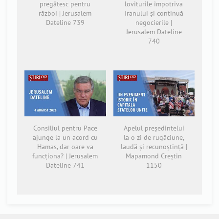
pregătesc pentru
loviturile împotriva
război | Jerusalem
Iranului și continuă
Dateline 739
negocierile |
Jerusalem Dateline
740
Consiliul pentru Pace
Apelul președintelui
ajunge la un acord cu
la o zi de rugăciune,
Hamas, dar oare va
laudă și recunoștință |
funcționa? | Jerusalem
Mapamond Creștin
Dateline 741
1150