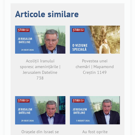
Articole similare
Acoliții Iranului
Povestea unei
sporesc amenințările |
chemări | Mapamond
Jerusalem Dateline
Creștin 1149
738
Orașele din Israel se
Au fost oprite