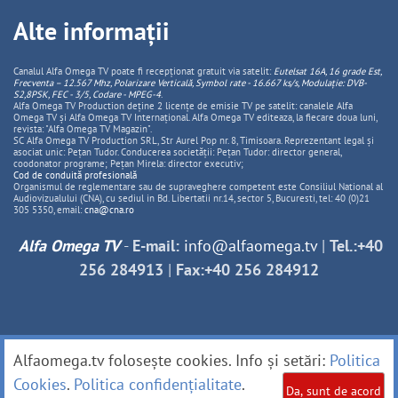
Alte informații
Canalul Alfa Omega TV poate fi recepționat gratuit via satelit:
Eutelsat 16A, 16 grade Est,
Frecventa – 12.567 Mhz, Polarizare
Vertica
lă, Symbol rate - 16.667 ks/s, Modulație: DVB-
S2,8PSK, FEC - 3/5, Codare - MPEG-4
.
Alfa Omega TV Production deține 2 licențe de emisie TV pe satelit: canalele Alfa
Omega TV și Alfa Omega TV Internațional. Alfa Omega TV editeaza, la fiecare doua luni,
revista: "Alfa Omega TV Magazin".
SC Alfa Omega TV Production SRL, Str Aurel Pop nr. 8, Timisoara. Reprezentant legal și
asociat unic: Pețan Tudor. Conducerea societății: Pețan Tudor: director general,
coodonator programe; Pețan Mirela: director executiv;
Cod de conduită profesională
Organismul de reglementare sau de supraveghere competent este Consiliul National al
Audiovizualului (CNA), cu sediul in Bd. Libertatii nr.14, sector 5, Bucuresti, tel: 40 (0)21
305 5350, email:
cna@cna.ro
Alfa Omega TV
-
E-mail:
info@alfaomega.tv
|
Tel.:+40
256 284913
|
Fax:+40 256 284912
Alfaomega.tv folosește cookies. Info și setări:
Politica
Cookies
.
Politica confidențialitate
.
Da, sunt de acord