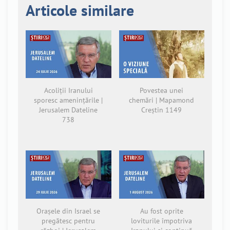
Articole similare
Acoliții Iranului
Povestea unei
sporesc amenințările |
chemări | Mapamond
Jerusalem Dateline
Creștin 1149
738
Orașele din Israel se
Au fost oprite
pregătesc pentru
loviturile împotriva