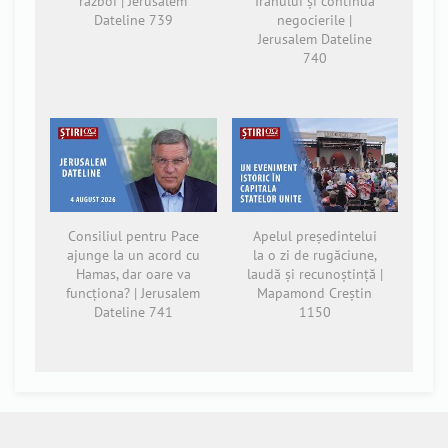
război | Jerusalem
Iranului și continuă
Dateline 739
negocierile |
Jerusalem Dateline
740
Consiliul pentru Pace
Apelul președintelui
ajunge la un acord cu
la o zi de rugăciune,
Hamas, dar oare va
laudă și recunoștință |
funcționa? | Jerusalem
Mapamond Creștin
Dateline 741
1150