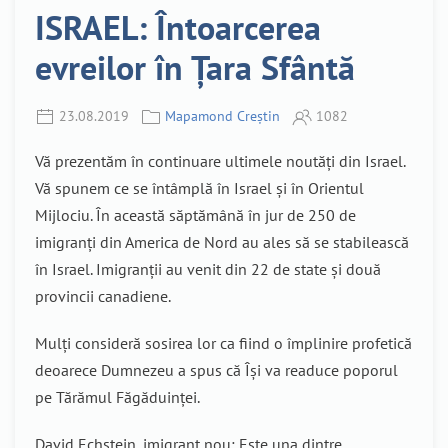
ISRAEL: Întoarcerea
evreilor în Țara Sfântă
23.08.2019
Mapamond Creștin
1082
Vă prezentăm în continuare ultimele noutăți din Israel.
Vă spunem ce se întâmplă în Israel și în Orientul
Mijlociu. În această săptămână în jur de 250 de
imigranți din America de Nord au ales să se stabilească
în Israel. Imigranții au venit din 22 de state și două
provincii canadiene.
Mulți consideră sosirea lor ca fiind o împlinire profetică
deoarece Dumnezeu a spus că Își va readuce poporul
pe Tărămul Făgăduinței.
David Echstein, imigrant nou: Este una dintre